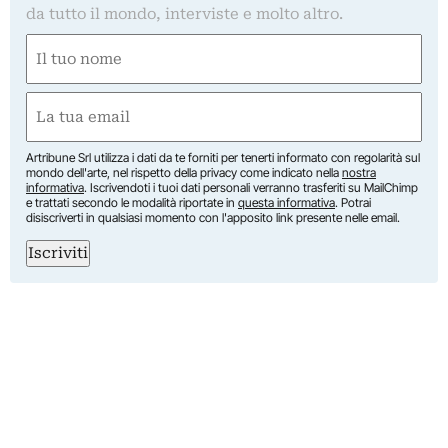
da tutto il mondo, interviste e molto altro.
Nome
(Required)
First
Email
(Required)
Artribune Srl utilizza i dati da te forniti per tenerti informato con regolarità sul
mondo dell'arte, nel rispetto della privacy come indicato nella
nostra
informativa
. Iscrivendoti i tuoi dati personali verranno trasferiti su MailChimp
e trattati secondo le modalità riportate in
questa informativa
. Potrai
disiscriverti in qualsiasi momento con l'apposito link presente nelle email.
Iscriviti