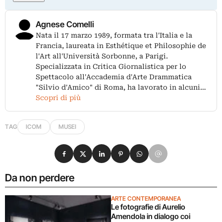
Agnese Comelli
Nata il 17 marzo 1989, formata tra l'Italia e la
Francia, laureata in Esthétique et Philosophie de
l'Art all'Università Sorbonne, a Parigi.
Specializzata in Critica Giornalistica per lo
Spettacolo all'Accademia d'Arte Drammatica
"Silvio d'Amico" di Roma, ha lavorato in alcuni…
Scopri di più
TAG
ICOM
MUSEI
Condividi su Facebook
Condividi su X
Condividi su LinkedIn
Condividi su Pinterest
Condividi su WhatsApp
Condividi su Email
Da non perdere
ARTE CONTEMPORANEA
Le fotografie di Aurelio
Amendola in dialogo coi