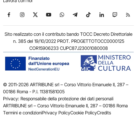
Lavora con noi
Seguici su Facebook
Seguici su Instagram
Seguici su X
Seguici su YouTube
Seguici su WhatsApp
Seguici su Telegram
Seguici su TikTok
Seguici su Link
Seguici su
Segui
Sito realizzato con il contributo bando TOCC Decreto Direttoriale
n. 385 del 19/10/2022 PROT. PROGETTOTOCC0000125
COR15906233 CUPC87J23001080008
© 2011-2026 ARTRIBUNE srl – Corso Vittorio Emanuele II, 287 –
00186 Roma - P.I. 11381581005
Privacy: Responsabile della protezione dei dati personali
ARTRIBUNE srl – Corso Vittorio Emanuele II, 287 – 00186 Roma
Termini e condizioni
Privacy Policy
Cookie Policy
Credits