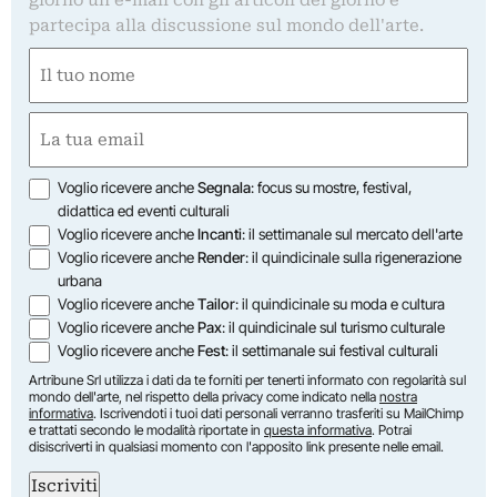
giorno un'e-mail con gli articoli del giorno e
partecipa alla discussione sul mondo dell'arte.
Nome
(Required)
First
Email
(Required)
Opzioni
Voglio ricevere anche
Segnala
: focus su mostre, festival,
didattica ed eventi culturali
Voglio ricevere anche
Incanti
: il settimanale sul mercato dell'arte
Voglio ricevere anche
Render
: il quindicinale sulla rigenerazione
urbana
Voglio ricevere anche
Tailor
: il quindicinale su moda e cultura
Voglio ricevere anche
Pax
: il quindicinale sul turismo culturale
Voglio ricevere anche
Fest
: il settimanale sui festival culturali
Artribune Srl utilizza i dati da te forniti per tenerti informato con regolarità sul
mondo dell'arte, nel rispetto della privacy come indicato nella
nostra
informativa
. Iscrivendoti i tuoi dati personali verranno trasferiti su MailChimp
e trattati secondo le modalità riportate in
questa informativa
. Potrai
disiscriverti in qualsiasi momento con l'apposito link presente nelle email.
Iscriviti