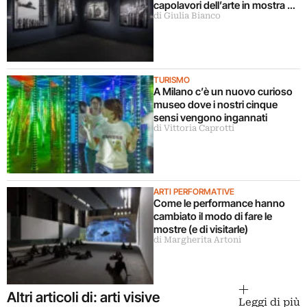
capolavori dell’arte in mostra a
di Giulia Bianco
Milano
TURISMO
A Milano c’è un nuovo curioso
museo dove i nostri cinque
sensi vengono ingannati
di Vittoria Caprotti
ARTI PERFORMATIVE
Come le performance hanno
cambiato il modo di fare le
mostre (e di visitarle)
di Margherita Artoni
Altri articoli di: arti visive
Leggi di più