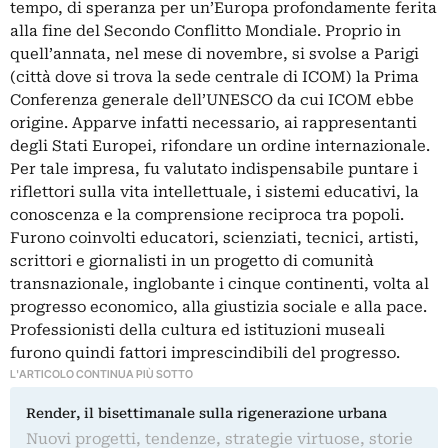
tempo, di speranza per un’Europa profondamente ferita
alla fine del Secondo Conflitto Mondiale. Proprio in
quell’annata, nel mese di novembre, si svolse a Parigi
(città dove si trova la sede centrale di ICOM) la Prima
Conferenza generale dell’UNESCO da cui ICOM ebbe
origine. Apparve infatti necessario, ai rappresentanti
degli Stati Europei, rifondare un ordine internazionale.
Per tale impresa, fu valutato indispensabile puntare i
riflettori sulla vita intellettuale, i sistemi educativi, la
conoscenza e la comprensione reciproca tra popoli.
Furono coinvolti educatori, scienziati, tecnici, artisti,
scrittori e giornalisti in un progetto di comunità
transnazionale, inglobante i cinque continenti, volta al
progresso economico, alla giustizia sociale e alla pace.
Professionisti della cultura ed istituzioni museali
furono quindi fattori imprescindibili del progresso.
L'ARTICOLO CONTINUA PIÙ SOTTO
Render, il bisettimanale sulla rigenerazione urbana
Nuovi progetti, tendenze, strategie virtuose, storie