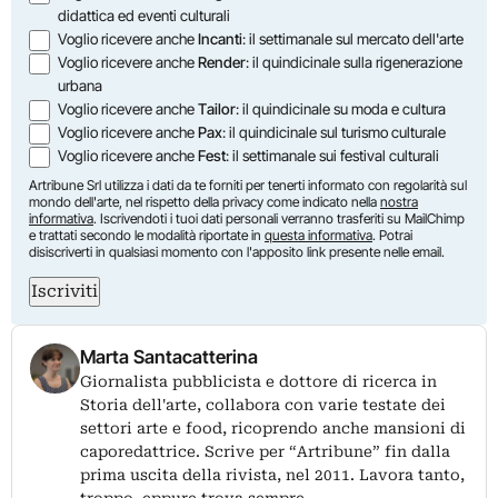
didattica ed eventi culturali
Voglio ricevere anche
Incanti
: il settimanale sul mercato dell'arte
Voglio ricevere anche
Render
: il quindicinale sulla rigenerazione
urbana
Voglio ricevere anche
Tailor
: il quindicinale su moda e cultura
Voglio ricevere anche
Pax
: il quindicinale sul turismo culturale
Voglio ricevere anche
Fest
: il settimanale sui festival culturali
Artribune Srl utilizza i dati da te forniti per tenerti informato con regolarità sul
mondo dell'arte, nel rispetto della privacy come indicato nella
nostra
informativa
. Iscrivendoti i tuoi dati personali verranno trasferiti su MailChimp
e trattati secondo le modalità riportate in
questa informativa
. Potrai
disiscriverti in qualsiasi momento con l'apposito link presente nelle email.
Iscriviti
Marta Santacatterina
Giornalista pubblicista e dottore di ricerca in
Storia dell'arte, collabora con varie testate dei
settori arte e food, ricoprendo anche mansioni di
caporedattrice. Scrive per “Artribune” fin dalla
prima uscita della rivista, nel 2011. Lavora tanto,