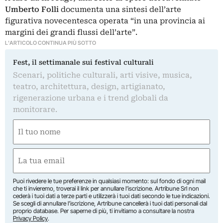
Umberto Folli
documenta una sintesi dell’arte
figurativa novecentesca operata “in una provincia ai
margini dei grandi flussi dell’arte”.
L'ARTICOLO CONTINUA PIÙ SOTTO
Fest, il settimanale sui festival culturali
Scenari, politiche culturali, arti visive, musica,
teatro, architettura, design, artigianato,
rigenerazione urbana e i trend globali da
monitorare.
Nome
(Required)
First
Email
(Required)
Puoi rivedere le tue preferenze in qualsiasi momento: sul fondo di ogni mail
che ti invieremo, troverai il link per annullare l’iscrizione. Artribune Srl non
cederà i tuoi dati a terze parti e utilizzerà i tuoi dati secondo le tue indicazioni.
Se scegli di annullare l’iscrizione, Artribune cancellerà i tuoi dati personali dal
proprio database. Per saperne di più, ti invitiamo a consultare la nostra
Privacy Policy
.