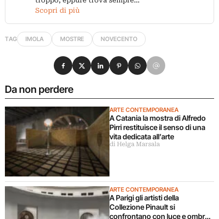
troppo, eppure trova sempre…
Scopri di più
TAG
IMOLA
MOSTRE
NOVECENTO
Condividi su Facebook
Condividi su X
Condividi su LinkedIn
Condividi su Pinterest
Condividi su WhatsApp
Condividi su Email
Da non perdere
ARTE CONTEMPORANEA
A Catania la mostra di Alfredo
Pirri restituisce il senso di una
vita dedicata all’arte
di Helga Marsala
ARTE CONTEMPORANEA
A Parigi gli artisti della
Collezione Pinault si
confrontano con luce e ombra