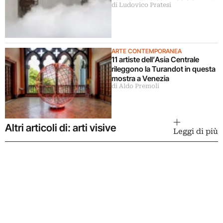
di Ludovico Pratesi
in una grande mostra
ARTE CONTEMPORANEA
11 artiste dell’Asia Centrale
rileggono la Turandot in questa
mostra a Venezia
di Aldo Premoli
Altri articoli di: arti visive
Leggi di più