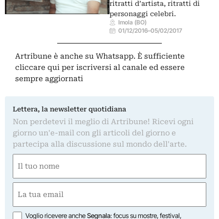
ritratti d’artista, ritratti di
personaggi celebri.
Imola (BO)
01/12/2016
–
05/02/2017
Artribune è anche su Whatsapp. È sufficiente
cliccare qui
per iscriversi al canale ed essere
sempre aggiornati
Lettera, la newsletter quotidiana
Non perdetevi il meglio di Artribune! Ricevi ogni
giorno un'e-mail con gli articoli del giorno e
partecipa alla discussione sul mondo dell'arte.
Nome
(Required)
First
Email
(Required)
Opzioni
Voglio ricevere anche
Segnala
: focus su mostre, festival,