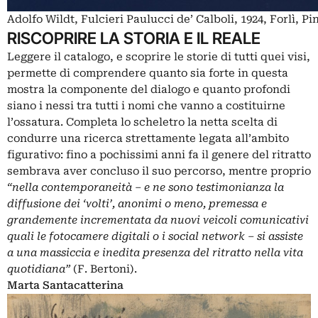
Adolfo Wildt, Fulcieri Paulucci de’ Calboli, 1924, Forlì, P
RISCOPRIRE LA STORIA E IL REALE
Leggere il catalogo, e scoprire le storie di tutti quei visi,
permette di comprendere quanto sia forte in questa
mostra la componente del dialogo e quanto profondi
siano i nessi tra tutti i nomi che vanno a costituirne
l’ossatura. Completa lo scheletro la netta scelta di
condurre una ricerca strettamente legata all’ambito
figurativo: fino a pochissimi anni fa il genere del ritratto
sembrava aver concluso il suo percorso, mentre proprio
“nella contemporaneità – e ne sono testimonianza la
diffusione dei ‘volti’, anonimi o meno, premessa e
grandemente incrementata da nuovi veicoli comunicativi
quali le fotocamere digitali o i social network – si assiste
a una massiccia e inedita presenza del ritratto nella vita
quotidiana”
(F. Bertoni).
Marta Santacatterina