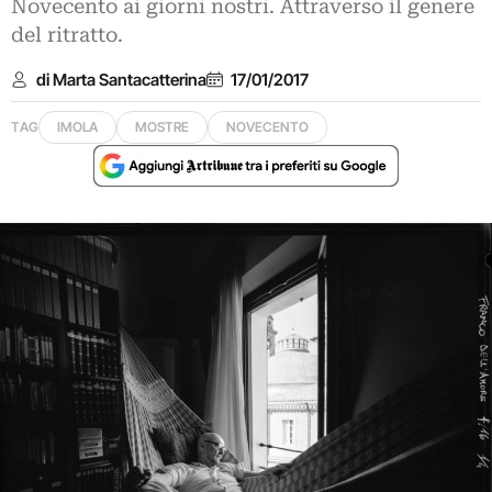
Novecento ai giorni nostri. Attraverso il genere
del ritratto.
di Marta Santacatterina
17/01/2017
TAG
IMOLA
MOSTRE
NOVECENTO