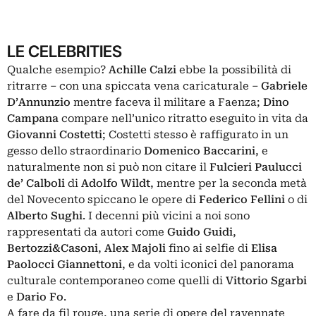
LE CELEBRITIES
Qualche esempio?
Achille Calzi
ebbe la possibilità di
ritrarre – con una spiccata vena caricaturale –
Gabriele
D’Annunzio
mentre faceva il militare a Faenza;
Dino
Campana
compare nell’unico ritratto eseguito in vita da
Giovanni Costetti
; Costetti stesso è raffigurato in un
gesso dello straordinario
Domenico Baccarini
, e
naturalmente non si può non citare il
Fulcieri Paulucci
de’ Calboli
di
Adolfo Wildt
, mentre per la seconda metà
del Novecento spiccano le opere di
Federico Fellini
o di
Alberto Sughi
. I decenni più vicini a noi sono
rappresentati da autori come
Guido Guidi
,
Bertozzi&Casoni
,
Alex Majoli
fino ai selfie di
Elisa
Paolocci Giannettoni
, e da volti iconici del panorama
culturale contemporaneo come quelli di
Vittorio Sgarbi
e
Dario Fo
.
A fare da fil rouge, una serie di opere del ravennate