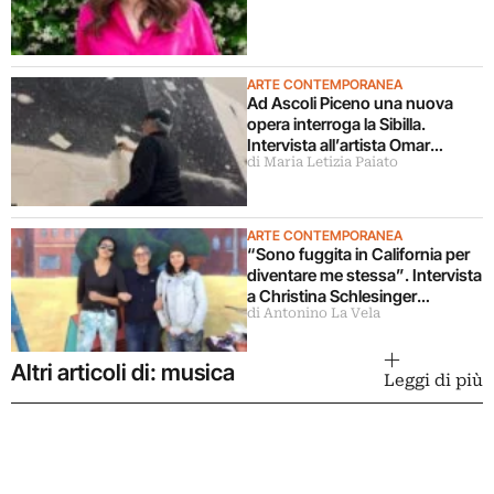
ARTE CONTEMPORANEA
Ad Ascoli Piceno una nuova
opera interroga la Sibilla.
Intervista all’artista Omar
di Maria Letizia Paiato
Galliani
ARTE CONTEMPORANEA
“Sono fuggita in California per
diventare me stessa”. Intervista
a Christina Schlesinger
di Antonino La Vela
delle Guerrilla Girls
Altri articoli di: musica
Leggi di più