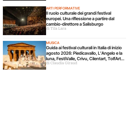
ARTI PERFORMATIVE
Il ruolo culturale dei grandi festival
europei. Una riflessione a partire dal
cambio-direttore a Salisburgo
di Tila Lara
MUSICA
Guida ai festival culturali in Italia di inizio
agosto 2026: Piedicavallo, L’Angelo e la
luna, FestiValle, Crivu, Cilentart, TolfArte,
di Claudia Giraud
Pietrasanta è Ceramica