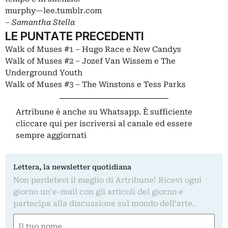
murphy—lee.tumblr.com
‒
Samantha Stella
LE PUNTATE PRECEDENTI
Walk of Muses #1 – Hugo Race e New Candys
Walk of Muses #2 ‒ Jozef Van Wissem e The
Underground Youth
Walk of Muses #3 ‒ The Winstons e Tess Parks
Artribune è anche su Whatsapp. È sufficiente
cliccare qui
per iscriversi al canale ed essere
sempre aggiornati
Lettera, la newsletter quotidiana
Non perdetevi il meglio di Artribune! Ricevi ogni
giorno un'e-mail con gli articoli del giorno e
partecipa alla discussione sul mondo dell'arte.
Nome