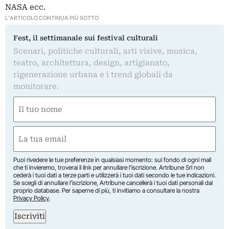
NASA ecc.
L'ARTICOLO CONTINUA PIÙ SOTTO
Fest, il settimanale sui festival culturali
Scenari, politiche culturali, arti visive, musica,
teatro, architettura, design, artigianato,
rigenerazione urbana e i trend globali da
monitorare.
Nome
(Required)
First
Email
(Required)
Puoi rivedere le tue preferenze in qualsiasi momento: sul fondo di ogni mail
che ti invieremo, troverai il link per annullare l’iscrizione. Artribune Srl non
cederà i tuoi dati a terze parti e utilizzerà i tuoi dati secondo le tue indicazioni.
Se scegli di annullare l’iscrizione, Artribune cancellerà i tuoi dati personali dal
proprio database. Per saperne di più, ti invitiamo a consultare la nostra
Privacy Policy
.
Iscriviti