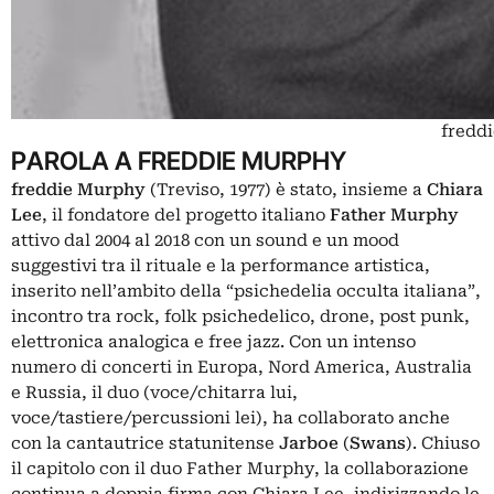
fredd
PAROLA A FREDDIE MURPHY
freddie Murphy
(Treviso, 1977) è stato, insieme a
Chiara
Lee
, il fondatore del progetto italiano
Father Murphy
attivo dal 2004 al 2018 con un sound e un mood
suggestivi tra il rituale e la performance artistica,
inserito nell’ambito della “psichedelia occulta italiana”,
incontro tra rock, folk psichedelico, drone, post punk,
elettronica analogica e free jazz. Con un intenso
numero di concerti in Europa, Nord America, Australia
e Russia, il duo (voce/chitarra lui,
voce/tastiere/percussioni lei), ha collaborato anche
con la cantautrice statunitense
Jarboe
(
Swans
). Chiuso
il capitolo con il duo Father Murphy, la collaborazione
continua a doppia firma con Chiara Lee, indirizzando le