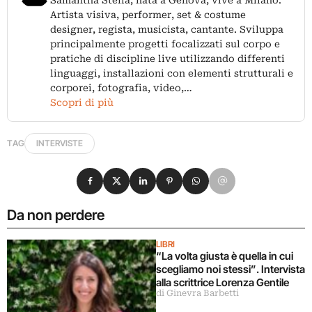
Artista visiva, performer, set & costume
designer, regista, musicista, cantante. Sviluppa
principalmente progetti focalizzati sul corpo e
pratiche di discipline live utilizzando differenti
linguaggi, installazioni con elementi strutturali e
corporei, fotografia, video,…
Scopri di più
TAG
INTERVISTE
Condividi su Facebook
Condividi su X
Condividi su LinkedIn
Condividi su Pinterest
Condividi su WhatsApp
Condividi su Email
Da non perdere
LIBRI
“La volta giusta è quella in cui
scegliamo noi stessi”. Intervista
alla scrittrice Lorenza Gentile
di Ginevra Barbetti