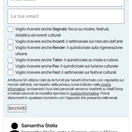
(Required)
First
Email
(Required)
Opzioni
Voglio ricevere anche
Segnala
: focus su mostre, festival,
didattica ed eventi culturali
Voglio ricevere anche
Incanti
: il settimanale sul mercato dell'arte
Voglio ricevere anche
Render
: il quindicinale sulla rigenerazione
urbana
Voglio ricevere anche
Tailor
: il quindicinale su moda e cultura
Voglio ricevere anche
Pax
: il quindicinale sul turismo culturale
Voglio ricevere anche
Fest
: il settimanale sui festival culturali
Artribune Srl utilizza i dati da te forniti per tenerti informato con regolarità sul
mondo dell'arte, nel rispetto della privacy come indicato nella
nostra
informativa
. Iscrivendoti i tuoi dati personali verranno trasferiti su MailChimp
e trattati secondo le modalità riportate in
questa informativa
. Potrai
disiscriverti in qualsiasi momento con l'apposito link presente nelle email.
Iscriviti
Samantha Stella
Samantha Stella, nata a Genova, vive a Milano.