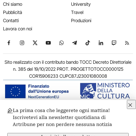
Chi siamo
University
Pubblicità
Travel
Contatti
Produzioni
Lavora con noi
Seguici su Facebook
Seguici su Instagram
Seguici su X
Seguici su YouTube
Seguici su WhatsApp
Seguici su Telegram
Seguici su TikTok
Seguici su Link
Seguici su
Segui
Sito realizzato con il contributo bando TOCC Decreto Direttoriale
n. 385 del 19/10/2022 PROT. PROGETTOTOCC0000125
COR15906233 CUPC87J23001080008
La prima cosa che leggerete ogni mattina!
© 2011-2026 ARTRIBUNE srl – Corso Vittorio Emanuele II, 287 –
Iscrivetevi alla newsletter quotidiana di
00186 Roma - P.I. 11381581005
Artribune per non perdere nessuna notizia
Privacy: Responsabile della protezione dei dati personali
ARTRIBUNE srl – Corso Vittorio Emanuele II, 287 – 00186 Roma