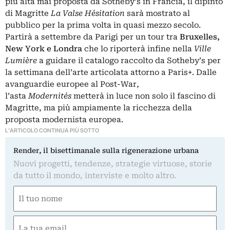
più alta mai proposta da Sotheby’s in Francia, il dipinto
di Magritte
La Valse Hésitation
sarà mostrato al
pubblico per la prima volta in quasi mezzo secolo.
Partirà a settembre da Parigi per un tour tra
Bruxelles,
New York e Londra
che lo riporterà infine nella
Ville
Lumière
a guidare il catalogo raccolto da Sotheby’s per
la settimana dell’arte articolata attorno a Paris+. Dalle
avanguardie europee al Post-War,
l’asta
Modernités
metterà in luce non solo il fascino di
Magritte, ma più ampiamente la ricchezza della
proposta modernista europea.
L'ARTICOLO CONTINUA PIÙ SOTTO
Render, il bisettimanale sulla rigenerazione urbana
Nuovi progetti, tendenze, strategie virtuose, storie
da tutto il mondo, interviste e molto altro.
Nome
(Required)
First
Email