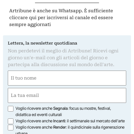
Artribune è anche su Whatsapp. È sufficiente
cliccare qui
per iscriversi al canale ed essere
sempre aggiornati
Lettera, la newsletter quotidiana
Non perdetevi il meglio di Artribune! Ricevi ogni
giorno un'e-mail con gli articoli del giorno e
partecipa alla discussione sul mondo dell'arte.
Nome
(Required)
First
Email
(Required)
Opzioni
Voglio ricevere anche
Segnala
: focus su mostre, festival,
didattica ed eventi culturali
Voglio ricevere anche
Incanti
: il settimanale sul mercato dell'arte
Voglio ricevere anche
Render
: il quindicinale sulla rigenerazione
urbana