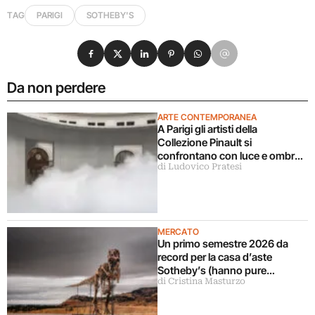
TAG
PARIGI
SOTHEBY'S
Condividi su Facebook
Condividi su X
Condividi su LinkedIn
Condividi su Pinterest
Condividi su WhatsApp
Condividi su Email
Da non perdere
ARTE CONTEMPORANEA
A Parigi gli artisti della
Collezione Pinault si
confrontano con luce e ombra
di Ludovico Pratesi
in una grande mostra
MERCATO
Un primo semestre 2026 da
record per la casa d’aste
Sotheby’s (hanno pure
di Cristina Masturzo
venduto il dinosauro più
costoso della storia)