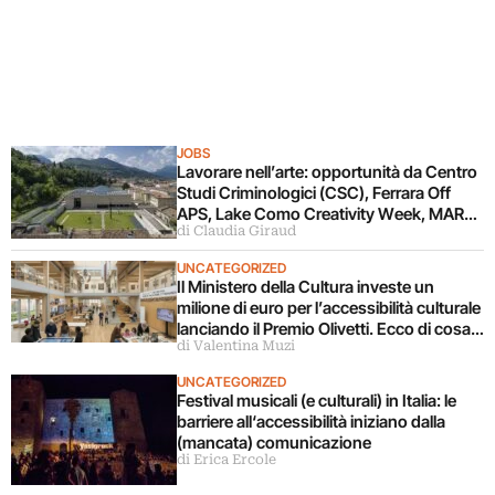
JOBS
Lavorare nell’arte: opportunità da Centro
Studi Criminologici (CSC), Ferrara Off
APS, Lake Como Creativity Week, MART,
di Claudia Giraud
Viscontea Casa d’Aste
UNCATEGORIZED
Il Ministero della Cultura investe un
milione di euro per l’accessibilità culturale
lanciando il Premio Olivetti. Ecco di cosa
di Valentina Muzi
si tratta
UNCATEGORIZED
​​​Festival musicali (e culturali) in Italia: le
barriere all‘accessibilità iniziano dalla
(mancata) comunicazione
di Erica Ercole