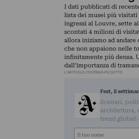
I dati pubblicati di recen
lista dei musei più visita
ingressi al Louvre, sette a
scontati 4 milioni di visi
allora iniziamo ad andare o
che non appaiono nelle
t
infinitamente più densa. U
dall’importanza di traman
L'ARTICOLO CONTINUA PIÙ SOTTO
Fest, il settima
Scenari, polit
architettura, 
trend globali
Nome