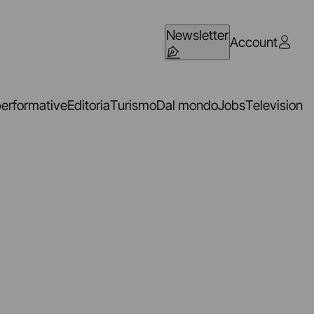
Newsletter
Account
performative
Editoria
Turismo
Dal mondo
Jobs
Television