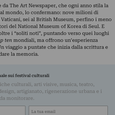
te da
The Art Newspaper
, che ogni anno stila la
ti al mondo, lo confermano: nove milioni di
i Vaticani, sei al British Museum, perfino i meno
tatori del National Museum of Korea di Seul. E
ltre i “soliti noti”, puntando verso quei luoghi
op ten
mondiali, ma offrono un’esperienza
n viaggio a puntate che inizia dalla scrittura e
dare la memoria.
nale sui festival culturali
iche culturali, arti visive, musica, teatro,
design, artigianato, rigenerazione urbana e i
 da monitorare.
Email