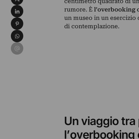
centimetro quadrato di un’
Condividi su LinkedIn
rumore. È
l’overbooking c
un museo in un esercizio 
Condividi su Pinterest
di contemplazione.
Condividi su WhatsApp
Condividi su Email
Un viaggio tra 
l’overbooking 