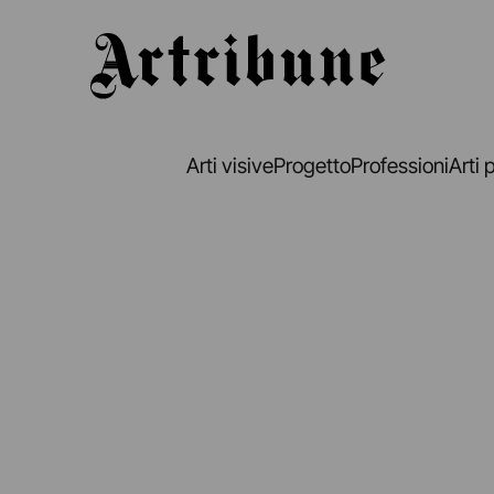
Artribune
Arti visive
Progetto
Professioni
Arti 