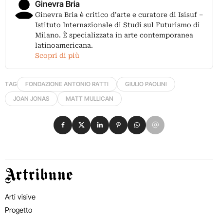
Ginevra Bria
Ginevra Bria è critico d’arte e curatore di Isisuf –
Istituto Internazionale di Studi sul Futurismo di
Milano. È specializzata in arte contemporanea
latinoamericana.
Scopri di più
TAG
FONDAZIONE ANTONIO RATTI
GIULIO PAOLINI
JOAN JONAS
MATT MULLICAN
Condividi su Facebook
Condividi su X
Condividi su LinkedIn
Condividi su Pinterest
Condividi su WhatsApp
Condividi su Email
Artribune
Arti visive
Progetto