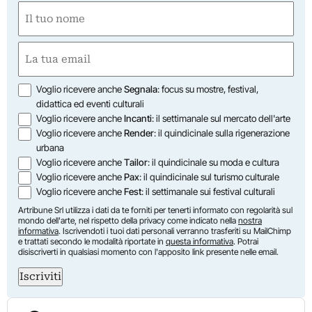
Nome
(Obbligatorio)
Nome
Email
(Obbligatorio)
Opzioni
Voglio ricevere anche
Segnala
: focus su mostre, festival,
didattica ed eventi culturali
Voglio ricevere anche
Incanti
: il settimanale sul mercato dell'arte
Voglio ricevere anche
Render
: il quindicinale sulla rigenerazione
urbana
Voglio ricevere anche
Tailor
: il quindicinale su moda e cultura
Voglio ricevere anche
Pax
: il quindicinale sul turismo culturale
Voglio ricevere anche
Fest
: il settimanale sui festival culturali
Artribune Srl utilizza i dati da te forniti per tenerti informato con regolarità sul
mondo dell'arte, nel rispetto della privacy come indicato nella
nostra
informativa
. Iscrivendoti i tuoi dati personali verranno trasferiti su MailChimp
e trattati secondo le modalità riportate in
questa informativa
. Potrai
disiscriverti in qualsiasi momento con l'apposito link presente nelle email.
Iscriviti