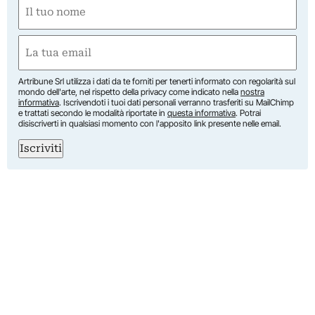
Nome
(Obbligatorio)
Nome
Email
(Obbligatorio)
Artribune Srl utilizza i dati da te forniti per tenerti informato con regolarità sul
mondo dell'arte, nel rispetto della privacy come indicato nella
nostra
informativa
. Iscrivendoti i tuoi dati personali verranno trasferiti su MailChimp
e trattati secondo le modalità riportate in
questa informativa
. Potrai
disiscriverti in qualsiasi momento con l'apposito link presente nelle email.
Iscriviti