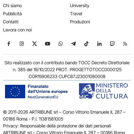
Chi siamo
University
Pubblicità
Travel
Contatti
Produzioni
Lavora con noi
Seguici su Facebook
Seguici su Instagram
Seguici su X
Seguici su YouTube
Seguici su WhatsApp
Seguici su Telegram
Seguici su TikTok
Seguici su Link
Seguici su
Segui
Sito realizzato con il contributo bando TOCC Decreto Direttoriale
n. 385 del 19/10/2022 PROT. PROGETTOTOCC0000125
COR15906233 CUPC87J23001080008
© 2011-2026 ARTRIBUNE srl – Corso Vittorio Emanuele II, 287 –
00186 Roma - P.I. 11381581005
Privacy: Responsabile della protezione dei dati personali
ARTRIBUNE srl – Corso Vittorio Emanuele II, 287 – 00186 Roma