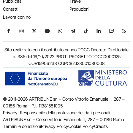
Pubblicità
Travel
Contatti
Produzioni
Lavora con noi
Seguici su Facebook
Seguici su Instagram
Seguici su X
Seguici su YouTube
Seguici su WhatsApp
Seguici su Telegram
Seguici su TikTok
Seguici su Link
Seguici su
Segui
Sito realizzato con il contributo bando TOCC Decreto Direttoriale
n. 385 del 19/10/2022 PROT. PROGETTOTOCC0000125
COR15906233 CUPC87J23001080008
© 2011-2026 ARTRIBUNE srl – Corso Vittorio Emanuele II, 287 –
00186 Roma - P.I. 11381581005
Privacy: Responsabile della protezione dei dati personali
ARTRIBUNE srl – Corso Vittorio Emanuele II, 287 – 00186 Roma
Termini e condizioni
Privacy Policy
Cookie Policy
Credits