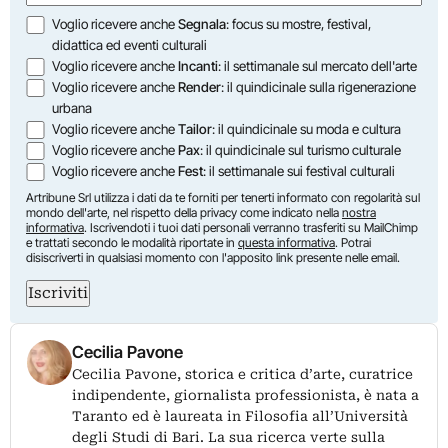
Opzioni
Voglio ricevere anche
Segnala
: focus su mostre, festival,
didattica ed eventi culturali
Voglio ricevere anche
Incanti
: il settimanale sul mercato dell'arte
Voglio ricevere anche
Render
: il quindicinale sulla rigenerazione
urbana
Voglio ricevere anche
Tailor
: il quindicinale su moda e cultura
Voglio ricevere anche
Pax
: il quindicinale sul turismo culturale
Voglio ricevere anche
Fest
: il settimanale sui festival culturali
Artribune Srl utilizza i dati da te forniti per tenerti informato con regolarità sul
mondo dell'arte, nel rispetto della privacy come indicato nella
nostra
informativa
. Iscrivendoti i tuoi dati personali verranno trasferiti su MailChimp
e trattati secondo le modalità riportate in
questa informativa
. Potrai
disiscriverti in qualsiasi momento con l'apposito link presente nelle email.
Iscriviti
Cecilia Pavone
Cecilia Pavone, storica e critica d’arte, curatrice
indipendente, giornalista professionista, è nata a
Taranto ed è laureata in Filosofia all’Università
degli Studi di Bari. La sua ricerca verte sulla