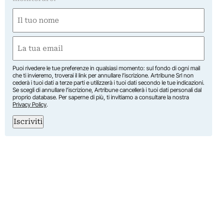
Nome
(Required)
First
Email
(Required)
Puoi rivedere le tue preferenze in qualsiasi momento: sul fondo di ogni mail
che ti invieremo, troverai il link per annullare l’iscrizione. Artribune Srl non
cederà i tuoi dati a terze parti e utilizzerà i tuoi dati secondo le tue indicazioni.
Se scegli di annullare l’iscrizione, Artribune cancellerà i tuoi dati personali dal
proprio database. Per saperne di più, ti invitiamo a consultare la nostra
Privacy Policy
.
Iscriviti