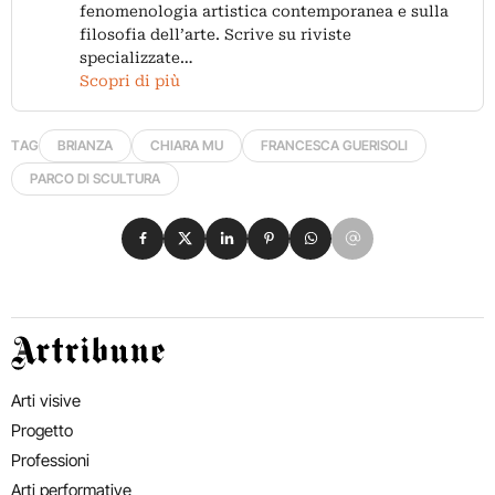
fenomenologia artistica contemporanea e sulla
filosofia dell’arte. Scrive su riviste
specializzate…
Scopri di più
TAG
BRIANZA
CHIARA MU
FRANCESCA GUERISOLI
PARCO DI SCULTURA
Condividi su Facebook
Condividi su X
Condividi su LinkedIn
Condividi su Pinterest
Condividi su WhatsApp
Condividi su Email
Artribune
Arti visive
Progetto
Professioni
Arti performative