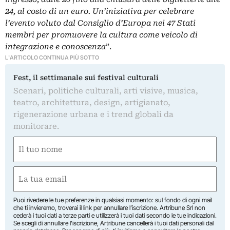
24, al costo di un euro. Un’iniziativa per celebrare
l’evento voluto dal Consiglio d’Europa nei 47 Stati
membri per promuovere la cultura come veicolo di
integrazione e conoscenza
”.
L'ARTICOLO CONTINUA PIÙ SOTTO
Fest, il settimanale sui festival culturali
Scenari, politiche culturali, arti visive, musica,
teatro, architettura, design, artigianato,
rigenerazione urbana e i trend globali da
monitorare.
Nome
(Obbligatorio)
Nome
Email
(Obbligatorio)
Puoi rivedere le tue preferenze in qualsiasi momento: sul fondo di ogni mail
che ti invieremo, troverai il link per annullare l’iscrizione. Artribune Srl non
cederà i tuoi dati a terze parti e utilizzerà i tuoi dati secondo le tue indicazioni.
Se scegli di annullare l’iscrizione, Artribune cancellerà i tuoi dati personali dal