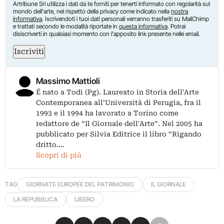
Artribune Srl utilizza i dati da te forniti per tenerti informato con regolarità sul
mondo dell'arte, nel rispetto della privacy come indicato nella
nostra
informativa
. Iscrivendoti i tuoi dati personali verranno trasferiti su MailChimp
e trattati secondo le modalità riportate in
questa informativa
. Potrai
disiscriverti in qualsiasi momento con l'apposito link presente nelle email.
Iscriviti
Massimo Mattioli
É nato a Todi (Pg). Laureato in Storia dell'Arte
Contemporanea all’Università di Perugia, fra il
1993 e il 1994 ha lavorato a Torino come
redattore de “Il Giornale dell'Arte”. Nel 2005 ha
pubblicato per Silvia Editrice il libro “Rigando
dritto.…
Scopri di più
TAG
GIORNATE EUROPEE DEL PATRIMONIO
IL GIORNALE
LA REPUBBLICA
LIBERO
Condividi su Facebook
Condividi su X
Condividi su LinkedIn
Condividi su Pinterest
Condividi su WhatsApp
Condividi su Email