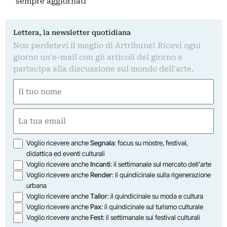
sempre aggiornati
Lettera, la newsletter quotidiana
Non perdetevi il meglio di Artribune! Ricevi ogni
giorno un'e-mail con gli articoli del giorno e
partecipa alla discussione sul mondo dell'arte.
Nome
(Obbligatorio)
Nome
Email
(Obbligatorio)
Opzioni
Voglio ricevere anche
Segnala
: focus su mostre, festival,
didattica ed eventi culturali
Voglio ricevere anche
Incanti
: il settimanale sul mercato dell'arte
Voglio ricevere anche
Render
: il quindicinale sulla rigenerazione
urbana
Voglio ricevere anche
Tailor
: il quindicinale su moda e cultura
Voglio ricevere anche
Pax
: il quindicinale sul turismo culturale
Voglio ricevere anche
Fest
: il settimanale sui festival culturali