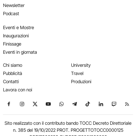
Newsletter
Podcast
Eventi e Mostre
Inaugurazioni
Finissage
Eventi in giornata
Chi siamo
University
Pubblicità
Travel
Contatti
Produzioni
Lavora con noi
Seguici su Facebook
Seguici su Instagram
Seguici su X
Seguici su YouTube
Seguici su WhatsApp
Seguici su Telegram
Seguici su TikTok
Seguici su Link
Seguici su
Segui
Sito realizzato con il contributo bando TOCC Decreto Direttoriale
n. 385 del 19/10/2022 PROT. PROGETTOTOCC0000125