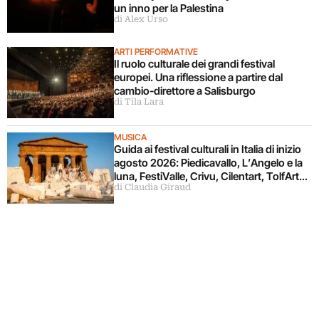
un inno per la Palestina
di Alex Urso
ARTI PERFORMATIVE
Il ruolo culturale dei grandi festival
europei. Una riflessione a partire dal
cambio-direttore a Salisburgo
di Tila Lara
MUSICA
Guida ai festival culturali in Italia di inizio
agosto 2026: Piedicavallo, L’Angelo e la
luna, FestiValle, Crivu, Cilentart, TolfArte,
di Claudia Giraud
Pietrasanta è Ceramica