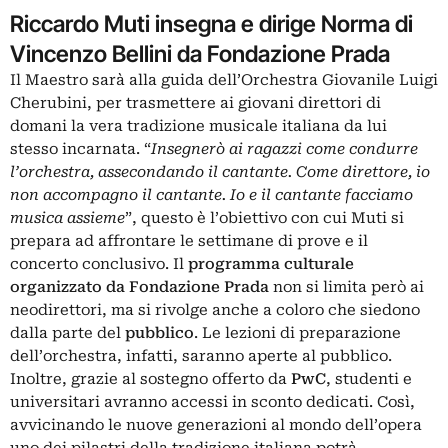
Riccardo Muti insegna e dirige Norma di
Vincenzo Bellini da Fondazione Prada
Il Maestro sarà alla guida dell’Orchestra Giovanile Luigi
Cherubini, per trasmettere ai giovani direttori di
domani la vera tradizione musicale italiana da lui
stesso incarnata. “
Insegnerò ai ragazzi come condurre
l’orchestra, assecondando il cantante. Come direttore, io
non accompagno il cantante. Io e il cantante facciamo
musica assieme
”, questo è l’obiettivo con cui Muti si
prepara ad affrontare le settimane di prove e il
concerto conclusivo. Il
programma culturale
organizzato da Fondazione Prada
non si limita però ai
neodirettori, ma si rivolge anche a coloro che siedono
dalla parte del
pubblico
. Le lezioni di preparazione
dell’orchestra, infatti, saranno aperte al pubblico.
Inoltre, grazie al sostegno offerto da
PwC
, studenti e
universitari avranno accessi in sconto dedicati. Così,
avvicinando le nuove generazioni al mondo dell’opera
uno dei pilastri della tradizione italiana potrà