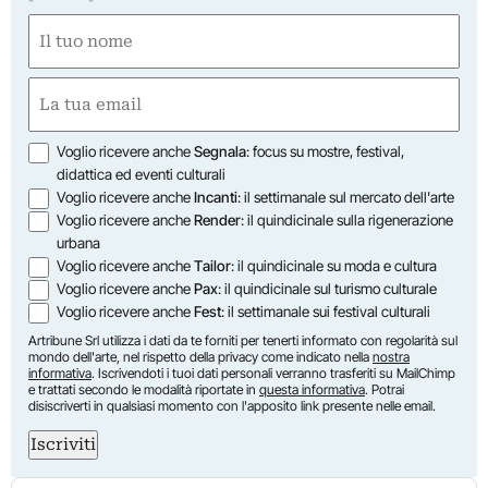
Nome
(Required)
First
Email
(Required)
Opzioni
Voglio ricevere anche
Segnala
: focus su mostre, festival,
didattica ed eventi culturali
Voglio ricevere anche
Incanti
: il settimanale sul mercato dell'arte
Voglio ricevere anche
Render
: il quindicinale sulla rigenerazione
urbana
Voglio ricevere anche
Tailor
: il quindicinale su moda e cultura
Voglio ricevere anche
Pax
: il quindicinale sul turismo culturale
Voglio ricevere anche
Fest
: il settimanale sui festival culturali
Artribune Srl utilizza i dati da te forniti per tenerti informato con regolarità sul
mondo dell'arte, nel rispetto della privacy come indicato nella
nostra
informativa
. Iscrivendoti i tuoi dati personali verranno trasferiti su MailChimp
e trattati secondo le modalità riportate in
questa informativa
. Potrai
disiscriverti in qualsiasi momento con l'apposito link presente nelle email.
Iscriviti