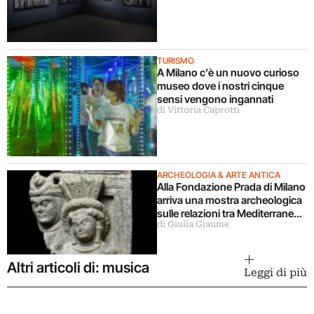
TURISMO
A Milano c’è un nuovo curioso
museo dove i nostri cinque
sensi vengono ingannati
di Vittoria Caprotti
ARCHEOLOGIA & ARTE ANTICA
Alla Fondazione Prada di Milano
arriva una mostra archeologica
sulle relazioni tra Mediterraneo
di Giulia Giaume
e Asia
Altri articoli di: musica
Leggi di più