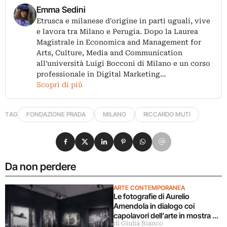
Emma Sedini
Etrusca e milanese d'origine in parti uguali, vive
e lavora tra Milano e Perugia. Dopo la Laurea
Magistrale in Economica and Management for
Arts, Culture, Media and Communication
all'università Luigi Bocconi di Milano e un corso
professionale in Digital Marketing…
Scopri di più
TAG
FONDAZIONE PRADA
MILANO
RICCARDO MUTI
Condividi su Facebook
Condividi su X
Condividi su LinkedIn
Condividi su Pinterest
Condividi su WhatsApp
Condividi su Email
Da non perdere
ARTE CONTEMPORANEA
Le fotografie di Aurelio
Amendola in dialogo coi
capolavori dell’arte in mostra a
di Giulia Bianco
Milano