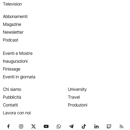
Television
Abbonamenti
Magazine
Newsletter
Podcast
Eventi e Mostre
Inaugurazioni
Finissage
Eventi in giornata
Chi siamo
University
Pubblicità
Travel
Contatti
Produzioni
Lavora con noi
Seguici su Facebook
Seguici su Instagram
Seguici su X
Seguici su YouTube
Seguici su WhatsApp
Seguici su Telegram
Seguici su TikTok
Seguici su Link
Seguici su
Segui