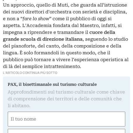
Un approccio, quello di Muti, che guarda all’istruzione
dei nuovi direttori d’orchestra con serietà e disciplina,
e non a “
fare lo show
” come il pubblico di oggi si
aspetta. L’Accademia fondata dal Maestro, infatti, si
impegna a riprendere e tramandare il
cuore della
grande scuola di direzione italiana
, seguendo lo studio
del pianoforte, del canto, della composizione e della
lingua. È solo formandoli in questo modo, che il
pubblico può tornare a vivere l’esperienza operistica al
di là del semplice intrattenimento.
L'ARTICOLO CONTINUA PIÙ SOTTO
PAX, il bisettimanale sul turismo culturale
Approfondimenti sul turismo culturale come chiave
di comprensione dei territori e delle comunità che
li abitano.
Nome
(Required)
First
Email