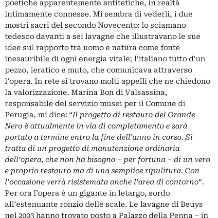
poetiche apparentemente antitetiche, in realtà
intimamente connesse. Mi sembra di vederli, i due
mostri sacri del secondo Novecento: lo sciamano
tedesco davanti a sei lavagne che illustravano le sue
idee sul rapporto tra uomo e natura come fonte
inesauribile di ogni energia vitale; l’italiano tutto d’un
pezzo, ieratico e muto, che comunicava attraverso
l’opera. In rete si trovano molti appelli che ne chiedono
la valorizzazione. Marina Bon di Valsassina,
responsabile del servizio musei per il Comune di
Perugia, mi dice: “
Il progetto di restauro del Grande
Nero è attualmente in via di completamento e sarà
portato a termine entro la fine dell’anno in corso. Si
tratta di un progetto di manutenzione ordinaria
dell’opera, che non ha bisogno – per fortuna – di un vero
e proprio restauro ma di una semplice ripulitura. Con
l’occasione verrà risistemata anche l’area di contorno
“.
Per ora l’opera è un gigante in letargo, sordo
all’estenuante ronzio delle scale. Le lavagne di Beuys
nel 2003 hanno trovato posto a Palazzo della Penna – in