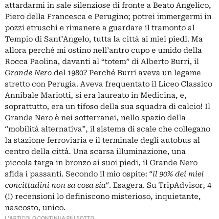
attardarmi in sale silenziose di fronte a Beato Angelico,
Piero della Francesca e Perugino; potrei immergermi in
pozzi etruschi e rimanere a guardare il tramonto al
Tempio di Sant’Angelo, tutta la città ai miei piedi. Ma
allora perché mi ostino nell’antro cupo e umido della
Rocca Paolina, davanti al “totem” di Alberto Burri, il
Grande Nero
del 1980? Perché Burri aveva un legame
stretto con Perugia. Aveva frequentato il Liceo Classico
Annibale Mariotti, si era laureato in Medicina, e,
soprattutto, era un tifoso della sua squadra di calcio! Il
Grande Nero è nei sotterranei, nello spazio della
“mobilità alternativa”, il sistema di scale che collegano
la stazione ferroviaria e il terminale degli autobus al
centro della città. Una scarsa illuminazione, una
piccola targa in bronzo ai suoi piedi, il Grande Nero
sfida i passanti. Secondo il mio ospite: “
il 90% dei miei
concittadini non sa cosa sia
“. Esagera. Su TripAdvisor, 4
(!) recensioni lo definiscono misterioso, inquietante,
nascosto, unico.
L'ARTICOLO CONTINUA PIÙ SOTTO