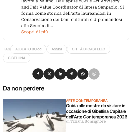
lavora a Milano. Dall’aprile 2021 è Art Advisory
and Fair Value Coordinator di Intesa Sanpaolo. Si
forma come storica dell’arte laureandosi in
Conservazione dei beni culturali e diplomandosi
alla Scuola di…
Scopri di più
TAG
ALBERTO BURRI
ASSISI
CITTÀ DI CASTELLO
GIBELLINA
Condividi su Facebook
Condividi su X
Condividi su LinkedIn
Condividi su Pinterest
Condividi su WhatsApp
Condividi su Email
Da non perdere
ARTE CONTEMPORANEA
Guida alle mostre da visitare in
occasione di Gibellina Capitale
dell’Arte Contemporanea 2026
di Tiziana Bonsignore