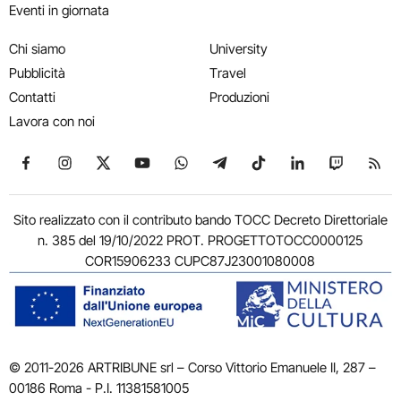
Eventi in giornata
Chi siamo
University
Pubblicità
Travel
Contatti
Produzioni
Lavora con noi
Seguici su Facebook
Seguici su Instagram
Seguici su X
Seguici su YouTube
Seguici su WhatsApp
Seguici su Telegram
Seguici su TikTok
Seguici su Link
Seguici su
Segui
Sito realizzato con il contributo bando TOCC Decreto Direttoriale
n. 385 del 19/10/2022 PROT. PROGETTOTOCC0000125
COR15906233 CUPC87J23001080008
© 2011-2026 ARTRIBUNE srl – Corso Vittorio Emanuele II, 287 –
00186 Roma - P.I. 11381581005