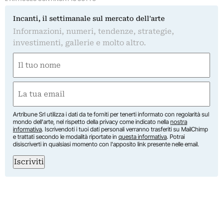
Incanti, il settimanale sul mercato dell'arte
Informazioni, numeri, tendenze, strategie,
investimenti, gallerie e molto altro.
Nome
(Obbligatorio)
Nome
Email
(Obbligatorio)
Artribune Srl utilizza i dati da te forniti per tenerti informato con regolarità sul
mondo dell'arte, nel rispetto della privacy come indicato nella
nostra
informativa
. Iscrivendoti i tuoi dati personali verranno trasferiti su MailChimp
e trattati secondo le modalità riportate in
questa informativa
. Potrai
disiscriverti in qualsiasi momento con l'apposito link presente nelle email.
Iscriviti