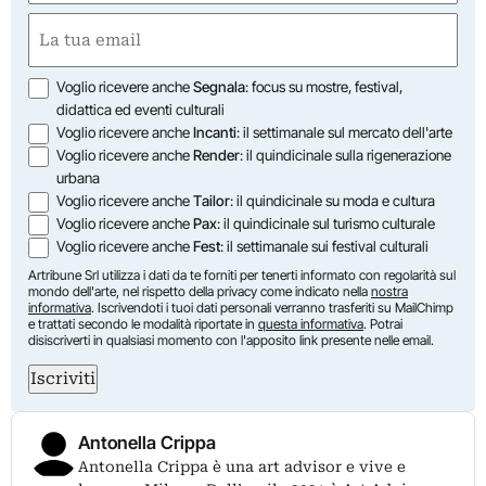
Nome
Email
(Obbligatorio)
Opzioni
Voglio ricevere anche
Segnala
: focus su mostre, festival,
didattica ed eventi culturali
Voglio ricevere anche
Incanti
: il settimanale sul mercato dell'arte
Voglio ricevere anche
Render
: il quindicinale sulla rigenerazione
urbana
Voglio ricevere anche
Tailor
: il quindicinale su moda e cultura
Voglio ricevere anche
Pax
: il quindicinale sul turismo culturale
Voglio ricevere anche
Fest
: il settimanale sui festival culturali
Artribune Srl utilizza i dati da te forniti per tenerti informato con regolarità sul
mondo dell'arte, nel rispetto della privacy come indicato nella
nostra
informativa
. Iscrivendoti i tuoi dati personali verranno trasferiti su MailChimp
e trattati secondo le modalità riportate in
questa informativa
. Potrai
disiscriverti in qualsiasi momento con l'apposito link presente nelle email.
Iscriviti
Antonella Crippa
Antonella Crippa è una art advisor e vive e