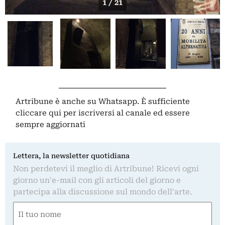
1 / 21
Artribune è anche su Whatsapp. È sufficiente
cliccare qui
per iscriversi al canale ed essere
sempre aggiornati
Lettera, la newsletter quotidiana
Non perdetevi il meglio di Artribune! Ricevi ogni
giorno un'e-mail con gli articoli del giorno e
partecipa alla discussione sul mondo dell'arte.
Nome
(Obbligatorio)