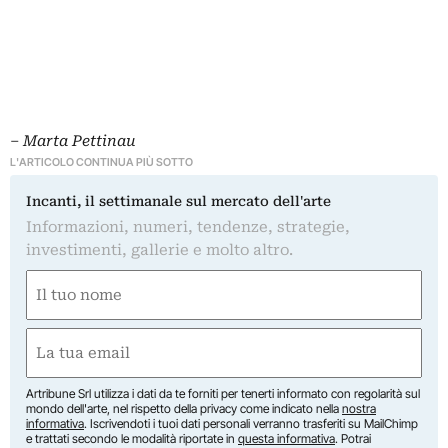
–
Marta Pettinau
L'ARTICOLO CONTINUA PIÙ SOTTO
Incanti, il settimanale sul mercato dell'arte
Informazioni, numeri, tendenze, strategie,
investimenti, gallerie e molto altro.
Nome
(Obbligatorio)
Nome
Email
(Obbligatorio)
Artribune Srl utilizza i dati da te forniti per tenerti informato con regolarità sul
mondo dell'arte, nel rispetto della privacy come indicato nella
nostra
informativa
. Iscrivendoti i tuoi dati personali verranno trasferiti su MailChimp
e trattati secondo le modalità riportate in
questa informativa
. Potrai