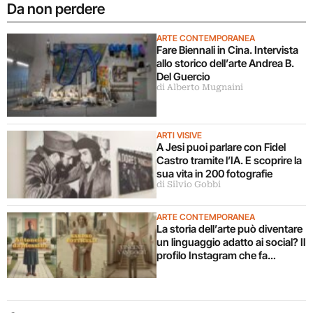
Da non perdere
ARTE CONTEMPORANEA
Fare Biennali in Cina. Intervista
allo storico dell’arte Andrea B.
Del Guercio
di Alberto Mugnaini
ARTI VISIVE
A Jesi puoi parlare con Fidel
Castro tramite l’IA. E scoprire la
sua vita in 200 fotografie
di Silvio Gobbi
ARTE CONTEMPORANEA
La storia dell’arte può diventare
un linguaggio adatto ai social? Il
profilo Instagram che fa
documentari con l’AI