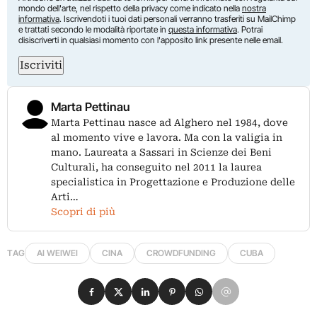
mondo dell'arte, nel rispetto della privacy come indicato nella
nostra
informativa
. Iscrivendoti i tuoi dati personali verranno trasferiti su MailChimp
e trattati secondo le modalità riportate in
questa informativa
. Potrai
disiscriverti in qualsiasi momento con l'apposito link presente nelle email.
Iscriviti
Marta Pettinau
Marta Pettinau nasce ad Alghero nel 1984, dove
al momento vive e lavora. Ma con la valigia in
mano. Laureata a Sassari in Scienze dei Beni
Culturali, ha conseguito nel 2011 la laurea
specialistica in Progettazione e Produzione delle
Arti…
Scopri di più
TAG
AI WEIWEI
CINA
CROWDFUNDING
CUBA
Condividi su Facebook
Condividi su X
Condividi su LinkedIn
Condividi su Pinterest
Condividi su WhatsApp
Condividi su Email