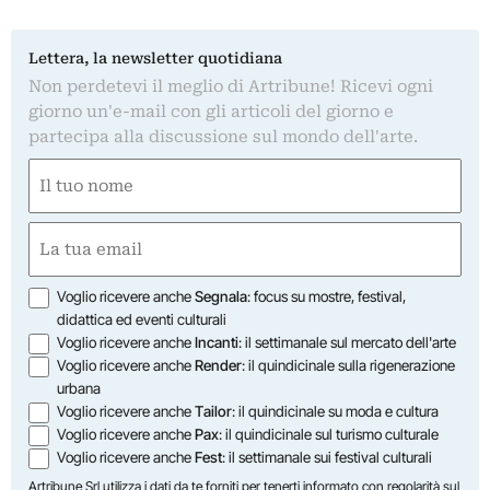
Lettera, la newsletter quotidiana
Non perdetevi il meglio di Artribune! Ricevi ogni
giorno un'e-mail con gli articoli del giorno e
partecipa alla discussione sul mondo dell'arte.
Nome
(Obbligatorio)
Nome
Email
(Obbligatorio)
Opzioni
Voglio ricevere anche
Segnala
: focus su mostre, festival,
didattica ed eventi culturali
Voglio ricevere anche
Incanti
: il settimanale sul mercato dell'arte
Voglio ricevere anche
Render
: il quindicinale sulla rigenerazione
urbana
Voglio ricevere anche
Tailor
: il quindicinale su moda e cultura
Voglio ricevere anche
Pax
: il quindicinale sul turismo culturale
Voglio ricevere anche
Fest
: il settimanale sui festival culturali
Artribune Srl utilizza i dati da te forniti per tenerti informato con regolarità sul