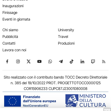
Inaugurazioni
Finissage
Eventi in giornata
Chi siamo
University
Pubblicità
Travel
Contatti
Produzioni
Lavora con noi
Seguici su Facebook
Seguici su Instagram
Seguici su X
Seguici su YouTube
Seguici su WhatsApp
Seguici su Telegram
Seguici su TikTok
Seguici su Link
Seguici su
Segui
Sito realizzato con il contributo bando TOCC Decreto Direttoriale
n. 385 del 19/10/2022 PROT. PROGETTOTOCC0000125
COR15906233 CUPC87J23001080008