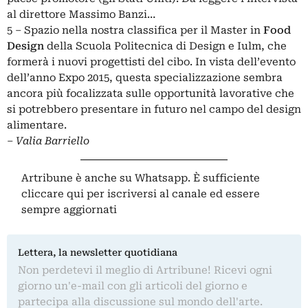
al direttore Massimo Banzi…
5 – Spazio nella nostra classifica per il Master in
Food
Design
della Scuola Politecnica di Design e Iulm, che
formerà i nuovi
progettisti del cibo
. In vista dell’evento
dell’anno Expo 2015, questa specializzazione sembra
ancora più focalizzata sulle opportunità lavorative che
si potrebbero presentare in futuro nel campo del design
alimentare.
–
Valia Barriello
Artribune è anche su Whatsapp. È sufficiente
cliccare qui
per iscriversi al canale ed essere
sempre aggiornati
Lettera, la newsletter quotidiana
Non perdetevi il meglio di Artribune! Ricevi ogni
giorno un'e-mail con gli articoli del giorno e
partecipa alla discussione sul mondo dell'arte.