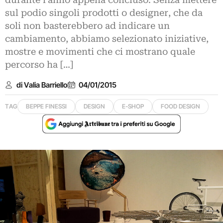
durante l’anno appena concluso. Senza mettere
sul podio singoli prodotti o designer, che da
soli non basterebbero ad indicare un
cambiamento, abbiamo selezionato iniziative,
mostre e movimenti che ci mostrano quale
percorso ha […]
di Valia Barriello
04/01/2015
TAG
BEPPE FINESSI
DESIGN
E-SHOP
FOOD DESIGN