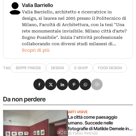
Valia Barriello
Valia Barriello, architetto e ricercatrice in
design, si laurea nel 2005 presso il Politecnico di
Milano, Facoltà di Architettura, con la tesi "Una
rete monumentale invisibile. Milano città d'arte?
Sogno Possibile". Inizia l’attività professionale
collaborando con diversi studi milanesi di…
Scopri di più
TAG
BEPPE FINESSI
DESIGN
E-SHOP
FOOD DESIGN
Condividi su Facebook
Condividi su X
Condividi su LinkedIn
Condividi su Pinterest
Condividi su WhatsApp
Condividi su Email
Da non perdere
ARTI VISIVE
La città come paesaggio
umano. Succede nelle
fotografie di Matilde Demele in
di Fabio Petrelli
mostra a Roma