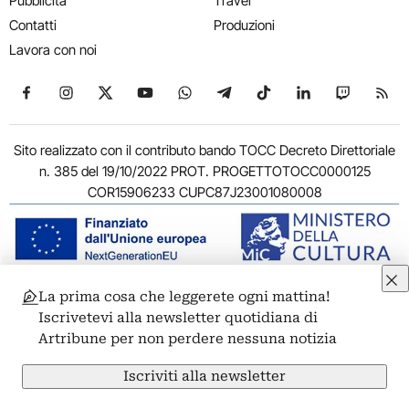
Pubblicità
Travel
Contatti
Produzioni
Lavora con noi
Seguici su Facebook
Seguici su Instagram
Seguici su X
Seguici su YouTube
Seguici su WhatsApp
Seguici su Telegram
Seguici su TikTok
Seguici su Link
Seguici su
Segui
Sito realizzato con il contributo bando TOCC Decreto Direttoriale
n. 385 del 19/10/2022 PROT. PROGETTOTOCC0000125
COR15906233 CUPC87J23001080008
La prima cosa che leggerete ogni mattina!
© 2011-2026 ARTRIBUNE srl – Corso Vittorio Emanuele II, 287 –
Iscrivetevi alla newsletter quotidiana di
00186 Roma - P.I. 11381581005
Artribune per non perdere nessuna notizia
Privacy: Responsabile della protezione dei dati personali
ARTRIBUNE srl – Corso Vittorio Emanuele II, 287 – 00186 Roma
Iscriviti alla newsletter
Termini e condizioni
Privacy Policy
Cookie Policy
Credits