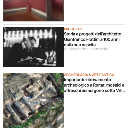
PROGETTO
Storia e progetti dell’architetto
Gianfranco Frattini a 100 anni
dalla sua nascita
di Alessandra Quattordio
ARCHEOLOGIA & ARTE ANTICA
Importante ritrovamento
archeologico a Roma: mosaici e
affreschi riemergono sotto Villa
Celimontana durante un
cantiere