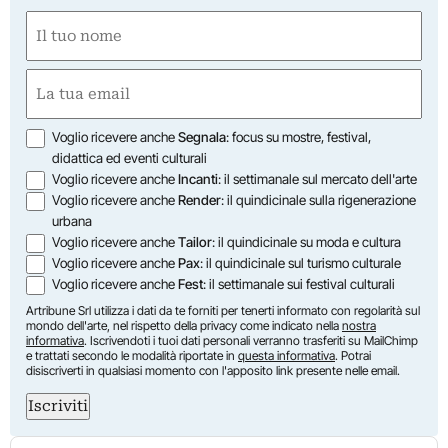
Nome
(Obbligatorio)
Nome
Email
(Obbligatorio)
Opzioni
Voglio ricevere anche
Segnala
: focus su mostre, festival,
didattica ed eventi culturali
Voglio ricevere anche
Incanti
: il settimanale sul mercato dell'arte
Voglio ricevere anche
Render
: il quindicinale sulla rigenerazione
urbana
Voglio ricevere anche
Tailor
: il quindicinale su moda e cultura
Voglio ricevere anche
Pax
: il quindicinale sul turismo culturale
Voglio ricevere anche
Fest
: il settimanale sui festival culturali
Artribune Srl utilizza i dati da te forniti per tenerti informato con regolarità sul
mondo dell'arte, nel rispetto della privacy come indicato nella
nostra
informativa
. Iscrivendoti i tuoi dati personali verranno trasferiti su MailChimp
e trattati secondo le modalità riportate in
questa informativa
. Potrai
disiscriverti in qualsiasi momento con l'apposito link presente nelle email.
Iscriviti