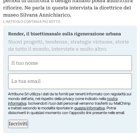
periodi di difficoltà il design italiano possa addirittura
rifiorire. Ne parla in questa
intervista
la direttrice del
museo Silvana Annichiarico.
L'ARTICOLO CONTINUA PIÙ SOTTO
Render, il bisettimanale sulla rigenerazione urbana
Nuovi progetti, tendenze, strategie virtuose, storie
da tutto il mondo, interviste e molto altro.
Nome
(Obbligatorio)
Nome
Email
(Obbligatorio)
Artribune Srl utilizza i dati da te forniti per tenerti informato con regolarità sul
mondo dell'arte, nel rispetto della privacy come indicato nella
nostra
informativa
. Iscrivendoti i tuoi dati personali verranno trasferiti su MailChimp
e trattati secondo le modalità riportate in
questa informativa
. Potrai
disiscriverti in qualsiasi momento con l'apposito link presente nelle email.
Iscriviti