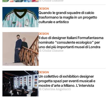
di Giulia Giaume
DESIGN
Quando le grandi squadre di calcio
trasformano la maglia in un progetto
culturale e artistico
DESIGN
Il duo di designer italiani Formafantasma
nominato “consulente ecologico” per
uno dei più importanti musei di Londra
di Giulia Giaume
DESIGN
Un collettivo di exhibition designer
progetta spazi per eventi musicali e
mostre d’arte a Milano. L’intervista
di Caterina Angelucci