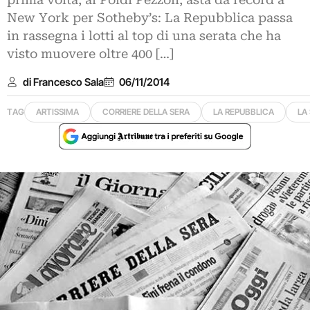
prima volta, al Poldi Pezzoli; asta da record a
New York per Sotheby’s: La Repubblica passa
in rassegna i lotti al top di una serata che ha
visto muovere oltre 400 […]
di Francesco Sala
06/11/2014
TAG
ARTISSIMA
CORRIERE DELLA SERA
LA REPUBBLICA
LA