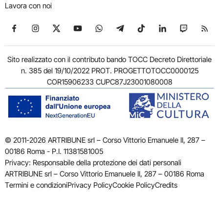
Lavora con noi
Seguici su Facebook
Seguici su Instagram
Seguici su X
Seguici su YouTube
Seguici su WhatsApp
Seguici su Telegram
Seguici su TikTok
Seguici su Link
Seguici su
Segui
Sito realizzato con il contributo bando TOCC Decreto Direttoriale
n. 385 del 19/10/2022 PROT. PROGETTOTOCC0000125
COR15906233 CUPC87J23001080008
© 2011-2026 ARTRIBUNE srl – Corso Vittorio Emanuele II, 287 –
00186 Roma - P.I. 11381581005
Privacy: Responsabile della protezione dei dati personali
ARTRIBUNE srl – Corso Vittorio Emanuele II, 287 – 00186 Roma
Termini e condizioni
Privacy Policy
Cookie Policy
Credits