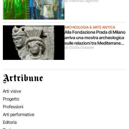
di Vittoria Caprotti
ARCHEOLOGIA & ARTE ANTICA
Alla Fondazione Prada di Milano
arriva una mostra archeologica
sulle relazioni tra Mediterraneo
di Giulia Giaume
e Asia
Artribune
Arti visive
Progetto
Professioni
Arti performative
Editoria