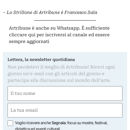
– Lo Strillone di Artribune è Francesco Sala
Artribune è anche su Whatsapp. È sufficiente
cliccare qui
per iscriversi al canale ed essere
sempre aggiornati
Lettera, la newsletter quotidiana
Non perdetevi il meglio di Artribune! Ricevi ogni
giorno un'e-mail con gli articoli del giorno e
partecipa alla discussione sul mondo dell'arte.
Nome
(Required)
First
Email
(Required)
Opzioni
Voglio ricevere anche
Segnala
: focus su mostre, festival,
didattica ed eventi culturali