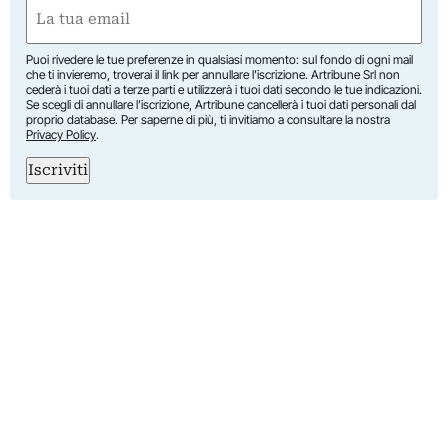
First
Email
(Required)
Puoi rivedere le tue preferenze in qualsiasi momento: sul fondo di ogni mail
che ti invieremo, troverai il link per annullare l’iscrizione. Artribune Srl non
cederà i tuoi dati a terze parti e utilizzerà i tuoi dati secondo le tue indicazioni.
Se scegli di annullare l’iscrizione, Artribune cancellerà i tuoi dati personali dal
proprio database. Per saperne di più, ti invitiamo a consultare la nostra
Privacy Policy
.
Iscriviti