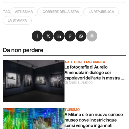
TAG
ARTISSIMA
CORRIERE DELLA SERA
LA REPUBBLICA
LA STAMPA
Condividi su Facebook
Condividi su X
Condividi su LinkedIn
Condividi su Pinterest
Condividi su WhatsApp
Condividi su Email
Da non perdere
ARTE CONTEMPORANEA
Le fotografie di Aurelio
Amendola in dialogo coi
capolavori dell’arte in mostra a
di Giulia Bianco
Milano
TURISMO
A Milano c’è un nuovo curioso
museo dove i nostri cinque
sensi vengono ingannati