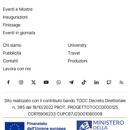
Eventi e Mostre
Inaugurazioni
Finissage
Eventi in giornata
Chi siamo
University
Pubblicità
Travel
Contatti
Produzioni
Lavora con noi
Seguici su Facebook
Seguici su Instagram
Seguici su X
Seguici su YouTube
Seguici su WhatsApp
Seguici su Telegram
Seguici su TikTok
Seguici su Link
Seguici su
Segui
Sito realizzato con il contributo bando TOCC Decreto Direttoriale
n. 385 del 19/10/2022 PROT. PROGETTOTOCC0000125
COR15906233 CUPC87J23001080008