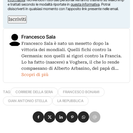
e trattati secondo le modalità riportate in
questa informativa
. Potrai
disiscriverti in qualsiasi momento con l'apposito link presente nelle email.
Iscriviti
Francesco Sala
Francesco Sala è nato un mesetto dopo la
vittoria dei mondiali. Quelli fichi contro la
Germania: non quelli ai rigori contro la Francia.
Lo ha fatto (nascere) a Voghera, il che lo rende
compaesano di Alberto Arbasino, del papà di…
Scopri di più
TAG
CORRIERE DELLA SERA
FRANCESCO BONAMI
GIAN ANTONIO STELLA
LA REPUBBLICA
Condividi su Facebook
Condividi su X
Condividi su LinkedIn
Condividi su Pinterest
Condividi su WhatsApp
Condividi su Email