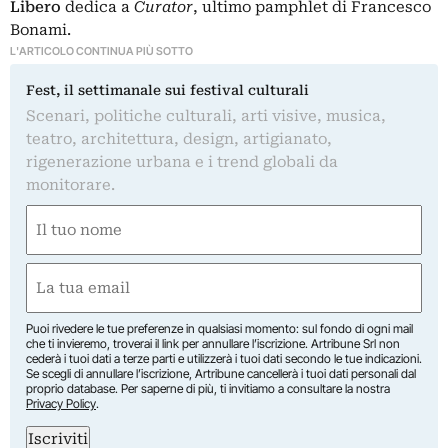
Libero
dedica a
Curator
, ultimo pamphlet di Francesco
Bonami.
L'ARTICOLO CONTINUA PIÙ SOTTO
Fest, il settimanale sui festival culturali
Scenari, politiche culturali, arti visive, musica,
teatro, architettura, design, artigianato,
rigenerazione urbana e i trend globali da
monitorare.
Nome
(Required)
First
Email
(Required)
Puoi rivedere le tue preferenze in qualsiasi momento: sul fondo di ogni mail
che ti invieremo, troverai il link per annullare l’iscrizione. Artribune Srl non
cederà i tuoi dati a terze parti e utilizzerà i tuoi dati secondo le tue indicazioni.
Se scegli di annullare l’iscrizione, Artribune cancellerà i tuoi dati personali dal
proprio database. Per saperne di più, ti invitiamo a consultare la nostra
Privacy Policy
.
Iscriviti