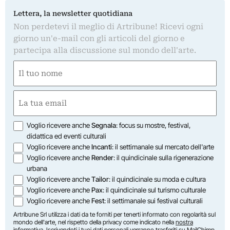
Lettera, la newsletter quotidiana
Non perdetevi il meglio di Artribune! Ricevi ogni
giorno un'e-mail con gli articoli del giorno e
partecipa alla discussione sul mondo dell'arte.
Nome
(Required)
First
Email
(Required)
Opzioni
Voglio ricevere anche
Segnala
: focus su mostre, festival,
didattica ed eventi culturali
Voglio ricevere anche
Incanti
: il settimanale sul mercato dell'arte
Voglio ricevere anche
Render
: il quindicinale sulla rigenerazione
urbana
Voglio ricevere anche
Tailor
: il quindicinale su moda e cultura
Voglio ricevere anche
Pax
: il quindicinale sul turismo culturale
Voglio ricevere anche
Fest
: il settimanale sui festival culturali
Artribune Srl utilizza i dati da te forniti per tenerti informato con regolarità sul
mondo dell'arte, nel rispetto della privacy come indicato nella
nostra
informativa
. Iscrivendoti i tuoi dati personali verranno trasferiti su MailChimp