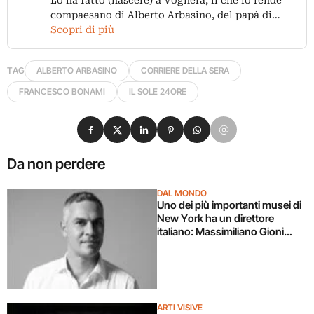
Lo ha fatto (nascere) a Voghera, il che lo rende
compaesano di Alberto Arbasino, del papà di…
Scopri di più
TAG
ALBERTO ARBASINO
CORRIERE DELLA SERA
FRANCESCO BONAMI
IL SOLE 24ORE
Condividi su Facebook
Condividi su X
Condividi su LinkedIn
Condividi su Pinterest
Condividi su WhatsApp
Condividi su Email
Da non perdere
DAL MONDO
Uno dei più importanti musei di
New York ha un direttore
italiano: Massimiliano Gioni
promosso al New Museum
ARTI VISIVE