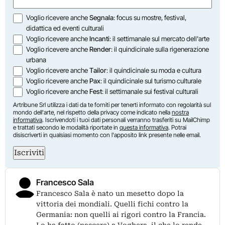
(Obbligatorio)
Opzioni
Voglio ricevere anche
Segnala
: focus su mostre, festival,
didattica ed eventi culturali
Voglio ricevere anche
Incanti
: il settimanale sul mercato dell'arte
Voglio ricevere anche
Render
: il quindicinale sulla rigenerazione
urbana
Voglio ricevere anche
Tailor
: il quindicinale su moda e cultura
Voglio ricevere anche
Pax
: il quindicinale sul turismo culturale
Voglio ricevere anche
Fest
: il settimanale sui festival culturali
Artribune Srl utilizza i dati da te forniti per tenerti informato con regolarità sul
mondo dell'arte, nel rispetto della privacy come indicato nella
nostra
informativa
. Iscrivendoti i tuoi dati personali verranno trasferiti su MailChimp
e trattati secondo le modalità riportate in
questa informativa
. Potrai
disiscriverti in qualsiasi momento con l'apposito link presente nelle email.
Iscriviti
Francesco Sala
Francesco Sala è nato un mesetto dopo la
vittoria dei mondiali. Quelli fichi contro la
Germania: non quelli ai rigori contro la Francia.