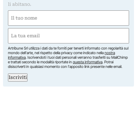
li abitano.
Nome
(Obbligatorio)
Nome
Email
(Obbligatorio)
Artribune Srl utilizza i dati da te forniti per tenerti informato con regolarità sul
mondo dell'arte, nel rispetto della privacy come indicato nella
nostra
informativa
. Iscrivendoti i tuoi dati personali verranno trasferiti su MailChimp
e trattati secondo le modalità riportate in
questa informativa
. Potrai
disiscriverti in qualsiasi momento con l'apposito link presente nelle email.
Iscriviti