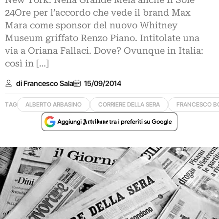
New York. Nella Grande Mela anche Il Sole
24Ore per l’accordo che vede il brand Max
Mara come sponsor del nuovo Whitney
Museum griffato Renzo Piano. Intitolate una
via a Oriana Fallaci. Dove? Ovunque in Italia:
così in […]
di Francesco Sala
15/09/2014
TAG
ALBERTO ARBASINO
CORRIERE DELLA SERA
FRANCESCO B