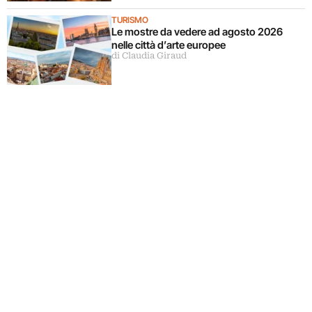
TURISMO
Le mostre da vedere ad agosto 2026
nelle città d’arte europee
di Claudia Giraud