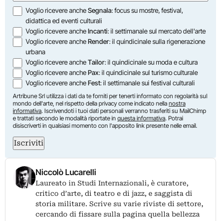
Opzioni
Voglio ricevere anche
Segnala
: focus su mostre, festival,
didattica ed eventi culturali
Voglio ricevere anche
Incanti
: il settimanale sul mercato dell'arte
Voglio ricevere anche
Render
: il quindicinale sulla rigenerazione
urbana
Voglio ricevere anche
Tailor
: il quindicinale su moda e cultura
Voglio ricevere anche
Pax
: il quindicinale sul turismo culturale
Voglio ricevere anche
Fest
: il settimanale sui festival culturali
Artribune Srl utilizza i dati da te forniti per tenerti informato con regolarità sul
mondo dell'arte, nel rispetto della privacy come indicato nella
nostra
informativa
. Iscrivendoti i tuoi dati personali verranno trasferiti su MailChimp
e trattati secondo le modalità riportate in
questa informativa
. Potrai
disiscriverti in qualsiasi momento con l'apposito link presente nelle email.
Iscriviti
Niccolò Lucarelli
Laureato in Studi Internazionali, è curatore,
critico d’arte, di teatro e di jazz, e saggista di
storia militare. Scrive su varie riviste di settore,
cercando di fissare sulla pagina quella bellezza