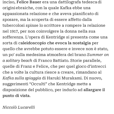
inciso,
Felice Bauer
era una dattilografa tedesca di
origini ebraiche
,
con la quale Kafka ebbe una
appassionata relazione e che aveva pianificato di
sposare, ma la scoperta di essere affetto dalla
tubercolosi spinse lo scrittore a rompere la relazione
nel 1917, per non coinvolgere la donna nella sua
sofferenza. L’opera di Kentridge si presenta come una
sorta di c
aleidoscopio che evoca la nostalgia
per
quello che avrebbe potuto essere e invece non è stato,
un po’ sulla medesima atmosfera del brano
Summer on
a solitary beach
di Franco Battiato. Storie parallele,
quelle di Franz e Felice, che per quel gioco d’intrecci
che a volte la cultura riesce a creare, rimandano al
Kafka sulla spiaggia
di Haruki Murakami. Di nuovo,
suggerimenti “Occulti” che Kentridge mette a
disposizione del pubblico, per indurlo ad
allargare il
punto di vista
.
Niccolò Lucarelli