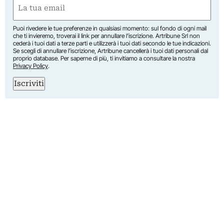
Email
(Obbligatorio)
Puoi rivedere le tue preferenze in qualsiasi momento: sul fondo di ogni mail
che ti invieremo, troverai il link per annullare l’iscrizione. Artribune Srl non
cederà i tuoi dati a terze parti e utilizzerà i tuoi dati secondo le tue indicazioni.
Se scegli di annullare l’iscrizione, Artribune cancellerà i tuoi dati personali dal
proprio database. Per saperne di più, ti invitiamo a consultare la nostra
Privacy Policy
.
Iscriviti