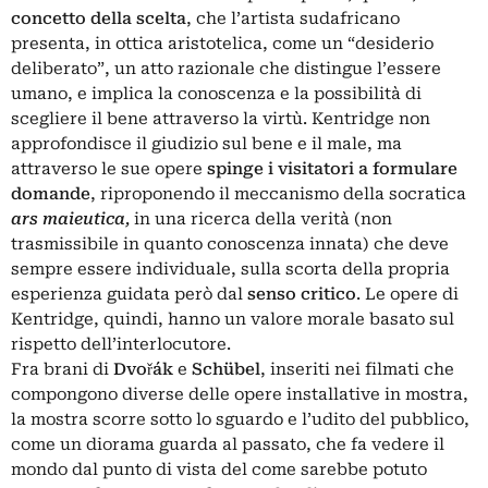
concetto della scelta
, che l’artista sudafricano
presenta, in ottica aristotelica, come un “desiderio
deliberato”, un atto razionale che distingue l’essere
umano, e implica la conoscenza e la possibilità di
scegliere il bene attraverso la virtù. Kentridge non
approfondisce il giudizio sul bene e il male, ma
attraverso le sue opere
spinge i visitatori a formulare
domande
, riproponendo il meccanismo della socratica
ars maieutica
,
in una ricerca della verità (non
trasmissibile in quanto conoscenza innata) che deve
sempre essere individuale, sulla scorta della propria
esperienza guidata però dal
senso critico
. Le opere di
Kentridge, quindi, hanno un valore morale basato sul
rispetto dell’interlocutore.
Fra brani di
Dvořák
e
Schübel
, inseriti nei filmati che
compongono diverse delle opere installative in mostra,
la mostra scorre sotto lo sguardo e l’udito del pubblico,
come un diorama guarda al passato, che fa vedere il
mondo dal punto di vista del come sarebbe potuto