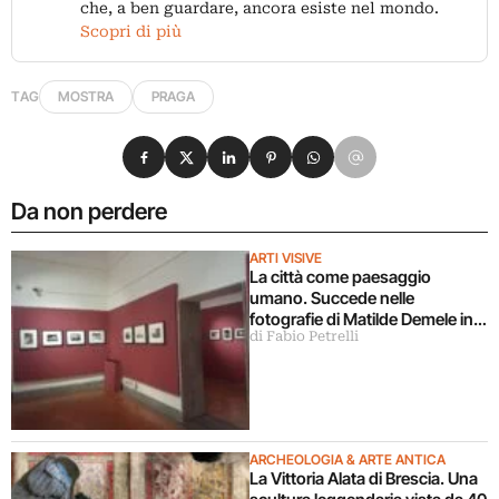
che, a ben guardare, ancora esiste nel mondo.
Scopri di più
TAG
MOSTRA
PRAGA
Condividi su Facebook
Condividi su X
Condividi su LinkedIn
Condividi su Pinterest
Condividi su WhatsApp
Condividi su Email
Da non perdere
ARTI VISIVE
La città come paesaggio
umano. Succede nelle
fotografie di Matilde Demele in
di Fabio Petrelli
mostra a Roma
ARCHEOLOGIA & ARTE ANTICA
La Vittoria Alata di Brescia. Una