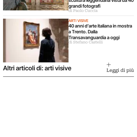
scultura leggendaria vista da 40
grandi fotografi
di Paolo Cuccia
ARTI VISIVE
40 anni d’arte italiana in mostra
a Trento. Dalla
Transavanguardia a oggi
di Stefano Castelli
Altri articoli di: arti visive
Leggi di più