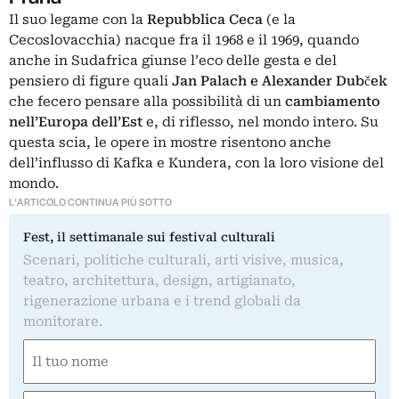
Il suo legame con la
Repubblica Ceca
(e la
Cecoslovacchia) nacque fra il 1968 e il 1969, quando
anche in Sudafrica giunse l’eco delle gesta e del
pensiero di figure quali
Jan Palach e Alexander
Dubček
che fecero pensare alla possibilità di un
cambiamento
nell’Europa dell’Est
e, di riflesso, nel mondo intero. Su
questa scia, le opere in mostre risentono anche
dell’influsso di
Kafka
e Kundera, con la loro visione del
mondo.
L'ARTICOLO CONTINUA PIÙ SOTTO
Fest, il settimanale sui festival culturali
Scenari, politiche culturali, arti visive, musica,
teatro, architettura, design, artigianato,
rigenerazione urbana e i trend globali da
monitorare.
Nome
(Obbligatorio)
Nome