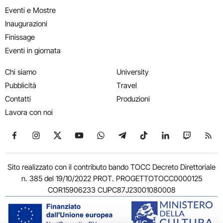
Eventi e Mostre
Inaugurazioni
Finissage
Eventi in giornata
Chi siamo
University
Pubblicità
Travel
Contatti
Produzioni
Lavora con noi
Seguici su Facebook
Seguici su Instagram
Seguici su X
Seguici su YouTube
Seguici su WhatsApp
Seguici su Telegram
Seguici su TikTok
Seguici su Link
Seguici su
Segui
Sito realizzato con il contributo bando TOCC Decreto Direttoriale
n. 385 del 19/10/2022 PROT. PROGETTOTOCC0000125
COR15906233 CUPC87J23001080008