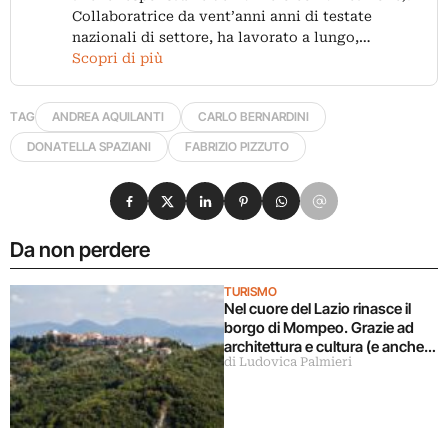
Collaboratrice da vent’anni anni di testate
nazionali di settore, ha lavorato a lungo,…
Scopri di più
TAG
ANDREA AQUILANTI
CARLO BERNARDINI
DONATELLA SPAZIANI
FABRIZIO PIZZUTO
Condividi su Facebook
Condividi su X
Condividi su LinkedIn
Condividi su Pinterest
Condividi su WhatsApp
Condividi su Email
Da non perdere
TURISMO
Nel cuore del Lazio rinasce il
borgo di Mompeo. Grazie ad
architettura e cultura (e anche al
di Ludovica Palmieri
PNRR!)