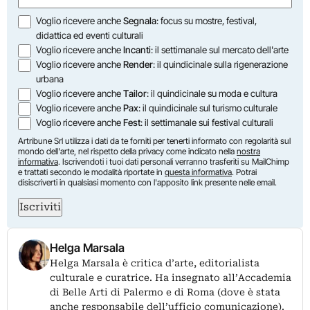
Opzioni
Voglio ricevere anche
Segnala
: focus su mostre, festival,
didattica ed eventi culturali
Voglio ricevere anche
Incanti
: il settimanale sul mercato dell'arte
Voglio ricevere anche
Render
: il quindicinale sulla rigenerazione
urbana
Voglio ricevere anche
Tailor
: il quindicinale su moda e cultura
Voglio ricevere anche
Pax
: il quindicinale sul turismo culturale
Voglio ricevere anche
Fest
: il settimanale sui festival culturali
Artribune Srl utilizza i dati da te forniti per tenerti informato con regolarità sul
mondo dell'arte, nel rispetto della privacy come indicato nella
nostra
informativa
. Iscrivendoti i tuoi dati personali verranno trasferiti su MailChimp
e trattati secondo le modalità riportate in
questa informativa
. Potrai
disiscriverti in qualsiasi momento con l'apposito link presente nelle email.
Iscriviti
Helga Marsala
Helga Marsala è critica d’arte, editorialista
culturale e curatrice. Ha insegnato all’Accademia
di Belle Arti di Palermo e di Roma (dove è stata
anche responsabile dell’ufficio comunicazione).