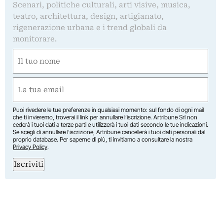
Scenari, politiche culturali, arti visive, musica,
teatro, architettura, design, artigianato,
rigenerazione urbana e i trend globali da
monitorare.
Nome
(Obbligatorio)
Nome
Email
(Obbligatorio)
Puoi rivedere le tue preferenze in qualsiasi momento: sul fondo di ogni mail
che ti invieremo, troverai il link per annullare l’iscrizione. Artribune Srl non
cederà i tuoi dati a terze parti e utilizzerà i tuoi dati secondo le tue indicazioni.
Se scegli di annullare l’iscrizione, Artribune cancellerà i tuoi dati personali dal
proprio database. Per saperne di più, ti invitiamo a consultare la nostra
Privacy Policy
.
Iscriviti