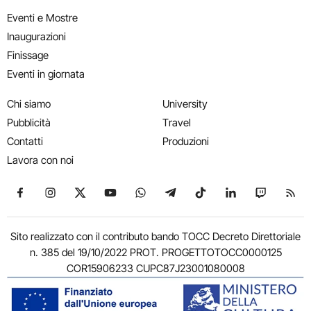
Eventi e Mostre
Inaugurazioni
Finissage
Eventi in giornata
Chi siamo
University
Pubblicità
Travel
Contatti
Produzioni
Lavora con noi
Seguici su Facebook
Seguici su Instagram
Seguici su X
Seguici su YouTube
Seguici su WhatsApp
Seguici su Telegram
Seguici su TikTok
Seguici su Link
Seguici su
Segui
Sito realizzato con il contributo bando TOCC Decreto Direttoriale
n. 385 del 19/10/2022 PROT. PROGETTOTOCC0000125
COR15906233 CUPC87J23001080008