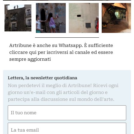
Artribune è anche su Whatsapp. È sufficiente
cliccare qui
per iscriversi al canale ed essere
sempre aggiornati
Lettera, la newsletter quotidiana
Non perdetevi il meglio di Artribune! Ricevi ogni
giorno un'e-mail con gli articoli del giorno e
partecipa alla discussione sul mondo dell'arte.
Nome
(Obbligatorio)
Nome
Email
(Obbligatorio)