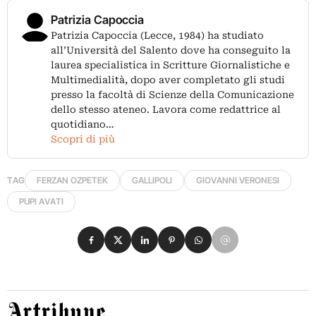
Patrizia Capoccia
Patrizia Capoccia (Lecce, 1984) ha studiato
all’Università del Salento dove ha conseguito la
laurea specialistica in Scritture Giornalistiche e
Multimedialità, dopo aver completato gli studi
presso la facoltà di Scienze della Comunicazione
dello stesso ateneo. Lavora come redattrice al
quotidiano…
Scopri di più
TAG
FERZAN OZPETEK
GALLIPOLI
GIOVANNI VERONESI
PUPI AVATI
Condividi su Facebook
Condividi su X
Condividi su LinkedIn
Condividi su Pinterest
Condividi su WhatsApp
Condividi su Email
Artribune