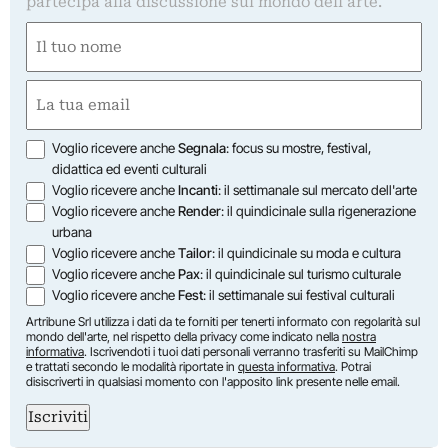
partecipa alla discussione sul mondo dell'arte.
Nome
(Required)
First
Email
(Required)
Opzioni
Voglio ricevere anche
Segnala
: focus su mostre, festival,
didattica ed eventi culturali
Voglio ricevere anche
Incanti
: il settimanale sul mercato dell'arte
Voglio ricevere anche
Render
: il quindicinale sulla rigenerazione
urbana
Voglio ricevere anche
Tailor
: il quindicinale su moda e cultura
Voglio ricevere anche
Pax
: il quindicinale sul turismo culturale
Voglio ricevere anche
Fest
: il settimanale sui festival culturali
Artribune Srl utilizza i dati da te forniti per tenerti informato con regolarità sul
mondo dell'arte, nel rispetto della privacy come indicato nella
nostra
informativa
. Iscrivendoti i tuoi dati personali verranno trasferiti su MailChimp
e trattati secondo le modalità riportate in
questa informativa
. Potrai
disiscriverti in qualsiasi momento con l'apposito link presente nelle email.
Iscriviti