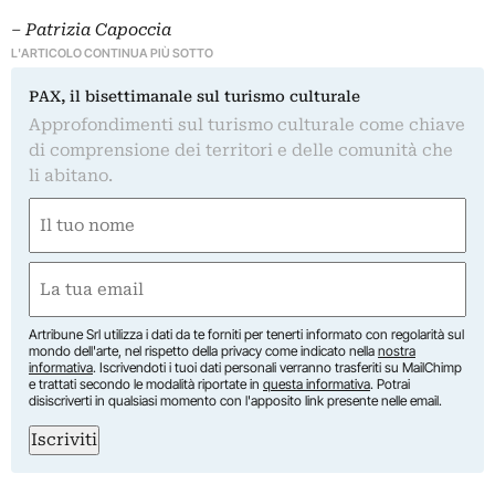
– Patrizia Capoccia
L'ARTICOLO CONTINUA PIÙ SOTTO
PAX, il bisettimanale sul turismo culturale
Approfondimenti sul turismo culturale come chiave
di comprensione dei territori e delle comunità che
li abitano.
Nome
(Required)
First
Email
(Required)
Artribune Srl utilizza i dati da te forniti per tenerti informato con regolarità sul
mondo dell'arte, nel rispetto della privacy come indicato nella
nostra
informativa
. Iscrivendoti i tuoi dati personali verranno trasferiti su MailChimp
e trattati secondo le modalità riportate in
questa informativa
. Potrai
disiscriverti in qualsiasi momento con l'apposito link presente nelle email.
Iscriviti