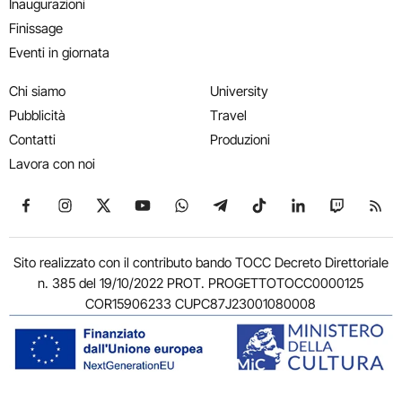
Inaugurazioni
Finissage
Eventi in giornata
Chi siamo
University
Pubblicità
Travel
Contatti
Produzioni
Lavora con noi
Seguici su Facebook
Seguici su Instagram
Seguici su X
Seguici su YouTube
Seguici su WhatsApp
Seguici su Telegram
Seguici su TikTok
Seguici su Link
Seguici su
Segui
Sito realizzato con il contributo bando TOCC Decreto Direttoriale
n. 385 del 19/10/2022 PROT. PROGETTOTOCC0000125
COR15906233 CUPC87J23001080008