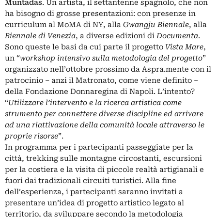
Muntadas
. Un artista, il settantenne spagnolo, che non
ha bisogno di grosse presentazioni: con presenze in
curriculum al MoMA di NY, alla
Gwangju Biennale
, alla
Biennale di Venezia
, a diverse edizioni di
Documenta
.
Sono queste le basi da cui parte il progetto
Vista Mare
,
un “
workshop intensivo sulla metodologia del progetto
”
organizzato nell’ottobre prossimo da Aspra.mente con il
patrocinio – anzi il Matronato, come viene definito –
della Fondazione Donnaregina di Napoli. L’intento?
“
Utilizzare l’intervento e la ricerca artistica come
strumento per connettere diverse discipline ed arrivare
ad una riattivazione della comunità locale attraverso le
proprie risorse
”.
In programma per i partecipanti passeggiate per la
città, trekking sulle montagne circostanti, escursioni
per la costiera e la visita di piccole realtà artigianali e
fuori dai tradizionali circuiti turistici. Alla fine
dell’esperienza, i partecipanti saranno invitati a
presentare un’idea di progetto artistico legato al
territorio, da sviluppare secondo la metodologia