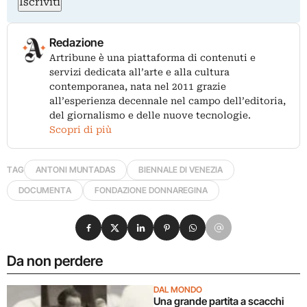
Iscriviti
Redazione
Artribune è una piattaforma di contenuti e
servizi dedicata all’arte e alla cultura
contemporanea, nata nel 2011 grazie
all’esperienza decennale nel campo dell’editoria,
del giornalismo e delle nuove tecnologie.
Scopri di più
TAG
ANTONI MUNTADAS
BIENNALE DI VENEZIA
DOCUMENTA
FONDAZIONE DONNAREGINA
Condividi su Facebook
Condividi su X
Condividi su LinkedIn
Condividi su Pinterest
Condividi su WhatsApp
Condividi su Email
Da non perdere
DAL MONDO
Una grande partita a scacchi