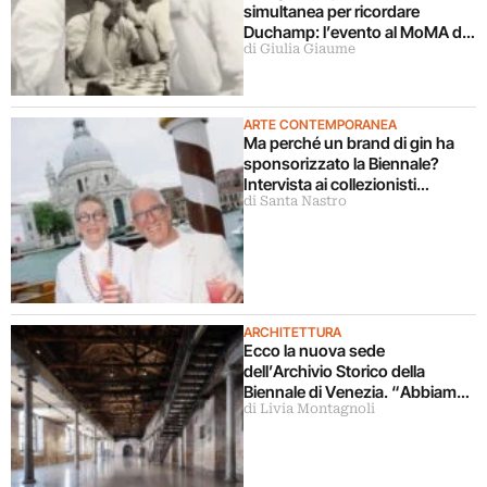
simultanea per ricordare
Duchamp: l’evento al MoMA di
di Giulia Giaume
New York
ARTE CONTEMPORANEA
Ma perché un brand di gin ha
sponsorizzato la Biennale?
Intervista ai collezionisti
di Santa Nastro
fondatori di Quattro Gatti
ARCHITETTURA
Ecco la nuova sede
dell’Archivio Storico della
Biennale di Venezia. “Abbiamo
di Livia Montagnoli
l’Archivio delle Arti
Contemporanee più vasto al
mondo”