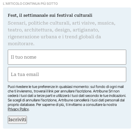
L'ARTICOLO CONTINUA PIÙ SOTTO
Fest, il settimanale sui festival culturali
Scenari, politiche culturali, arti visive, musica,
teatro, architettura, design, artigianato,
rigenerazione urbana e i trend globali da
monitorare.
Nome
(Obbligatorio)
Nome
Email
(Obbligatorio)
Puoi rivedere le tue preferenze in qualsiasi momento: sul fondo di ogni mail
che ti invieremo, troverai il link per annullare l’iscrizione. Artribune Srl non
cederà i tuoi dati a terze parti e utilizzerà i tuoi dati secondo le tue indicazioni.
Se scegli di annullare l’iscrizione, Artribune cancellerà i tuoi dati personali dal
proprio database. Per saperne di più, ti invitiamo a consultare la nostra
Privacy Policy
.
Iscriviti