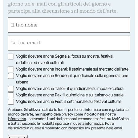
giorno un'e-mail con gli articoli del giorno e
partecipa alla discussione sul mondo dell'arte.
Nome
(Obbligatorio)
Nome
Email
(Obbligatorio)
Opzioni
Voglio ricevere anche
Segnala
: focus su mostre, festival,
didattica ed eventi culturali
Voglio ricevere anche
Incanti
: il settimanale sul mercato dell'arte
Voglio ricevere anche
Render
: il quindicinale sulla rigenerazione
urbana
Voglio ricevere anche
Tailor
: il quindicinale su moda e cultura
Voglio ricevere anche
Pax
: il quindicinale sul turismo culturale
Voglio ricevere anche
Fest
: il settimanale sui festival culturali
Artribune Srl utilizza i dati da te forniti per tenerti informato con regolarità sul
mondo dell'arte, nel rispetto della privacy come indicato nella
nostra
informativa
. Iscrivendoti i tuoi dati personali verranno trasferiti su MailChimp
e trattati secondo le modalità riportate in
questa informativa
. Potrai
disiscriverti in qualsiasi momento con l'apposito link presente nelle email.