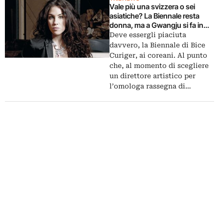
Vale più una svizzera o sei
asiatiche? La Biennale resta
donna, ma a Gwangju si fa in
pool
Deve essergli piaciuta
davvero, la Biennale di Bice
Curiger, ai coreani. Al punto
che, al momento di scegliere
un direttore artistico per
l’omologa rassegna di…