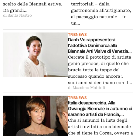
workshop in programma a
scelto delle Biennali estive.
territoriali – dalla
ottobre
Da grandi…
gastronomia all’artigianato,
di Santa Nastro
al paesaggio naturale – in
un…
TRIBNEWS
Danh Vo rappresenterà
l’adottiva Danimarca alla
Biennale Arti Visive di Venezia
del 2015. Un genio precoce
Cercate il prototipo di artista
partito da un naufragio nel mare
genio precoce, di quello che
del Vietnam
brucia tutte le tappe del
successo quando ancora i
suoi anni si declinano con il…
di Massimo Mattioli
TRIBNEWS
Italia desaparecida. Alla
Gwangju Biennale in autunno ci
saranno artisti da Francia,
Germania, Slovacchia,
Che si annunci la lista degli
Romania, Grecia, Polonia, ma
artisti invitati a una biennale
nessun connazionale: perché?
che si tiene in Corea, ovvero a