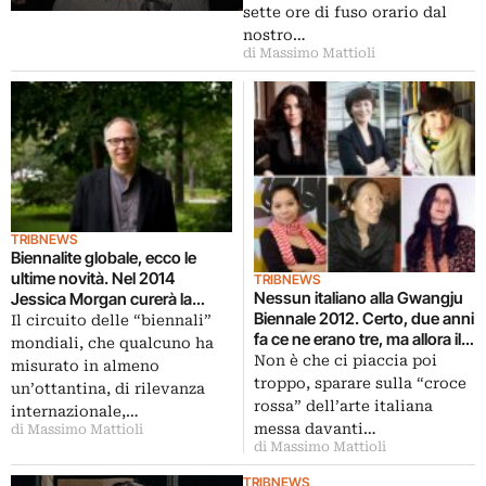
sette ore di fuso orario dal
nostro…
di Massimo Mattioli
TRIBNEWS
Biennalite globale, ecco le
ultime novità. Nel 2014
TRIBNEWS
Nessun italiano alla Gwangju
Jessica Morgan curerà la
Biennale 2012. Certo, due anni
Gwangju Biennale, mentre la
Il circuito delle “biennali”
fa ce ne erano tre, ma allora il
Bienal de São Paulo si affiderà
mondiali, che qualcuno ha
curatore era Massimiliano
al veterano Charles Esche
Non è che ci piaccia poi
misurato in almeno
Gioni…
troppo, sparare sulla “croce
un’ottantina, di rilevanza
rossa” dell’arte italiana
internazionale,…
messa davanti…
di Massimo Mattioli
di Massimo Mattioli
TRIBNEWS