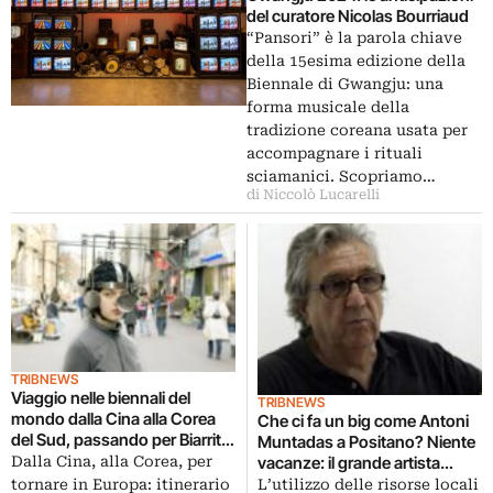
del curatore Nicolas Bourriaud
“Pansori” è la parola chiave
della 15esima edizione della
Biennale di Gwangju: una
forma musicale della
tradizione coreana usata per
accompagnare i rituali
sciamanici. Scopriamo…
di Niccolò Lucarelli
TRIBNEWS
Viaggio nelle biennali del
TRIBNEWS
mondo dalla Cina alla Corea
Che ci fa un big come Antoni
del Sud, passando per Biarritz.
Muntadas a Positano? Niente
Il calendario dell’estate
Dalla Cina, alla Corea, per
vacanze: il grande artista
spagnolo presenta il suo
tornare in Europa: itinerario
L’utilizzo delle risorse locali