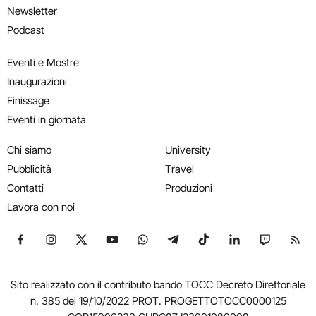
Newsletter
Podcast
Eventi e Mostre
Inaugurazioni
Finissage
Eventi in giornata
Chi siamo
University
Pubblicità
Travel
Contatti
Produzioni
Lavora con noi
Seguici su Facebook
Seguici su Instagram
Seguici su X
Seguici su YouTube
Seguici su WhatsApp
Seguici su Telegram
Seguici su TikTok
Seguici su Link
Seguici su
Segui
Sito realizzato con il contributo bando TOCC Decreto Direttoriale
n. 385 del 19/10/2022 PROT. PROGETTOTOCC0000125