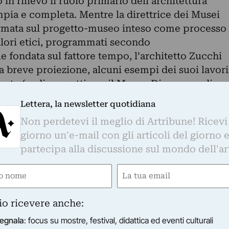
 in rilievo il ruolo primario dell’architettura
mpia e completa. Mentre la direttrice dei Musei
fermata sul progetto-museo inteso come processo
alori etici, programmati secondo
e fondata sul fattore tempo, l’architetto Zucchi
 breve proiezione, alcuni esempi dei suoi lavori
zzate (vedi progetti per il Museo Diocesano di
to di Torino). Una sovrapposizione di mondi e
Lettera, la newsletter quotidiana
dera e Luca Molinari, mediatori super-partes,
Non perdetevi il meglio di Artribune! Ricevi
icerca di una metodologia valoriale, oltre che
giorno un'e-mail con gli articoli del giorno 
odelli indipendenti deputati alla conservazione
partecipa alla discussione sul mondo dell'ar
 d’arte. Noi riproponiamo uno stralcio
legato…
e
Email
gatorio)
(Obbligatorio)
io ricevere anche:
egnala
: focus su mostre, festival, didattica ed eventi culturali