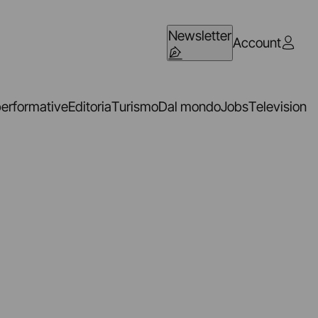
Newsletter
Account
performative
Editoria
Turismo
Dal mondo
Jobs
Television