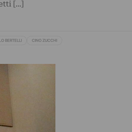
tti […]
O BERTELLI
CINO ZUCCHI