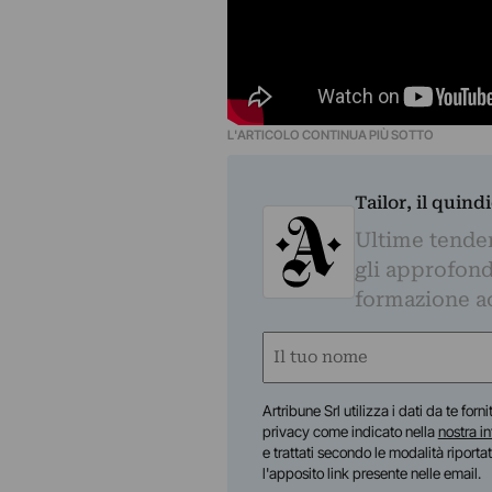
L'ARTICOLO CONTINUA PIÙ SOTTO
Tailor, il quin
Ultime tendenz
gli approfond
formazione a
Nome
(Obbligatorio)
Nome
Artribune Srl utilizza i dati da te forn
privacy come indicato nella
nostra i
e trattati secondo le modalità riporta
l'apposito link presente nelle email.