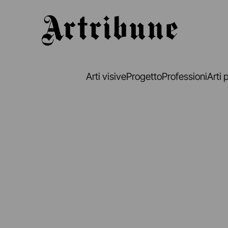
Artribune
Arti visive
Progetto
Professioni
Arti 