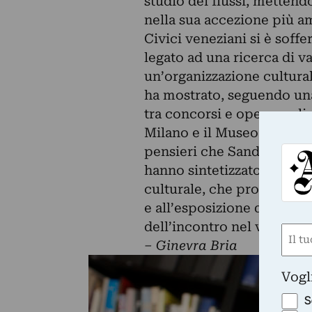
studio dei flussi, mettendo
nella sua accezione più a
Civici veneziani si è sof
legato ad una ricerca di v
un’organizzazione cultural
ha mostrato, seguendo una
tra concorsi e opere reali
Milano e il Museo dell’Au
pensieri che Sandrina Ban
hanno sintetizzato nella r
culturale, che proponga m
e all’esposizione di opere
dell’incontro nel video al
Nom
– Ginevra Bria
(Obbli
Nome
Vogl
S