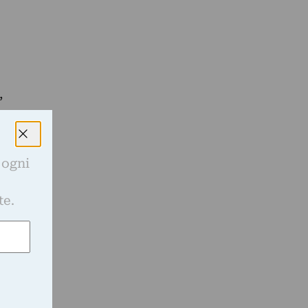
,
 ogni
e
te.