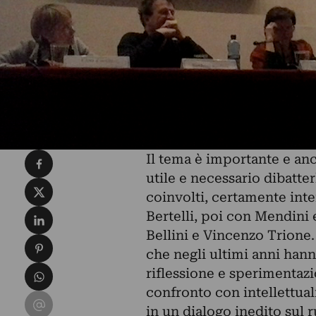
Condividi su Facebook
Il tema è importante e an
utile e necessario dibatte
Condividi su X
coinvolti, certamente inter
Condividi su LinkedIn
Bertelli, poi con Mendini
Bellini e Vincenzo Trione. A
Condividi su Pinterest
che negli ultimi anni han
Condividi su WhatsApp
riflessione e sperimentazio
confronto con intellettuali,
Condividi su Email
in un dialogo inedito sul r