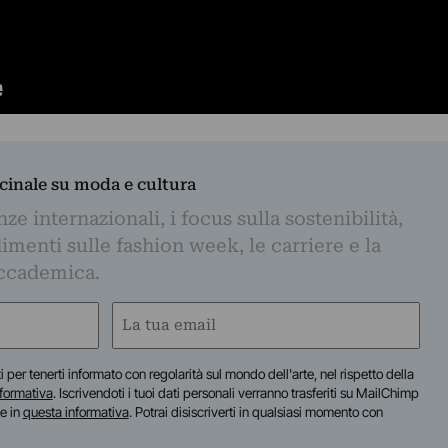
dicinale su moda e cultura
e internazionali, i focus sulla sostenibilità,
imenti sulle fashion week, le carriere e la
ccademica.
Email
(Obbligatorio)
iti per tenerti informato con regolarità sul mondo dell'arte, nel rispetto della
nformativa
. Iscrivendoti i tuoi dati personali verranno trasferiti su MailChimp
te in
questa informativa
. Potrai disiscriverti in qualsiasi momento con