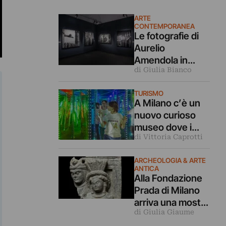
ARTE
CONTEMPORANEA
Le fotografie di
Aurelio
Amendola in
di Giulia Bianco
dialogo coi
capolavori
TURISMO
dell’arte in
A Milano c’è un
mostra a Milano
nuovo curioso
museo dove i
di Vittoria Caprotti
nostri cinque
sensi vengono
ARCHEOLOGIA & ARTE
ingannati
ANTICA
Alla Fondazione
Prada di Milano
arriva una mostra
di Giulia Giaume
archeologica