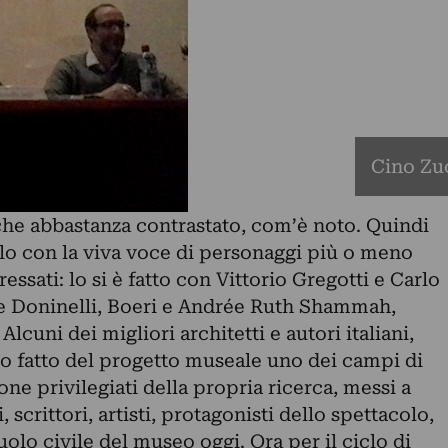
Cino Zuc
che abbastanza contrastato, com’è noto. Quindi
rlo con la viva voce di personaggi più o meno
essati: lo si è fatto con Vittorio Gregotti e Carlo
 e Doninelli, Boeri e Andrée Ruth Shammah,
lcuni dei migliori architetti e autori italiani,
no fatto del progetto museale uno dei campi di
ne privilegiati della propria ricerca, messi a
 scrittori, artisti, protagonisti dello spettacolo,
uolo civile del museo oggi. Ora per il ciclo di