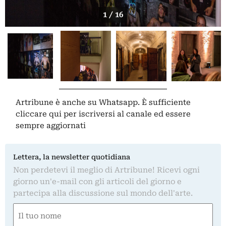
1 / 16
Artribune è anche su Whatsapp. È sufficiente
cliccare qui
per iscriversi al canale ed essere
sempre aggiornati
Lettera, la newsletter quotidiana
Non perdetevi il meglio di Artribune! Ricevi ogni
giorno un'e-mail con gli articoli del giorno e
partecipa alla discussione sul mondo dell'arte.
Nome
(Obbligatorio)