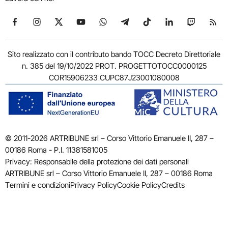
Seguici su Facebook
Seguici su Instagram
Seguici su X
Seguici su YouTube
Seguici su WhatsApp
Seguici su Telegram
Seguici su TikTok
Seguici su Link
Seguici su
Segui
Sito realizzato con il contributo bando TOCC Decreto Direttoriale
n. 385 del 19/10/2022 PROT. PROGETTOTOCC0000125
COR15906233 CUPC87J23001080008
© 2011-2026 ARTRIBUNE srl – Corso Vittorio Emanuele II, 287 –
00186 Roma - P.I. 11381581005
Privacy: Responsabile della protezione dei dati personali
ARTRIBUNE srl – Corso Vittorio Emanuele II, 287 – 00186 Roma
Termini e condizioni
Privacy Policy
Cookie Policy
Credits