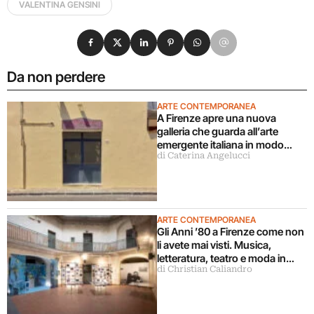
VALENTINA GENSINI
Condividi su Facebook
Condividi su X
Condividi su LinkedIn
Condividi su Pinterest
Condividi su WhatsApp
Condividi su Email
Da non perdere
ARTE CONTEMPORANEA
A Firenze apre una nuova
galleria che guarda all’arte
emergente italiana in modo
di Caterina Angelucci
decentrato
ARTE CONTEMPORANEA
Gli Anni ’80 a Firenze come non
li avete mai visti. Musica,
letteratura, teatro e moda in
di Christian Caliandro
mostra