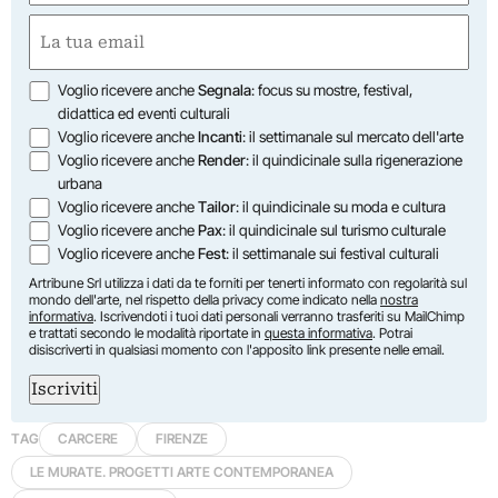
Nome
Email
(Obbligatorio)
Opzioni
Voglio ricevere anche
Segnala
: focus su mostre, festival,
didattica ed eventi culturali
Voglio ricevere anche
Incanti
: il settimanale sul mercato dell'arte
Voglio ricevere anche
Render
: il quindicinale sulla rigenerazione
urbana
Voglio ricevere anche
Tailor
: il quindicinale su moda e cultura
Voglio ricevere anche
Pax
: il quindicinale sul turismo culturale
Voglio ricevere anche
Fest
: il settimanale sui festival culturali
Artribune Srl utilizza i dati da te forniti per tenerti informato con regolarità sul
mondo dell'arte, nel rispetto della privacy come indicato nella
nostra
informativa
. Iscrivendoti i tuoi dati personali verranno trasferiti su MailChimp
e trattati secondo le modalità riportate in
questa informativa
. Potrai
disiscriverti in qualsiasi momento con l'apposito link presente nelle email.
Iscriviti
TAG
CARCERE
FIRENZE
LE MURATE. PROGETTI ARTE CONTEMPORANEA