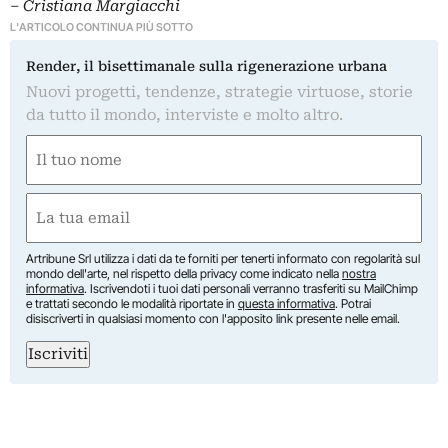
– Cristiana Margiacchi
L'ARTICOLO CONTINUA PIÙ SOTTO
Render, il bisettimanale sulla rigenerazione urbana
Nuovi progetti, tendenze, strategie virtuose, storie
da tutto il mondo, interviste e molto altro.
Nome
(Obbligatorio)
Nome
Email
(Obbligatorio)
Artribune Srl utilizza i dati da te forniti per tenerti informato con regolarità sul
mondo dell'arte, nel rispetto della privacy come indicato nella
nostra
informativa
. Iscrivendoti i tuoi dati personali verranno trasferiti su MailChimp
e trattati secondo le modalità riportate in
questa informativa
. Potrai
disiscriverti in qualsiasi momento con l'apposito link presente nelle email.
Iscriviti