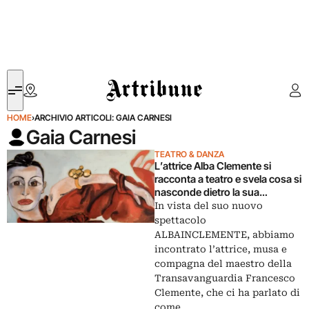
Artribune
HOME
›
ARCHIVIO ARTICOLI: GAIA CARNESI
Gaia Carnesi
TEATRO & DANZA
L’attrice Alba Clemente si
racconta a teatro e svela cosa si
nasconde dietro la sua
Partenope, sirena fumatrice
In vista del suo nuovo
spettacolo
ALBAINCLEMENTE, abbiamo
incontrato l’attrice, musa e
compagna del maestro della
Transavanguardia Francesco
Clemente, che ci ha parlato di
come…