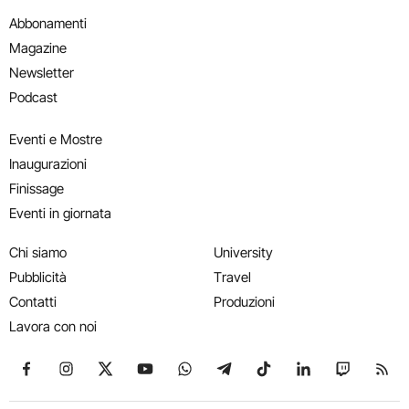
Abbonamenti
Magazine
Newsletter
Podcast
Eventi e Mostre
Inaugurazioni
Finissage
Eventi in giornata
Chi siamo
University
Pubblicità
Travel
Contatti
Produzioni
Lavora con noi
Seguici su Facebook
Seguici su Instagram
Seguici su X
Seguici su YouTube
Seguici su WhatsApp
Seguici su Telegram
Seguici su TikTok
Seguici su Link
Seguici su
Segui