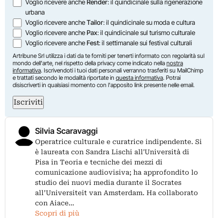
Voglio ricevere anche
Render
: il quindicinale sulla rigenerazione
urbana
Voglio ricevere anche
Tailor
: il quindicinale su moda e cultura
Voglio ricevere anche
Pax
: il quindicinale sul turismo culturale
Voglio ricevere anche
Fest
: il settimanale sui festival culturali
Artribune Srl utilizza i dati da te forniti per tenerti informato con regolarità sul
mondo dell'arte, nel rispetto della privacy come indicato nella
nostra
informativa
. Iscrivendoti i tuoi dati personali verranno trasferiti su MailChimp
e trattati secondo le modalità riportate in
questa informativa
. Potrai
disiscriverti in qualsiasi momento con l'apposito link presente nelle email.
Iscriviti
Silvia Scaravaggi
Operatrice culturale e curatrice indipendente. Si
è laureata con Sandra Lischi all'Università di
Pisa in Teoria e tecniche dei mezzi di
comunicazione audiovisiva; ha approfondito lo
studio dei nuovi media durante il Socrates
all’Universiteit van Amsterdam. Ha collaborato
con Aiace…
Scopri di più