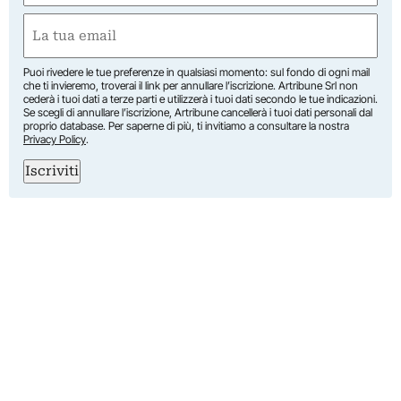
Nome
Email
(Obbligatorio)
Puoi rivedere le tue preferenze in qualsiasi momento: sul fondo di ogni mail
che ti invieremo, troverai il link per annullare l’iscrizione. Artribune Srl non
cederà i tuoi dati a terze parti e utilizzerà i tuoi dati secondo le tue indicazioni.
Se scegli di annullare l’iscrizione, Artribune cancellerà i tuoi dati personali dal
proprio database. Per saperne di più, ti invitiamo a consultare la nostra
Privacy Policy
.
Iscriviti