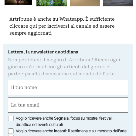
Artribune è anche su Whatsapp. È sufficiente
cliccare qui
per iscriversi al canale ed essere
sempre aggiornati
Lettera, la newsletter quotidiana
Non perdetevi il meglio di Artribune! Ricevi ogni
giorno un'e-mail con gli articoli del giorno e
partecipa alla discussione sul mondo dell'arte.
Nome
(Obbligatorio)
Nome
Email
(Obbligatorio)
Opzioni
Voglio ricevere anche
Segnala
: focus su mostre, festival,
didattica ed eventi culturali
Voglio ricevere anche
Incanti
: il settimanale sul mercato dell'arte