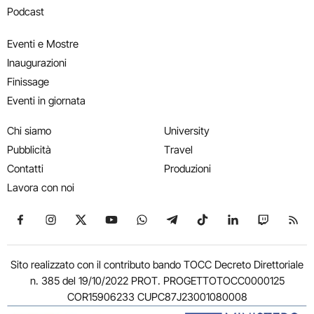
Podcast
Eventi e Mostre
Inaugurazioni
Finissage
Eventi in giornata
Chi siamo
University
Pubblicità
Travel
Contatti
Produzioni
Lavora con noi
Seguici su Facebook
Seguici su Instagram
Seguici su X
Seguici su YouTube
Seguici su WhatsApp
Seguici su Telegram
Seguici su TikTok
Seguici su Link
Seguici su
Segui
Sito realizzato con il contributo bando TOCC Decreto Direttoriale
n. 385 del 19/10/2022 PROT. PROGETTOTOCC0000125
COR15906233 CUPC87J23001080008