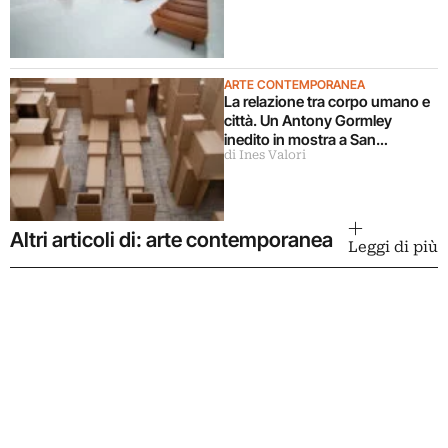
ARTE CONTEMPORANEA
La relazione tra corpo umano e
città. Un Antony Gormley
inedito in mostra a San
di Ines Valori
Gimignano
Altri articoli di: arte contemporanea
Leggi di più