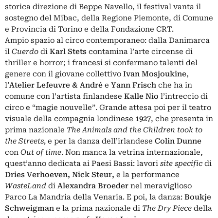
storica direzione di Beppe Navello, il festival vanta il
sostegno del Mibac, della Regione Piemonte, di Comune
e Provincia di Torino e della Fondazione CRT.
Ampio spazio al circo contemporaneo: dalla Danimarca
il
Cuerdo
di
Karl Stets
contamina l’arte circense di
thriller e horror; i francesi si confermano talenti del
genere con il giovane collettivo
Ivan Mosjoukine
,
l’
Atelier Lefeuvre & André
e
Yann Frisch
che ha in
comune con l’artista finlandese
Kalle Nio
l’intreccio di
circo e “magie nouvelle”. Grande attesa poi per il teatro
visuale della compagnia londinese
1927
, che presenta in
prima nazionale
The Animals and the Children took to
the Streets,
e
per la danza dell’irlandese
Colin Dunne
con
Out of time
. Non manca la vetrina internazionale,
quest’anno dedicata ai Paesi Bassi: lavori
site specific
di
Dries Verhoeven, Nick Steur,
e la performance
WasteLand
di
Alexandra Broeder
nel meraviglioso
Parco La Mandria della Venaria. E poi, la danza:
Boukje
Schweigman
e la prima nazionale di
The Dry Piece
della