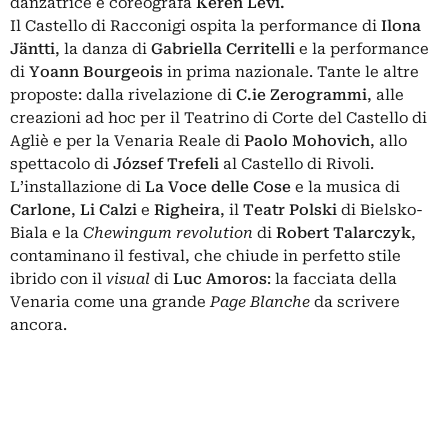
danzatrice e coreografa
Keren Levi.
Il Castello di Racconigi ospita la performance di
Ilona
Jäntti
, la danza di
Gabriella Cerritelli
e la performance
di
Yoann Bourgeois
in prima nazionale. Tante le altre
proposte: dalla rivelazione di
C.ie Zerogrammi
, alle
creazioni ad hoc per il Teatrino di Corte del Castello di
Agliè e per la Venaria Reale di
Paolo Mohovich
, allo
spettacolo di
József Trefeli
al Castello di Rivoli.
L’installazione di
La Voce delle Cose
e la musica di
Carlone
,
Li Calzi
e
Righeira
, il
Teatr Polski
di Bielsko-
Biala e la
Chewingum revolution
di
Robert Talarczyk
,
contaminano il festival, che chiude in perfetto stile
ibrido con il
visual
di
Luc Amoros
: la facciata della
Venaria come una grande
Page Blanche
da scrivere
ancora.