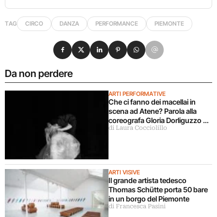
TAG
CIRCO
DANZA
PERFORMANCE
PIEMONTE
Condividi su Facebook
Condividi su X
Condividi su LinkedIn
Condividi su Pinterest
Condividi su WhatsApp
Condividi su Email
Da non perdere
ARTI PERFORMATIVE
Che ci fanno dei macellai in
scena ad Atene? Parola alla
coreografa Gloria Dorliguzzo e
di Laura Cocciolillo
la storica Lucia Amara
ARTI VISIVE
Il grande artista tedesco
Thomas Schütte porta 50 bare
in un borgo del Piemonte
di Francesca Pasini