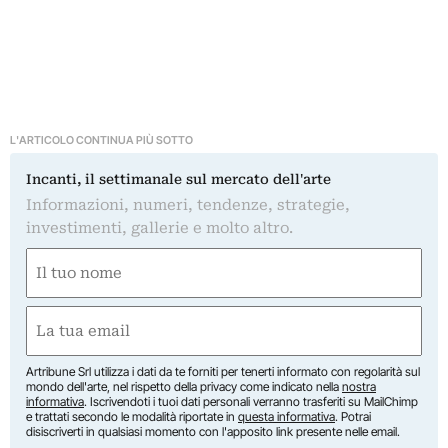
L'ARTICOLO CONTINUA PIÙ SOTTO
Incanti, il settimanale sul mercato dell'arte
Informazioni, numeri, tendenze, strategie,
investimenti, gallerie e molto altro.
Nome
(Required)
First
Email
(Required)
Artribune Srl utilizza i dati da te forniti per tenerti informato con regolarità sul
mondo dell'arte, nel rispetto della privacy come indicato nella
nostra
informativa
. Iscrivendoti i tuoi dati personali verranno trasferiti su MailChimp
e trattati secondo le modalità riportate in
questa informativa
. Potrai
disiscriverti in qualsiasi momento con l'apposito link presente nelle email.