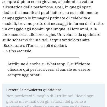
sempre dipinta come giovane, accelerata e votata
all’estetica della perfezione. Così, in quegli spazi
dedicati ai manifesti pubblicitari, su cui solitamente
campeggiano le immagini patinate di celebrità e
modelli, trovano posto dei messaggi in forma di ritratto:
un omaggio agli uomini qualunque, ai loro anni, alla
loro memoria, alle loro rughe. Un volume da spulciare
sullo schermo di un iPad, acquistandolo tramite
iBookstore o iTunes, a soli 6 dollari.
– Helga Marsala
Artribune è anche su Whatsapp. È sufficiente
cliccare qui
per iscriversi al canale ed essere
sempre aggiornati
Lettera, la newsletter quotidiana
Non perdetevi il meglio di Artribune! Ricevi ogni
giorno un'e-mail con gli articoli del giorno e