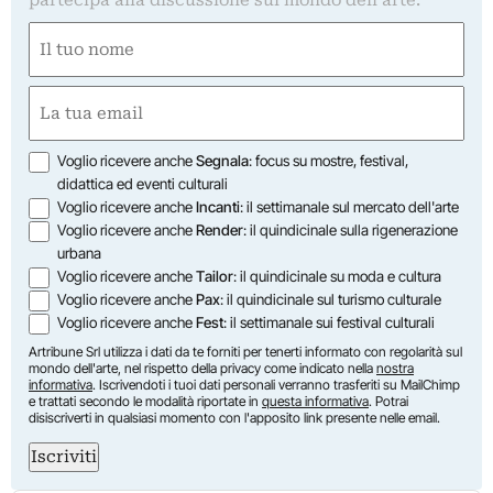
partecipa alla discussione sul mondo dell'arte.
Nome
(Required)
First
Email
(Required)
Opzioni
Voglio ricevere anche
Segnala
: focus su mostre, festival,
didattica ed eventi culturali
Voglio ricevere anche
Incanti
: il settimanale sul mercato dell'arte
Voglio ricevere anche
Render
: il quindicinale sulla rigenerazione
urbana
Voglio ricevere anche
Tailor
: il quindicinale su moda e cultura
Voglio ricevere anche
Pax
: il quindicinale sul turismo culturale
Voglio ricevere anche
Fest
: il settimanale sui festival culturali
Artribune Srl utilizza i dati da te forniti per tenerti informato con regolarità sul
mondo dell'arte, nel rispetto della privacy come indicato nella
nostra
informativa
. Iscrivendoti i tuoi dati personali verranno trasferiti su MailChimp
e trattati secondo le modalità riportate in
questa informativa
. Potrai
disiscriverti in qualsiasi momento con l'apposito link presente nelle email.
Iscriviti