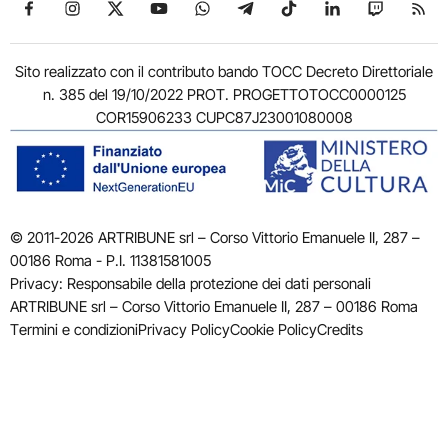
Seguici su Facebook
Seguici su Instagram
Seguici su X
Seguici su YouTube
Seguici su WhatsApp
Seguici su Telegram
Seguici su TikTok
Seguici su Link
Seguici su
Segui
Sito realizzato con il contributo bando TOCC Decreto Direttoriale
n. 385 del 19/10/2022 PROT. PROGETTOTOCC0000125
COR15906233 CUPC87J23001080008
© 2011-2026 ARTRIBUNE srl – Corso Vittorio Emanuele II, 287 –
00186 Roma - P.I. 11381581005
Privacy: Responsabile della protezione dei dati personali
ARTRIBUNE srl – Corso Vittorio Emanuele II, 287 – 00186 Roma
Termini e condizioni
Privacy Policy
Cookie Policy
Credits