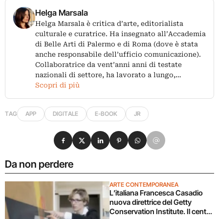
Helga Marsala
Helga Marsala è critica d’arte, editorialista
culturale e curatrice. Ha insegnato all’Accademia
di Belle Arti di Palermo e di Roma (dove è stata
anche responsabile dell’ufficio comunicazione).
Collaboratrice da vent’anni anni di testate
nazionali di settore, ha lavorato a lungo,…
Scopri di più
TAG
APP
DIGITALE
E-BOOK
JR
Condividi su Facebook
Condividi su X
Condividi su LinkedIn
Condividi su Pinterest
Condividi su WhatsApp
Condividi su Email
Da non perdere
ARTE CONTEMPORANEA
L’italiana Francesca Casadio
nuova direttrice del Getty
Conservation Institute. Il centro