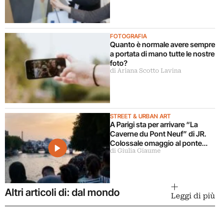
più importante per la
conservazione del patrimonio
culturale
FOTOGRAFIA
Quanto è normale avere sempre
a portata di mano tutte le nostre
foto?
di Ariana Scotto Lavina
STREET & URBAN ART
A Parigi sta per arrivare “La
Caverne du Pont Neuf” di JR.
Colossale omaggio al ponte
di Giulia Giaume
impacchettato di Christo e
Jeanne-Claude
Altri articoli di: dal mondo
Leggi di più