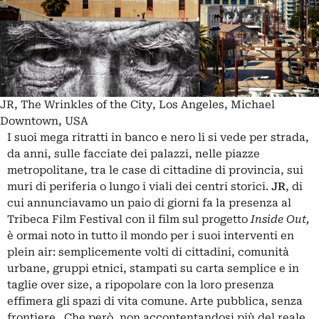
JR, The Wrinkles of the City, Los Angeles, Michael
Downtown, USA
I suoi mega ritratti in banco e nero li si vede per strada,
da anni, sulle facciate dei palazzi, nelle piazze
metropolitane, tra le case di cittadine di provincia, sui
muri di periferia o lungo i viali dei centri storici.
JR
, di
cui annunciavamo un paio di giorni fa la presenza al
Tribeca Film Festival con il film sul progetto
Inside Out,
è ormai noto in tutto il mondo per i suoi interventi en
plein air: semplicemente volti di cittadini, comunità
urbane, gruppi etnici, stampati su carta semplice e in
taglie over size, a ripopolare con la loro presenza
effimera gli spazi di vita comune. Arte pubblica, senza
frontiere. Che però, non accontentandosi più del reale,