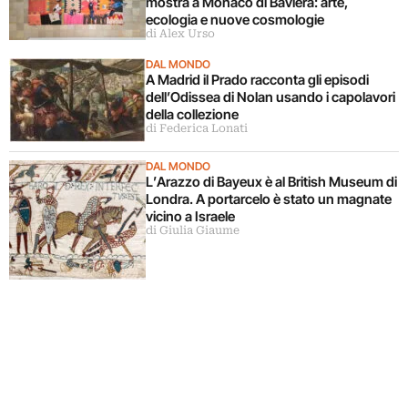
mostra a Monaco di Baviera: arte,
ecologia e nuove cosmologie
di Alex Urso
DAL MONDO
A Madrid il Prado racconta gli episodi
dell’Odissea di Nolan usando i capolavori
della collezione
di Federica Lonati
DAL MONDO
L’Arazzo di Bayeux è al British Museum di
Londra. A portarcelo è stato un magnate
vicino a Israele
di Giulia Giaume