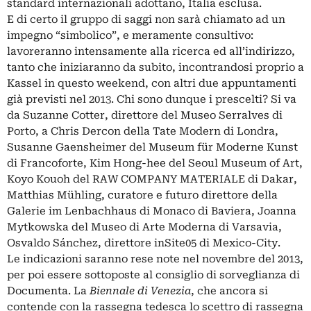
standard internazionali adottano, Italia esclusa.
E di certo il gruppo di saggi non sarà chiamato ad un
impegno “simbolico”, e meramente consultivo:
lavoreranno intensamente alla ricerca ed all’indirizzo,
tanto che iniziaranno da subito, incontrandosi proprio a
Kassel in questo weekend, con altri due appuntamenti
già previsti nel 2013. Chi sono dunque i prescelti? Si va
da Suzanne Cotter, direttore del Museo Serralves di
Porto, a Chris Dercon della Tate Modern di Londra,
Susanne Gaensheimer del Museum für Moderne Kunst
di Francoforte, Kim Hong-hee del Seoul Museum of Art,
Koyo Kouoh del RAW COMPANY MATERIALE di Dakar,
Matthias Mühling, curatore e futuro direttore della
Galerie im Lenbachhaus di Monaco di Baviera, Joanna
Mytkowska del Museo di Arte Moderna di Varsavia,
Osvaldo Sánchez, direttore inSite05 di Mexico-City.
Le indicazioni saranno rese note nel novembre del 2013,
per poi essere sottoposte al consiglio di sorveglianza di
Documenta. La
Biennale di Venezia
, che ancora si
contende con la rassegna tedesca lo scettro di rassegna