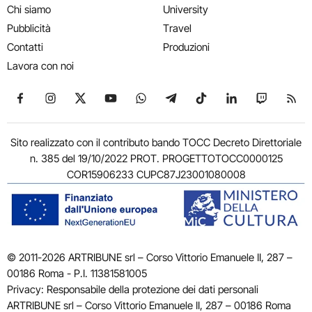
Chi siamo
University
Pubblicità
Travel
Contatti
Produzioni
Lavora con noi
Seguici su Facebook
Seguici su Instagram
Seguici su X
Seguici su YouTube
Seguici su WhatsApp
Seguici su Telegram
Seguici su TikTok
Seguici su Link
Seguici su
Segui
Sito realizzato con il contributo bando TOCC Decreto Direttoriale
n. 385 del 19/10/2022 PROT. PROGETTOTOCC0000125
COR15906233 CUPC87J23001080008
© 2011-2026 ARTRIBUNE srl – Corso Vittorio Emanuele II, 287 –
00186 Roma - P.I. 11381581005
Privacy: Responsabile della protezione dei dati personali
ARTRIBUNE srl – Corso Vittorio Emanuele II, 287 – 00186 Roma