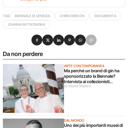
TAG
BIENNALE DI VENEZIA
CHRIS DERCON
DOCUMENTA
JOANNA MYTKOWSKA
Condividi su Facebook
Condividi su X
Condividi su LinkedIn
Condividi su Pinterest
Condividi su WhatsApp
Condividi su Email
Da non perdere
ARTE CONTEMPORANEA
Ma perché un brand di gin ha
sponsorizzato la Biennale?
Intervista ai collezionisti
di Santa Nastro
fondatori di Quattro Gatti
DAL MONDO
Uno dei più importanti musei di