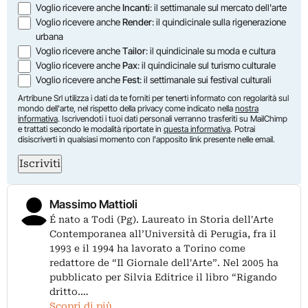
Voglio ricevere anche
Incanti
: il settimanale sul mercato dell'arte
Voglio ricevere anche
Render
: il quindicinale sulla rigenerazione
urbana
Voglio ricevere anche
Tailor
: il quindicinale su moda e cultura
Voglio ricevere anche
Pax
: il quindicinale sul turismo culturale
Voglio ricevere anche
Fest
: il settimanale sui festival culturali
Artribune Srl utilizza i dati da te forniti per tenerti informato con regolarità sul
mondo dell'arte, nel rispetto della privacy come indicato nella
nostra
informativa
. Iscrivendoti i tuoi dati personali verranno trasferiti su MailChimp
e trattati secondo le modalità riportate in
questa informativa
. Potrai
disiscriverti in qualsiasi momento con l'apposito link presente nelle email.
Iscriviti
Massimo Mattioli
É nato a Todi (Pg). Laureato in Storia dell'Arte
Contemporanea all’Università di Perugia, fra il
1993 e il 1994 ha lavorato a Torino come
redattore de “Il Giornale dell'Arte”. Nel 2005 ha
pubblicato per Silvia Editrice il libro “Rigando
dritto.…
Scopri di più