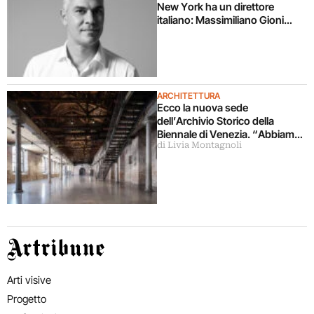
New York ha un direttore
italiano: Massimiliano Gioni
promosso al New Museum
ARCHITETTURA
Ecco la nuova sede
dell’Archivio Storico della
Biennale di Venezia. “Abbiamo
di Livia Montagnoli
l’Archivio delle Arti
Contemporanee più vasto al
mondo”
Artribune
Arti visive
Progetto