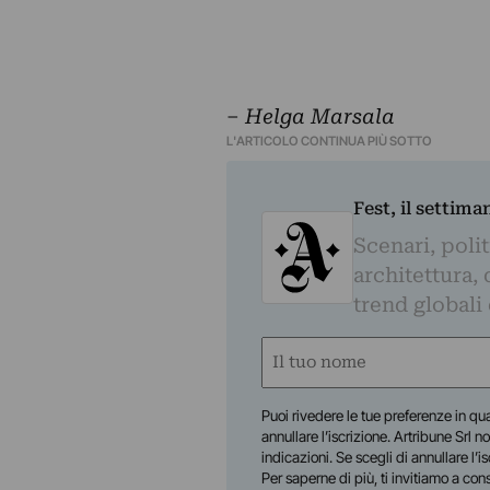
–
Helga Marsala
L'ARTICOLO CONTINUA PIÙ SOTTO
Fest, il settima
Scenari, polit
architettura, 
trend globali
Nome
(Required)
First
Puoi rivedere le tue preferenze in qua
annullare l’iscrizione. Artribune Srl no
indicazioni. Se scegli di annullare l’i
Per saperne di più, ti invitiamo a con