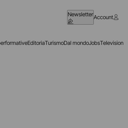
Newsletter
Account
performative
Editoria
Turismo
Dal mondo
Jobs
Television