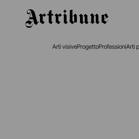
Artribune
Arti visive
Progetto
Professioni
Arti 