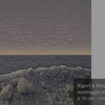
Bigert & Ber
montaggio su
x 70 cm - co