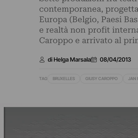
contemporanea, progettate
Europa (Belgio, Paesi Bas
e realtà non profit inter
Caroppo e arrivato al pr
di Helga Marsala
08/04/2013
TAG
BRUXELLES
GIUSY CAROPPO
JAN 