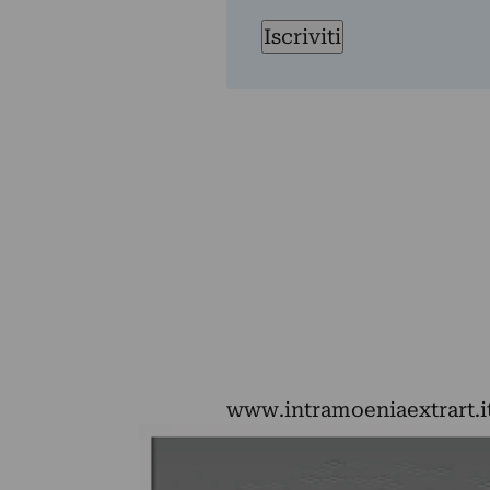
Iscriviti
www.intramoeniaextrart.i