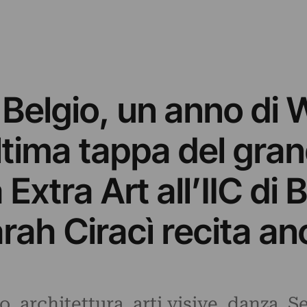
l Belgio, un anno d
ltima tappa del gra
Extra Art all’IIC di 
arah Ciracì recita a
, architettura, arti visive, danza. Se