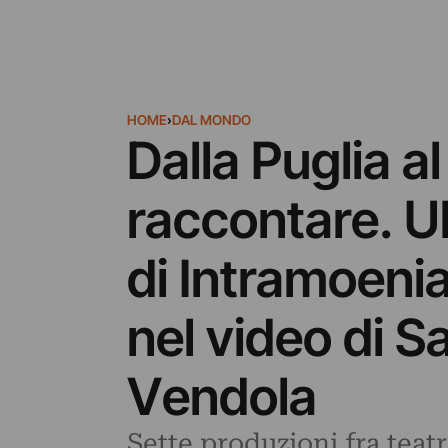
HOME
›
DAL MONDO
Dalla Puglia a
raccontare. U
di Intramoenia 
nel video di S
Vendola
Sette produzioni fra teatro