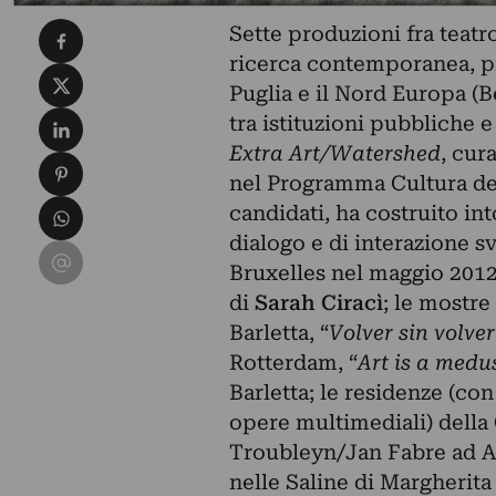
Condividi su Facebook
Sette produzioni fra teatro,
ricerca contemporanea, pr
Condividi su X
Puglia e il Nord Europa (B
Condividi su LinkedIn
tra istituzioni pubbliche e
Extra
Art/Watershed
, cur
Condividi su Pinterest
nel Programma Cultura de
Condividi su WhatsApp
candidati, ha costruito in
dialogo e di interazione s
Condividi su Email
Bruxelles nel maggio 2012,
di
Sarah Ciracì
; le mostre 
Barletta, “
Volver sin volver
Rotterdam, “
Art is a medu
Barletta; le residenze (co
opere multimediali) della
Troubleyn/Jan Fabre ad A
nelle Saline di Margherita