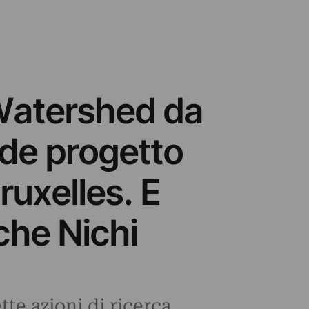
i Watershed da
nde progetto
Bruxelles. E
nche Nichi
tte azioni di ricerca