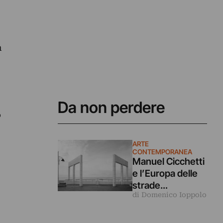
a
Da non perdere
o
ARTE
CONTEMPORANEA
Manuel Cicchetti
e l’Europa delle
strade
di Domenico Ioppolo
secondarie in
mostra Bruxelles