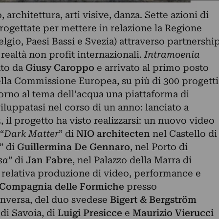
 architettura, arti visive, danza. Sette azioni di
ogettate per mettere in relazione la Regione
elgio, Paesi Bassi e Svezia) attraverso partnershi
 realtà non profit internazionali.
Intramoenia
ato da
Giusy Caroppo
e arrivato al primo posto
lla Commissione Europea, su più di 300 progetti
torno al tema dell’acqua una piattaforma di
viluppatasi nel corso di un anno: lanciato a
 il progetto ha visto realizzarsi: un nuovo video
“
Dark Matter
” di
NIO architecten
nel Castello di
” di
Guillermina De Gennaro
, nel Porto di
sa
” di
Jan
Fabre
, nel Palazzo della Marra di
n relativa produzione di video, performance e
Compagnia
delle Formiche
presso
nversa, del duo svedese
Bigert
& Bergström
 di Savoia, di
Luigi Presicce
e
Maurizio Vierucci