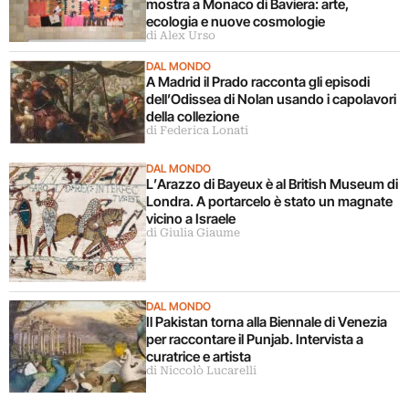
mostra a Monaco di Baviera: arte,
ecologia e nuove cosmologie
di Alex Urso
DAL MONDO
A Madrid il Prado racconta gli episodi
dell’Odissea di Nolan usando i capolavori
della collezione
di Federica Lonati
DAL MONDO
L’Arazzo di Bayeux è al British Museum di
Londra. A portarcelo è stato un magnate
vicino a Israele
di Giulia Giaume
DAL MONDO
Il Pakistan torna alla Biennale di Venezia
per raccontare il Punjab. Intervista a
curatrice e artista
di Niccolò Lucarelli