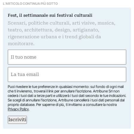
L'ARTICOLO CONTINUA PIÙ SOTTO
Fest, il settimanale sui festival culturali
Scenari, politiche culturali, arti visive, musica,
teatro, architettura, design, artigianato,
rigenerazione urbana e i trend globali da
monitorare.
Nome
(Obbligatorio)
Nome
Email
(Obbligatorio)
Puoi rivedere le tue preferenze in qualsiasi momento: sul fondo di ogni mail
che ti invieremo, troverai il link per annullare l’iscrizione. Artribune Srl non
cederà i tuoi dati a terze parti e utilizzerà i tuoi dati secondo le tue indicazioni.
Se scegli di annullare l’iscrizione, Artribune cancellerà i tuoi dati personali dal
proprio database. Per saperne di più, ti invitiamo a consultare la nostra
Privacy Policy
.
Iscriviti