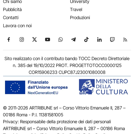
Chi siamo
University
Pubblicità
Travel
Contatti
Produzioni
Lavora con noi
Seguici su Facebook
Seguici su Instagram
Seguici su X
Seguici su YouTube
Seguici su WhatsApp
Seguici su Telegram
Seguici su TikTok
Seguici su Link
Seguici su
Segui
Sito realizzato con il contributo bando TOCC Decreto Direttoriale
n. 385 del 19/10/2022 PROT. PROGETTOTOCC0000125
COR15906233 CUPC87J23001080008
© 2011-2026 ARTRIBUNE srl – Corso Vittorio Emanuele II, 287 –
00186 Roma - P.I. 11381581005
Privacy: Responsabile della protezione dei dati personali
ARTRIBUNE srl – Corso Vittorio Emanuele II, 287 – 00186 Roma