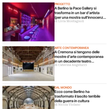
PROGETTO
A Berlino la Pace Gallery si
trasforma in un bar d’artista
(per una mostra sull’innocenza
di Livia Montagnoli
perduta)
ARTE CONTEMPORANEA
A Cremona si tengono delle
mostre d’arte contemporanea
in un decadente teatro
di Caterina Angelucci
parrocchiale chiuso da 40 anni
DAL MONDO
Ecco come Berlino ha
trasformato il lascito terribile
della guerra in cultura
di Nicola Violano