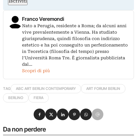
Iscriviti
Franco Veremondi
Nato a Perugia, residente a Roma; da alcuni anni
vive prevalentemente a Vienna. Ha studiato
giurisprudenza, quindi filosofia con indirizzo
estetico e ha poi conseguito un perfezionamento
in Teoretica (filosofia del tempo) presso
l’Università Roma Tre. È giornalista pubblicista
dal…
Scopri di più
TAG
ABC ART BERLIN CONTEMPORARY
ART FORUM BERLIN
BERLINO
FIERA
Condividi su Facebook
Condividi su X
Condividi su LinkedIn
Condividi su Pinterest
Condividi su WhatsApp
Condividi su Email
Da non perdere