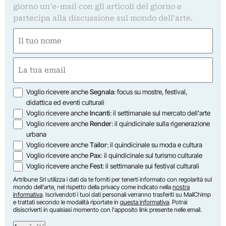
giorno un'e-mail con gli articoli del giorno e
partecipa alla discussione sul mondo dell'arte.
Nome
(Obbligatorio)
Nome
Email
(Obbligatorio)
Opzioni
Voglio ricevere anche
Segnala
: focus su mostre, festival,
didattica ed eventi culturali
Voglio ricevere anche
Incanti
: il settimanale sul mercato dell'arte
Voglio ricevere anche
Render
: il quindicinale sulla rigenerazione
urbana
Voglio ricevere anche
Tailor
: il quindicinale su moda e cultura
Voglio ricevere anche
Pax
: il quindicinale sul turismo culturale
Voglio ricevere anche
Fest
: il settimanale sui festival culturali
Artribune Srl utilizza i dati da te forniti per tenerti informato con regolarità sul
mondo dell'arte, nel rispetto della privacy come indicato nella
nostra
informativa
. Iscrivendoti i tuoi dati personali verranno trasferiti su MailChimp
e trattati secondo le modalità riportate in
questa informativa
. Potrai
disiscriverti in qualsiasi momento con l'apposito link presente nelle email.