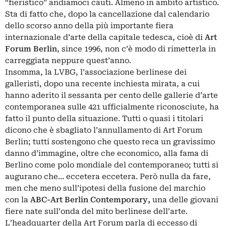
“fieristico” andiamoci cauti. Almeno in ambito artistico.
Sta di fatto che, dopo la cancellazione dal calendario
dello scorso anno della più importante fiera
internazionale d’arte della capitale tedesca, cioè di
Art
Forum Berlin
, since 1996, non c’è modo di rimetterla in
carreggiata neppure quest’anno.
Insomma, la LVBG, l’associazione berlinese dei
galleristi, dopo una recente inchiesta mirata, a cui
hanno aderito il sessanta per cento delle gallerie d’arte
contemporanea sulle 421 ufficialmente riconosciute, ha
fatto il punto della situazione. Tutti o quasi i titolari
dicono che è sbagliato l’annullamento di Art Forum
Berlin; tutti sostengono che questo reca un gravissimo
danno d’immagine, oltre che economico, alla fama di
Berlino come polo mondiale del contemporaneo; tutti si
augurano che… eccetera eccetera. Però nulla da fare,
men che meno sull’ipotesi della fusione del marchio
con la
ABC-Art Berlin Contemporary,
una delle giovani
fiere nate sull’onda del mito berlinese dell’arte.
L’headquarter della Art Forum parla di eccesso di