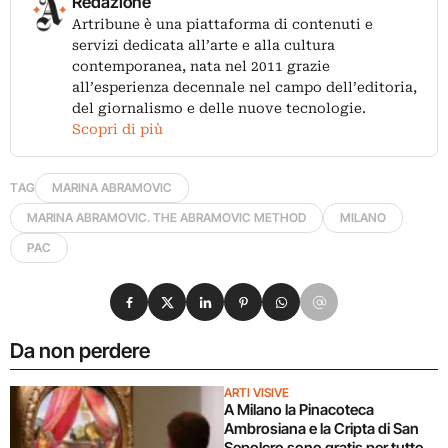
Redazione
Artribune è una piattaforma di contenuti e
servizi dedicata all’arte e alla cultura
contemporanea, nata nel 2011 grazie
all’esperienza decennale nel campo dell’editoria,
del giornalismo e delle nuove tecnologie.
Scopri di più
TAG
MARINA ABRAMOVIC
MARINA ABRAMOVIC. THE ABRAMOVIC METHOD
MILANO
PAC
Condividi su Facebook
Condividi su X
Condividi su LinkedIn
Condividi su Pinterest
Condividi su WhatsApp
Condividi su Email
Da non perdere
ARTI VISIVE
A Milano la Pinacoteca
Ambrosiana e la Cripta di San
Sepolcro sono gratis per tutto