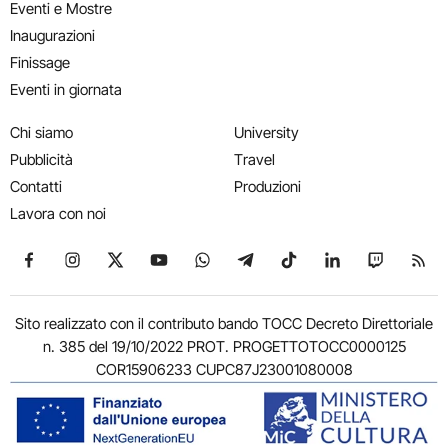
Eventi e Mostre
Inaugurazioni
Finissage
Eventi in giornata
Chi siamo
University
Pubblicità
Travel
Contatti
Produzioni
Lavora con noi
Seguici su Facebook
Seguici su Instagram
Seguici su X
Seguici su YouTube
Seguici su WhatsApp
Seguici su Telegram
Seguici su TikTok
Seguici su Link
Seguici su
Segui
Sito realizzato con il contributo bando TOCC Decreto Direttoriale
n. 385 del 19/10/2022 PROT. PROGETTOTOCC0000125
COR15906233 CUPC87J23001080008