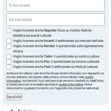
Nome
(Required)
First
Email
(Required)
Opzioni
Voglio ricevere anche
Segnala
: focus su mostre, festival,
didattica ed eventi culturali
Voglio ricevere anche
Incanti
: il settimanale sul mercato dell'arte
Voglio ricevere anche
Render
: il quindicinale sulla rigenerazione
urbana
Voglio ricevere anche
Tailor
: il quindicinale su moda e cultura
Voglio ricevere anche
Pax
: il quindicinale sul turismo culturale
Voglio ricevere anche
Fest
: il settimanale sui festival culturali
Artribune Srl utilizza i dati da te forniti per tenerti informato con regolarità sul
mondo dell'arte, nel rispetto della privacy come indicato nella
nostra
informativa
. Iscrivendoti i tuoi dati personali verranno trasferiti su MailChimp
e trattati secondo le modalità riportate in
questa informativa
. Potrai
disiscriverti in qualsiasi momento con l'apposito link presente nelle email.
Iscriviti