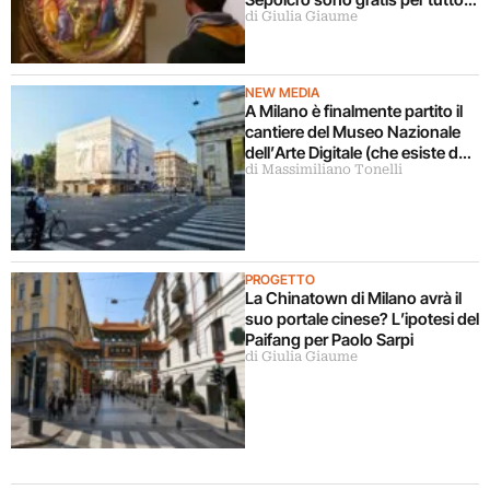
di Giulia Giaume
agosto (ma solo per milanesi)
NEW MEDIA
A Milano è finalmente partito il
cantiere del Museo Nazionale
dell’Arte Digitale (che esiste da
di Massimiliano Tonelli
5 anni ma ancora non c’è)
PROGETTO
La Chinatown di Milano avrà il
suo portale cinese? L’ipotesi del
Paifang per Paolo Sarpi
di Giulia Giaume