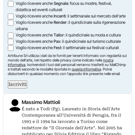
Opzioni
Voglio ricevere anche
Segnala
: focus su mostre, festival,
didattica ed eventi culturali
Voglio ricevere anche
Incanti
: il settimanale sul mercato dell'arte
Voglio ricevere anche
Render
: il quindicinale sulla rigenerazione
urbana
Voglio ricevere anche
Tailor
: il quindicinale su moda e cultura
Voglio ricevere anche
Pax
: il quindicinale sul turismo culturale
Voglio ricevere anche
Fest
: il settimanale sui festival culturali
Artribune Srl utilizza i dati da te forniti per tenerti informato con regolarità sul
mondo dell'arte, nel rispetto della privacy come indicato nella
nostra
informativa
. Iscrivendoti i tuoi dati personali verranno trasferiti su MailChimp
e trattati secondo le modalità riportate in
questa informativa
. Potrai
disiscriverti in qualsiasi momento con l'apposito link presente nelle email.
Iscriviti
Massimo Mattioli
É nato a Todi (Pg). Laureato in Storia dell'Arte
Contemporanea all’Università di Perugia, fra il
1993 e il 1994 ha lavorato a Torino come
redattore de “Il Giornale dell'Arte”. Nel 2005 ha
pubblicato per Silvia Editrice il libro “Rigando