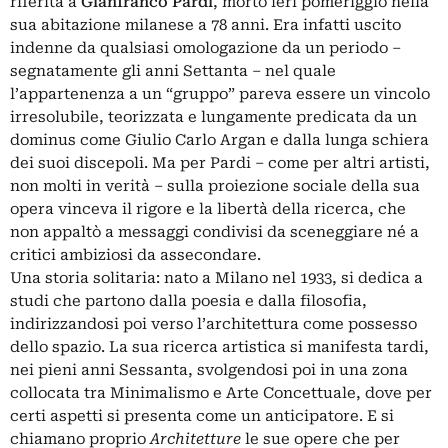
riferita a
Gianfranco Pardi
, morto ieri pomeriggio nella
sua abitazione milanese a 78 anni. Era infatti uscito
indenne da qualsiasi omologazione da un periodo –
segnatamente gli anni Settanta – nel quale
l’appartenenza a un “gruppo” pareva essere un vincolo
irresolubile, teorizzata e lungamente predicata da un
dominus come Giulio Carlo Argan e dalla lunga schiera
dei suoi discepoli. Ma per Pardi – come per altri artisti,
non molti in verità – sulla proiezione sociale della sua
opera vinceva il rigore e la libertà della ricerca, che
non appaltò a messaggi condivisi da sceneggiare né a
critici ambiziosi da assecondare.
Una storia solitaria: nato a Milano nel 1933, si dedica a
studi che partono dalla poesia e dalla filosofia,
indirizzandosi poi verso l’architettura come possesso
dello spazio. La sua ricerca artistica si manifesta tardi,
nei pieni anni Sessanta, svolgendosi poi in una zona
collocata tra Minimalismo e Arte Concettuale, dove per
certi aspetti si presenta come un anticipatore. E si
chiamano proprio
Architetture
le sue opere che per