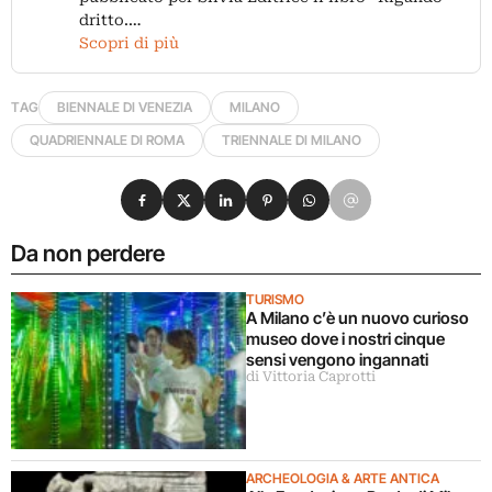
dritto.…
Scopri di più
TAG
BIENNALE DI VENEZIA
MILANO
QUADRIENNALE DI ROMA
TRIENNALE DI MILANO
Condividi su Facebook
Condividi su X
Condividi su LinkedIn
Condividi su Pinterest
Condividi su WhatsApp
Condividi su Email
Da non perdere
TURISMO
A Milano c’è un nuovo curioso
museo dove i nostri cinque
sensi vengono ingannati
di Vittoria Caprotti
ARCHEOLOGIA & ARTE ANTICA