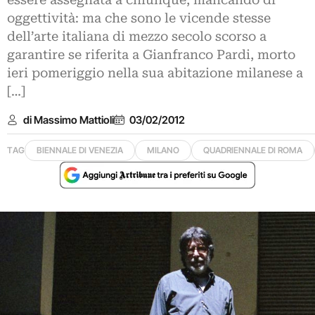
essere assegnata a chiunque, mancando di
oggettività: ma che sono le vicende stesse
dell’arte italiana di mezzo secolo scorso a
garantire se riferita a Gianfranco Pardi, morto
ieri pomeriggio nella sua abitazione milanese a
[…]
di Massimo Mattioli
03/02/2012
TAG
BIENNALE DI VENEZIA
MILANO
QUADRIENNALE DI ROMA