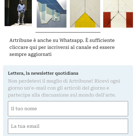
Artribune è anche su Whatsapp. È sufficiente
cliccare qui
per iscriversi al canale ed essere
sempre aggiornati
Lettera, la newsletter quotidiana
Non perdetevi il meglio di Artribune! Ricevi ogni
giorno un'e-mail con gli articoli del giorno e
partecipa alla discussione sul mondo dell'arte.
Nome
(Obbligatorio)
Nome
Email
(Obbligatorio)