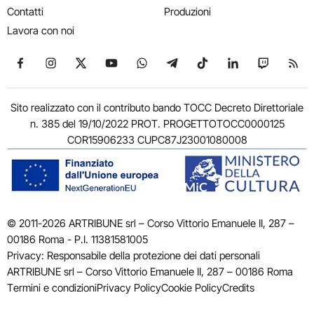
Contatti
Produzioni
Lavora con noi
Seguici su Facebook
Seguici su Instagram
Seguici su X
Seguici su YouTube
Seguici su WhatsApp
Seguici su Telegram
Seguici su TikTok
Seguici su Link
Seguici su
Segui
Sito realizzato con il contributo bando TOCC Decreto Direttoriale
n. 385 del 19/10/2022 PROT. PROGETTOTOCC0000125
COR15906233 CUPC87J23001080008
© 2011-2026 ARTRIBUNE srl – Corso Vittorio Emanuele II, 287 –
00186 Roma - P.I. 11381581005
Privacy: Responsabile della protezione dei dati personali
ARTRIBUNE srl – Corso Vittorio Emanuele II, 287 – 00186 Roma
Termini e condizioni
Privacy Policy
Cookie Policy
Credits