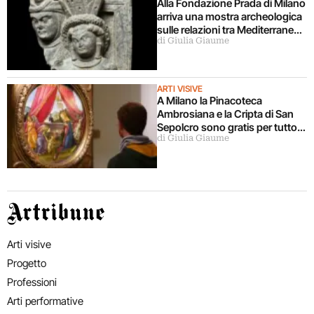
Alla Fondazione Prada di Milano
arriva una mostra archeologica
sulle relazioni tra Mediterraneo
di Giulia Giaume
e Asia
ARTI VISIVE
A Milano la Pinacoteca
Ambrosiana e la Cripta di San
Sepolcro sono gratis per tutto
di Giulia Giaume
agosto (ma solo per milanesi)
Artribune
Arti visive
Progetto
Professioni
Arti performative