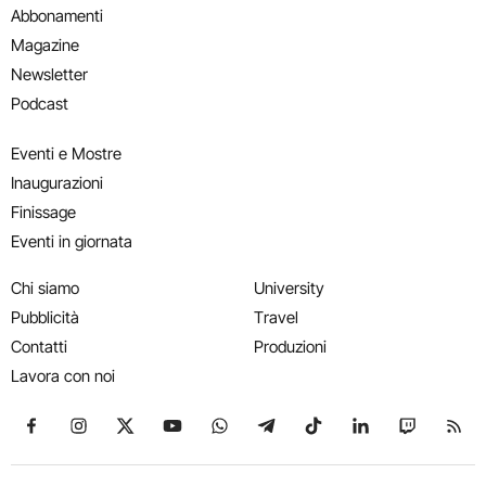
Abbonamenti
Magazine
Newsletter
Podcast
Eventi e Mostre
Inaugurazioni
Finissage
Eventi in giornata
Chi siamo
University
Pubblicità
Travel
Contatti
Produzioni
Lavora con noi
Seguici su Facebook
Seguici su Instagram
Seguici su X
Seguici su YouTube
Seguici su WhatsApp
Seguici su Telegram
Seguici su TikTok
Seguici su Link
Seguici su
Segui