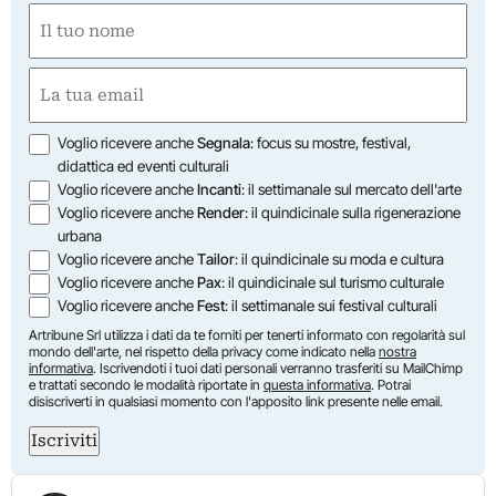
Nome
(Required)
First
Email
(Required)
Opzioni
Voglio ricevere anche
Segnala
: focus su mostre, festival,
didattica ed eventi culturali
Voglio ricevere anche
Incanti
: il settimanale sul mercato dell'arte
Voglio ricevere anche
Render
: il quindicinale sulla rigenerazione
urbana
Voglio ricevere anche
Tailor
: il quindicinale su moda e cultura
Voglio ricevere anche
Pax
: il quindicinale sul turismo culturale
Voglio ricevere anche
Fest
: il settimanale sui festival culturali
Artribune Srl utilizza i dati da te forniti per tenerti informato con regolarità sul
mondo dell'arte, nel rispetto della privacy come indicato nella
nostra
informativa
. Iscrivendoti i tuoi dati personali verranno trasferiti su MailChimp
e trattati secondo le modalità riportate in
questa informativa
. Potrai
disiscriverti in qualsiasi momento con l'apposito link presente nelle email.
Iscriviti