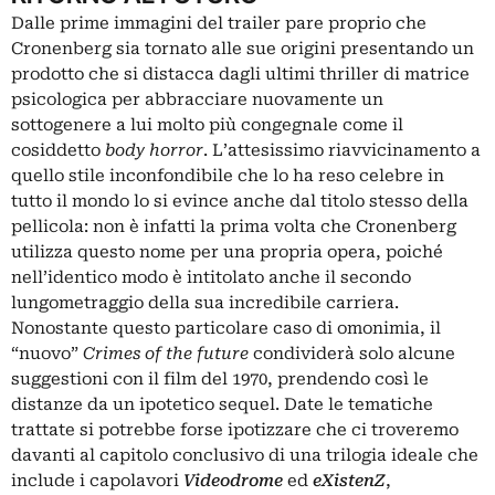
Dalle prime immagini del trailer pare proprio che
Cronenberg sia tornato alle sue origini presentando un
prodotto che si distacca dagli ultimi thriller di matrice
psicologica per abbracciare nuovamente un
sottogenere a lui molto più congegnale come il
cosiddetto
body horror
. L’attesissimo riavvicinamento a
quello stile inconfondibile che lo ha reso celebre in
tutto il mondo lo si evince anche dal titolo stesso della
pellicola: non è infatti la prima volta che Cronenberg
utilizza questo nome per una propria opera, poiché
nell’identico modo è intitolato anche il secondo
lungometraggio della sua incredibile carriera.
Nonostante questo particolare caso di omonimia, il
“nuovo”
Crimes of the future
condividerà solo alcune
suggestioni con il film del 1970, prendendo così le
distanze da un ipotetico sequel. Date le tematiche
trattate si potrebbe forse ipotizzare che ci troveremo
davanti al capitolo conclusivo di una trilogia ideale che
include i capolavori
Videodrome
ed
eXistenZ
,