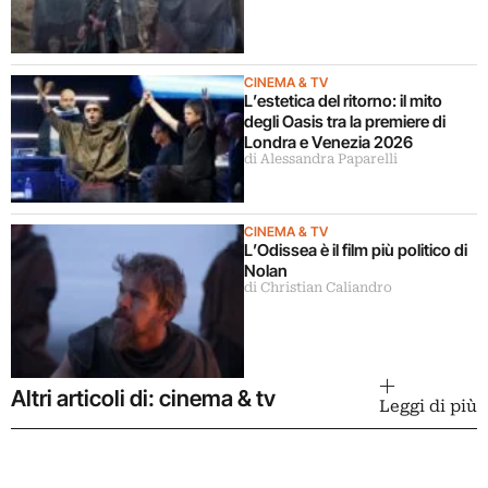
CINEMA & TV
L’estetica del ritorno: il mito
degli Oasis tra la premiere di
Londra e Venezia 2026
di Alessandra Paparelli
CINEMA & TV
L’Odissea è il film più politico di
Nolan
di Christian Caliandro
Altri articoli di: cinema & tv
Leggi di più