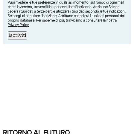
Puoi rivedere le tue preferenze in qualsiasi momento: sul fondo di ogni mail
che ti invieremo, troverai il link per annullare l’iscrizione. Artribune Srl non
cederà i tuoi dati a terze parti e utilizzerà i tuoi dati secondo le tue indicazioni.
Se scegli di annullare l’iscrizione, Artribune cancellerà i tuoi dati personali dal
proprio database. Per saperne di più, ti invitiamo a consultare la nostra
Privacy Policy
.
Iscriviti
RITORNO AL FUTURO