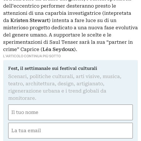
dell’eccentrico performer desteranno presto le
attenzioni di una caparbia investigatrice (intepretata
da
Kristen Stewart
) intenta a fare luce su di un
misterioso progetto dedicato a una nuova fase evolutiva
del genere umano. A supportare le scelte e le
sperimentazioni di Saul Tenser sarà la sua “partner in
crime” Caprice (
Léa Seydoux
).
L'ARTICOLO CONTINUA PIÙ SOTTO
Fest, il settimanale sui festival culturali
Scenari, politiche culturali, arti visive, musica,
teatro, architettura, design, artigianato,
rigenerazione urbana e i trend globali da
monitorare.
Nome
(Required)
First
Email
(Required)