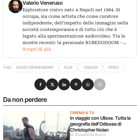
Valerio Veneruso
Esploratore visivo nato a Napoli nel 1984. Si
occupa, sia come artista che come curatore
indipendente, dell’impatto delle immagini nella
società contemporanea e di tutto ciò che è
legato alla sperimentazione audiovideo. Tra le
mostre recenti: la personale RUBEDODOOM –…
Scopri di più
TAG
DAVID CRONENBERG
FILM
TRAILER
VIDEO
Condividi su Facebook
Condividi su X
Condividi su LinkedIn
Condividi su Pinterest
Condividi su WhatsApp
Condividi su Email
Da non perdere
CINEMA & TV
In viaggio con Ulisse. Tutta la
geografia dell’Odissea di
Christopher Nolan
di Annabella Bucci