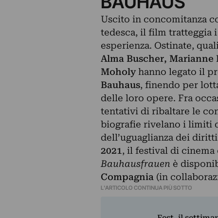
BAUHAUS
Uscito in concomitanza co
tedesca, il film tratteggia 
esperienza. Ostinate, quali
Alma Buscher, Marianne B
Moholy
hanno legato il pr
Bauhaus
, finendo per lot
delle loro opere. Fra occ
tentativi di ribaltare le co
biografie rivelano i limiti 
dell’uguaglianza dei dirit
2021
, il festival di cine
Bauhausfrauen
è disponib
Compagnia
(in collabora
L'ARTICOLO CONTINUA PIÙ SOTTO
Fest, il settima