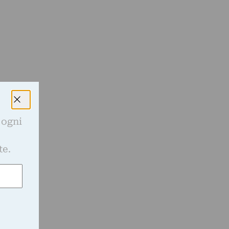
o
 ogni
e
te.