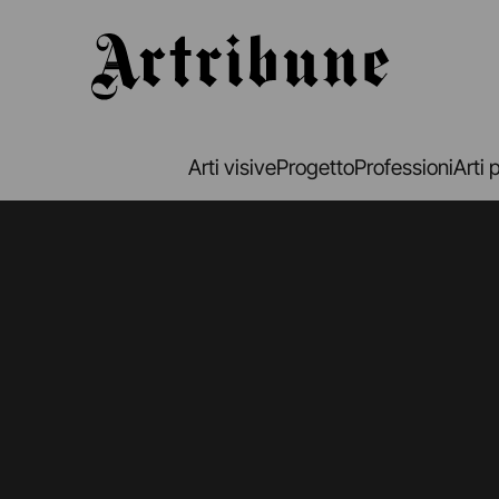
Artribune
Arti visive
Progetto
Professioni
Arti 