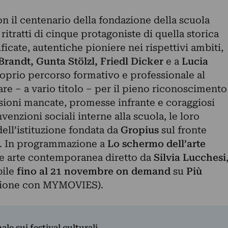
n il centenario della fondazione della scuola
i ritratti di cinque protagoniste di quella storica
ficate, autentiche pioniere nei rispettivi ambiti,
randt, Gunta Stölzl, Friedl Dicker
e a
Lucia
oprio percorso formativo e professionale al
tare – a vario titolo – per il pieno riconoscimento
asioni mancate, promesse infrante e coraggiosi
nvenzioni sociali interne alla scuola, le loro
dell’istituzione fondata da
Gropius
sul fronte
ti. In programmazione a
Lo schermo dell’arte
ma e arte contemporanea diretto da
Silvia Lucchesi
ile
fino al 21 novembre on demand
su
Più
zione con MYMOVIES).
nale sui festival culturali