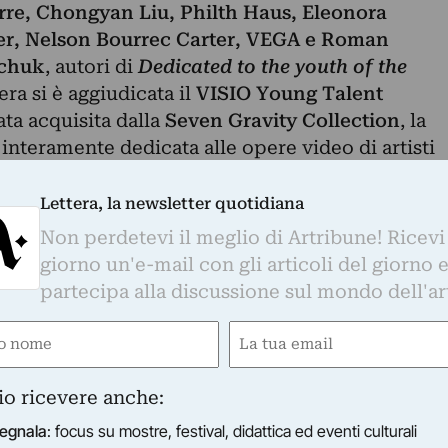
re, Chongyan Liu, Philth Haus, Eleonora
er, Nelson Bourrec Carter, VEGA e Roman
hchuk
, autori di
Dedicated to the youth of the
ra si è aggiudicata il
VISIO Young Talent
ata acquisita dalla
Seven Gravity Collection
, la
 interamente dedicata alle opere video di artisti
fondamente colpiti per i suoi ricordi evocativi di
ideri, illusioni, uniti alla crudezza del risveglio
Lettera, la newsletter quotidiana
a ballo, e per il suo ritratto metaforico del mond
Non perdetevi il meglio di Artribune! Ricevi
l suo tunnel”
, hanno affermato i giurati nella
giorno un'e-mail con gli articoli del giorno 
imento.
partecipa alla discussione sul mondo dell'ar
e
Email
gatorio)
(Obbligatorio)
io ricevere anche:
CINEMA LA COMPAGNIA
egnala
: focus su mostre, festival, didattica ed eventi culturali
Lo Schermo dell'Arte 2021