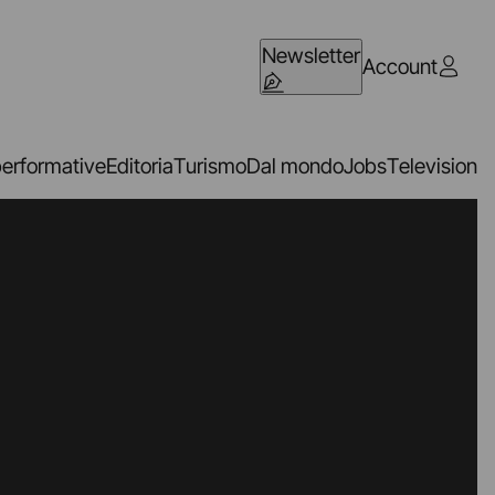
Newsletter
Account
performative
Editoria
Turismo
Dal mondo
Jobs
Television