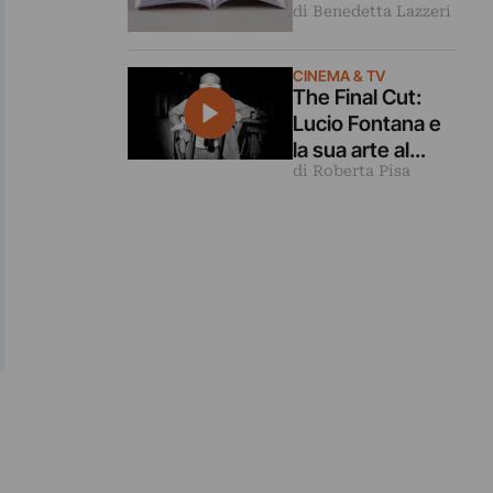
di Benedetta Lazzeri
del Novecento
nei loro
“paesaggi
CINEMA & TV
nativi”? Lo svela
The Final Cut:
un libro
Lucio Fontana e
la sua arte al
di Roberta Pisa
cinema