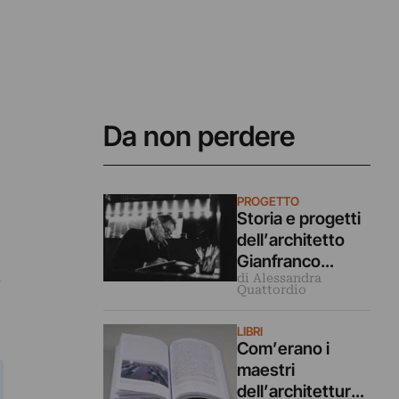
Da non perdere
PROGETTO
Storia e progetti
dell’architetto
Gianfranco
,
di Alessandra
Frattini a 100 anni
Quattordio
dalla sua nascita
LIBRI
Com’erano i
maestri
dell’architettura