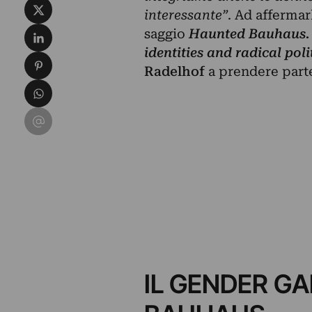
Condividi su X
interessante”
. Ad affermarl
Condividi su LinkedIn
saggio
Haunted Bauhaus. Oc
identities and radical poli
Condividi su Pinterest
Radelhof
a prendere part
Condividi su WhatsApp
Condividi su Email
IL GENDER GA