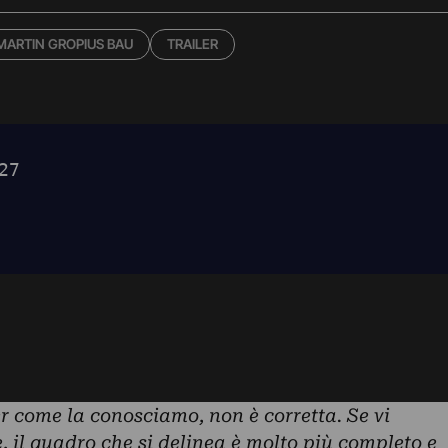
MARTIN GROPIUS BAU
TRAILER
r come la conosciamo, non è corretta. Se vi
 il quadro che si delinea è molto più completo e