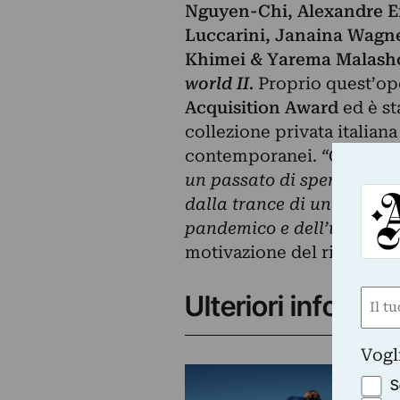
Nguyen-Chi, Alexandre Er
Luccarini, Janaina Wagn
Khimei & Yarema Malas
world II.
Proprio quest’ope
Acquisition Award
ed è st
collezione privata italiana
contemporanei.
“Ci ha pro
un passato di speranze, des
dalla trance di una pista d
pandemico e dell’uscita da
motivazione del riconosc
Nom
Ulteriori info
(Obbli
Nome
Vogl
S