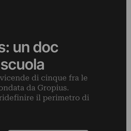
s: un doc
a scuola
vicende di cinque fra le
fondata da Gropius.
idefinire il perimetro di