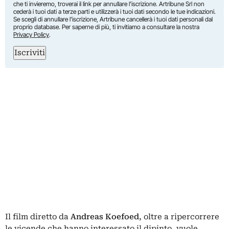
che ti invieremo, troverai il link per annullare l’iscrizione. Artribune Srl non
cederà i tuoi dati a terze parti e utilizzerà i tuoi dati secondo le tue indicazioni.
Se scegli di annullare l’iscrizione, Artribune cancellerà i tuoi dati personali dal
proprio database. Per saperne di più, ti invitiamo a consultare la nostra
Privacy Policy
.
Iscriviti
Il film diretto da
Andreas Koefoed
, oltre a ripercorrere
le vicende che hanno interessato il dipinto, vuole