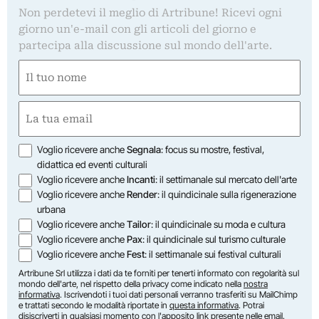
Non perdetevi il meglio di Artribune! Ricevi ogni
giorno un'e-mail con gli articoli del giorno e
partecipa alla discussione sul mondo dell'arte.
Nome
(Obbligatorio)
Nome
Email
(Obbligatorio)
Opzioni
Voglio ricevere anche
Segnala
: focus su mostre, festival,
didattica ed eventi culturali
Voglio ricevere anche
Incanti
: il settimanale sul mercato dell'arte
Voglio ricevere anche
Render
: il quindicinale sulla rigenerazione
urbana
Voglio ricevere anche
Tailor
: il quindicinale su moda e cultura
Voglio ricevere anche
Pax
: il quindicinale sul turismo culturale
Voglio ricevere anche
Fest
: il settimanale sui festival culturali
Artribune Srl utilizza i dati da te forniti per tenerti informato con regolarità sul
mondo dell'arte, nel rispetto della privacy come indicato nella
nostra
informativa
. Iscrivendoti i tuoi dati personali verranno trasferiti su MailChimp
e trattati secondo le modalità riportate in
questa informativa
. Potrai
disiscriverti in qualsiasi momento con l'apposito link presente nelle email.