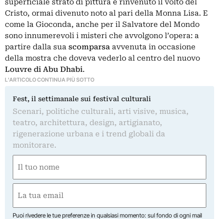
superficiale strato di pittura e rinvenuto il volto del
Cristo, ormai divenuto noto al pari della Monna Lisa. E
come la Gioconda, anche per il Salvatore del Mondo
sono innumerevoli i misteri che avvolgono l’opera: a
partire dalla sua
scomparsa
avvenuta in occasione
della mostra che doveva vederlo al centro del nuovo
Louvre di Abu Dhabi
.
L'ARTICOLO CONTINUA PIÙ SOTTO
Fest, il settimanale sui festival culturali
Scenari, politiche culturali, arti visive, musica,
teatro, architettura, design, artigianato,
rigenerazione urbana e i trend globali da
monitorare.
Nome
(Obbligatorio)
Nome
Email
(Obbligatorio)
Puoi rivedere le tue preferenze in qualsiasi momento: sul fondo di ogni mail