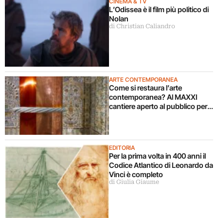
CINEMA & TV
L’Odissea è il film più politico di
Nolan
di Christian Caliandro
ARTE CONTEMPORANEA
Come si restaura l’arte
contemporanea? Al MAXXI
cantiere aperto al pubblico per
l’installazione di Remo Salvadori
EDITORIA
Per la prima volta in 400 anni il
Codice Atlantico di Leonardo da
Vinci è completo
di Giulia Giaume