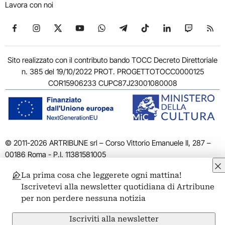
Lavora con noi
Seguici su Facebook
Seguici su Instagram
Seguici su X
Seguici su YouTube
Seguici su WhatsApp
Seguici su Telegram
Seguici su TikTok
Seguici su Link
Seguici su
Segui
Sito realizzato con il contributo bando TOCC Decreto Direttoriale
n. 385 del 19/10/2022 PROT. PROGETTOTOCC0000125
COR15906233 CUPC87J23001080008
© 2011-2026 ARTRIBUNE srl – Corso Vittorio Emanuele II, 287 –
00186 Roma - P.I. 11381581005
Privacy: Responsabile della protezione dei dati personali
La prima cosa che leggerete ogni mattina!
ARTRIBUNE srl – Corso Vittorio Emanuele II, 287 – 00186 Roma
Iscrivetevi alla newsletter quotidiana di Artribune
Termini e condizioni
Privacy Policy
Cookie Policy
Credits
per non perdere nessuna notizia
Iscriviti alla newsletter