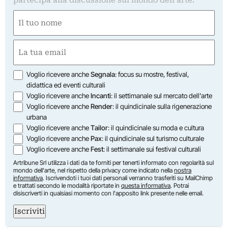
partecipa alla discussione sul mondo dell'arte.
Nome
(Obbligatorio)
Nome
Email
(Obbligatorio)
Opzioni
Voglio ricevere anche
Segnala
: focus su mostre, festival,
didattica ed eventi culturali
Voglio ricevere anche
Incanti
: il settimanale sul mercato dell'arte
Voglio ricevere anche
Render
: il quindicinale sulla rigenerazione
urbana
Voglio ricevere anche
Tailor
: il quindicinale su moda e cultura
Voglio ricevere anche
Pax
: il quindicinale sul turismo culturale
Voglio ricevere anche
Fest
: il settimanale sui festival culturali
Artribune Srl utilizza i dati da te forniti per tenerti informato con regolarità sul
mondo dell'arte, nel rispetto della privacy come indicato nella
nostra
informativa
. Iscrivendoti i tuoi dati personali verranno trasferiti su MailChimp
e trattati secondo le modalità riportate in
questa informativa
. Potrai
disiscriverti in qualsiasi momento con l'apposito link presente nelle email.
Iscriviti