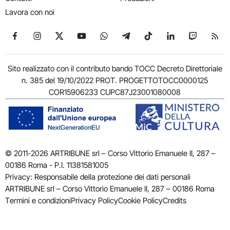
Lavora con noi
Seguici su Facebook
Seguici su Instagram
Seguici su X
Seguici su YouTube
Seguici su WhatsApp
Seguici su Telegram
Seguici su TikTok
Seguici su Link
Seguici su
Segui
Sito realizzato con il contributo bando TOCC Decreto Direttoriale
n. 385 del 19/10/2022 PROT. PROGETTOTOCC0000125
COR15906233 CUPC87J23001080008
© 2011-2026 ARTRIBUNE srl – Corso Vittorio Emanuele II, 287 –
00186 Roma - P.I. 11381581005
Privacy: Responsabile della protezione dei dati personali
ARTRIBUNE srl – Corso Vittorio Emanuele II, 287 – 00186 Roma
Termini e condizioni
Privacy Policy
Cookie Policy
Credits