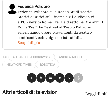
Federica Polidoro
Federica Polidoro si laurea in Studi Teorici
Storici e Critici sul Cinema e gli Audiovisivi
all'Università Roma Tre. Ha diretto per tre anni il
Roma Tre Film Festival al Teatro Palladium,
selezionando opere provenienti da quattro
continenti, coinvolgendo Istituti di…
Scopri di più
TAG
ALEJANDRO JODOROWSKY
ANDREW NICCOL
NEW YORK TIMES
ROBOTICA
Condividi su Facebook
Condividi su X
Condividi su LinkedIn
Condividi su Pinterest
Condividi su WhatsApp
Condividi su Email
Altri articoli di: television
Leggi di più