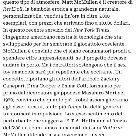
questo tipo di atmosfere.
Matt McMullen
è il creatore di
RealDoll
, la bambola erotica a grandezza naturale,
personalizzabile, venduta fin’ora in oltre 5.000
esemplari, con prezzi che arrivano fino a 10.000 dollari.
In questo recente servizio del
New York Times
,
l’ingegnere americano mostra la tecnologia che sta
sviluppando per far sembrare il giocattolo cosciente.
McMullen è convinto che ci siano consumatori pronti a
spendere cifre impressionanti, se il progetto dovesse
andare in porto. Ma i detrattori sostengono che il sex
toy umanoide sarà più repellente che eccitante. Un
concetto, riportano gli autori dell’
articolo
Zackary
Canepari, Drea Cooper e Emma Cott, formulato per
primo dal ricercatore giapponese
Masahiro Mori
nel
1970, convinto che quanto più i robot assomiglieranno
agli esseri umani, tanto più l’empatia della gente si
trasformerà in repulsione. Lo stesso sentimento del
perturbante che suggeriva
E.T.A. Hoffmann
all’inizio
dell’800 in alcuni famosi umanoidi dei suoi
Notturni.
McMullen difende la sua invenzione, invece,