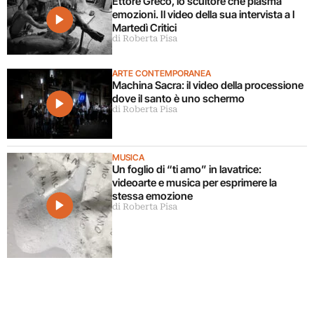
Ettore Greco, lo scultore che plasma
emozioni. Il video della sua intervista a I
Martedì Critici
di Roberta Pisa
ARTE CONTEMPORANEA
Machina Sacra: il video della processione
dove il santo è uno schermo
di Roberta Pisa
MUSICA
Un foglio di “ti amo” in lavatrice:
videoarte e musica per esprimere la
stessa emozione
di Roberta Pisa