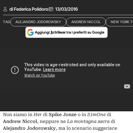
di Federica Polidoro
13/03/2016
TAG
ALEJANDRO JODOROWSKY
ANDREW NICCOL
NEW YORK T
Non siamo in
Her
di
Spike Jonze
o in
S1mOne
di
Andrew Niccol
, neppure ne
La montagna sacra
di
Alejandro Jodorowsky
, ma lo scenario suggerisce