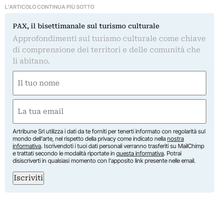
L'ARTICOLO CONTINUA PIÙ SOTTO
PAX, il bisettimanale sul turismo culturale
Approfondimenti sul turismo culturale come chiave
di comprensione dei territori e delle comunità che
li abitano.
Nome
(Obbligatorio)
Nome
Email
(Obbligatorio)
Artribune Srl utilizza i dati da te forniti per tenerti informato con regolarità sul
mondo dell'arte, nel rispetto della privacy come indicato nella
nostra
informativa
. Iscrivendoti i tuoi dati personali verranno trasferiti su MailChimp
e trattati secondo le modalità riportate in
questa informativa
. Potrai
disiscriverti in qualsiasi momento con l'apposito link presente nelle email.
Iscriviti