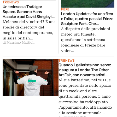
TRIBNEWS
Un tedesco a Trafalgar
FIERE
Square. Saranno Hans
London Updates: fra una fiera
Haacke e poi David Shrigley i
e l’altra, quattro passi al Frieze
prossimi protagonisti della
L’elenco dei vincitori? È una
Sculpture Park. Che
commissione per il Fourth
specie di directory del
quest’anno sceglie anche a
A dispetto delle previsioni
Plinth: ecco i progetti
meglio del contemporaneo,
Frieze Masters: ecco foto e
meteo più funeste,
in salsa british…
video…
quest’anno la settimana
di Massimo Mattioli
londinese di Frieze pare
voler…
TRIBNEWS
Quando il gallerista non serve:
inaugura a Londra The Other
Art Fair, con novanta artisti
senza esclusiva che
Al sua battesimo, nel 2011, si
presentano in prima persona i
sono presentate nello spazio
propri lavori. Tre gli italiani
di un week-end oltre
selezionati, a cui si aggiunge
quattromila persone. L’anno
l’artista del tatuaggio Mo
successivo ha raddoppiato
Coppoletta
l’appuntamento, affiancando
alla sessione autunnale…