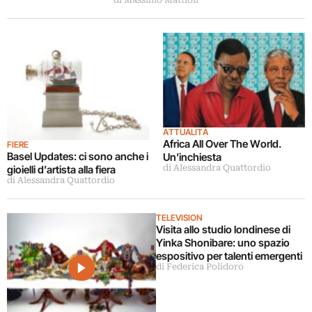
di Massimo Mattioli
ATTUALITÀ
Africa All Over The World.
FIERE
Basel Updates: ci sono anche i
Un’inchiesta
gioielli d’artista alla fiera
di Alessandra Quattordio
di Alessandra Quattordio
TELEVISION
Visita allo studio londinese di
Yinka Shonibare: uno spazio
espositivo per talenti emergenti
di Federica Polidoro