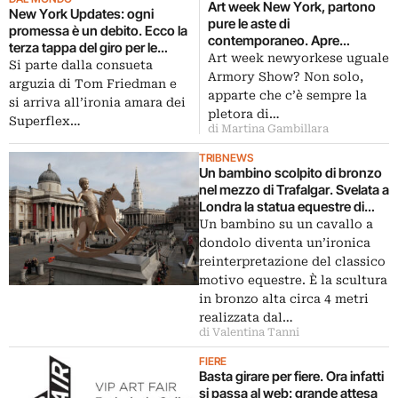
Art week New York, partono
New York Updates: ogni
pure le aste di
promessa è un debito. Ecco la
contemporaneo. Apre
terza tappa del giro per le
Christie’s, che strizza l’occhio
Art week newyorkese uguale
gallerie di Chelsea. I pezzi forti
Si parte dalla consueta
alle opere affordables…
Armory Show? Non solo,
di questa puntata? Tom
arguzia di Tom Friedman e
apparte che c’è sempre la
Friedman, i Superflex e un
si arriva all’ironia amara dei
pletora di…
Yinka Shonibare in gran forma
Superflex…
di Martina Gambillara
TRIBNEWS
Un bambino scolpito di bronzo
nel mezzo di Trafalgar. Svelata a
Londra la statua equestre di
Elmgreen e Dragset, ultima
Un bambino su un cavallo a
opera del progetto “Fourth
dondolo diventa un’ironica
Plinth”
reinterpretazione del classico
motivo equestre. È la scultura
in bronzo alta circa 4 metri
realizzata dal…
di Valentina Tanni
FIERE
Basta girare per fiere. Ora infatti
si passa al web: grande attesa