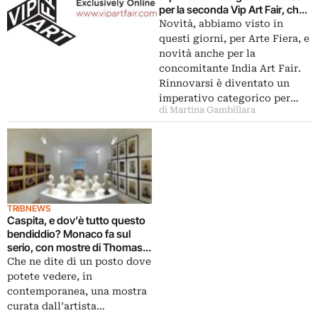
per la seconda Vip Art Fair, che
mette sul piatto tante novità. E
Novità, abbiamo visto in
corre ai ripari contro il rischio
questi giorni, per Arte Fiera, e
sovraccarico…
novità anche per la
concomitante India Art Fair.
Rinnovarsi è diventato un
imperativo categorico per…
di Martina Gambillara
TRIBNEWS
Caspita, e dov’è tutto questo
bendiddio? Monaco fa sul
serio, con mostre di Thomas
Demand, Mark Dion, Yinka
Che ne dite di un posto dove
Shonibare…
potete vedere, in
contemporanea, una mostra
curata dall’artista…