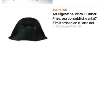
TRIBNEWS
Art Digest: hai vinto il Turner
Prize, ora coi soldi che ci fai?
Kim Kardashian e l’arte del
di Massimo Mattioli
selfie. Smithsonian, un ingresso
da 2 miliardi di dollari