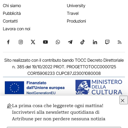
Chi siamo
University
Pubblicità
Travel
Contatti
Produzioni
Lavora con noi
Seguici su Facebook
Seguici su Instagram
Seguici su X
Seguici su YouTube
Seguici su WhatsApp
Seguici su Telegram
Seguici su TikTok
Seguici su Link
Seguici su
Segui
Sito realizzato con il contributo bando TOCC Decreto Direttoriale
n. 385 del 19/10/2022 PROT. PROGETTOTOCC0000125
COR15906233 CUPC87J23001080008
La prima cosa che leggerete ogni mattina!
© 2011-2026 ARTRIBUNE srl – Corso Vittorio Emanuele II, 287 –
Iscrivetevi alla newsletter quotidiana di
00186 Roma - P.I. 11381581005
Artribune per non perdere nessuna notizia
Privacy: Responsabile della protezione dei dati personali
ARTRIBUNE srl – Corso Vittorio Emanuele II, 287 – 00186 Roma