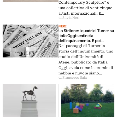
Contemporary Sculpture” è
una collettiva di venticinque
artisti internazionali. E…
di Silvia Neri
FIERE
Lo Strillone: i quadri di Turner su
Italia Oggi sentinella
dell’inquinamento. E poi
Raffaello restaurato,
Nei paesaggi di Turner la
Franchesini contro la tv, Firenze
storia dell’inquinamento: uno
riscopre Bandinelli…
studio dell’Università di
Atene, pubblicato da Italia
Oggi, svela come le cromie di
nebbie e nuvole siano…
di Francesco Sala