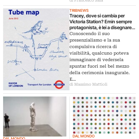
di Francesco Sala
TRIBNEWS
Tracey, dove si cambia per
Victoria Station? Emin sempre
protagonista, è lei a disegnare la
cover della Tube Map olimpica
Conoscendo il suo
presenzialismo e la sua
compulsiva ricerca di
visibilità, qualcuno poteva
immaginare di vedersela
spuntar fuori nel bel mezzo
della cerimonia inaugurale.
E…
di Massimo Mattioli
DAL MONDO
DAL MONDO