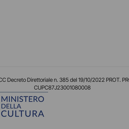
am
ok
inkedIn
su Twitch
ci su Rss
o TOCC Decreto Direttoriale n. 385 del 19/10/2022 
CUPC87J23001080008