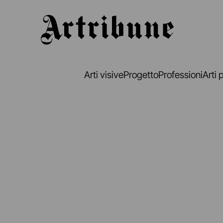
Artribune
Arti visive
Progetto
Professioni
Arti 