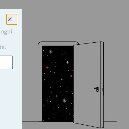
 ogni
e
te.