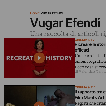
HOME
›
VUGAR EFENDI
Vugar Efendi
Una raccolta di articoli 
CINEMA & TV
Ricreare la stor
efficaci
Una carrellata d
cinematografica.
Ecco cosa succ
di Valentina Tanni
CINEMA & TV
Il rapporto tra
Film Meets Art
Registi che cita