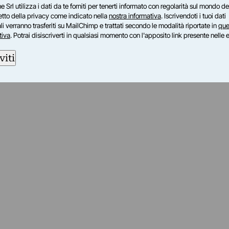
e Srl utilizza i dati da te forniti per tenerti informato con regolarità sul mondo del
petto della privacy come indicato nella
nostra informativa
. Iscrivendoti i tuoi dati
i verranno trasferiti su MailChimp e trattati secondo le modalità riportate in
que
tiva
. Potrai disiscriverti in qualsiasi momento con l'apposito link presente nelle 
viti