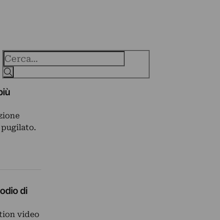
Cerca
più
uzione
 pugilato.
odio di
ation video