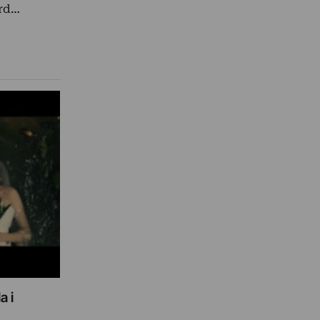
ard…
a i