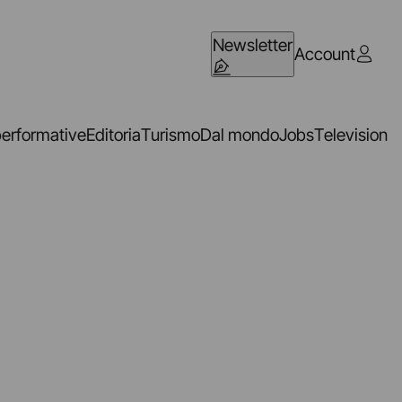
Newsletter
Account
performative
Editoria
Turismo
Dal mondo
Jobs
Television