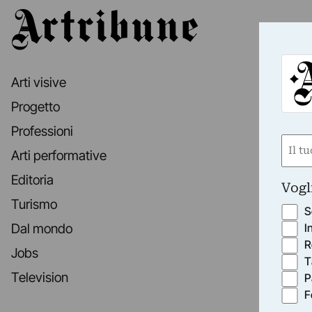
Artribune
Arti visive
Progetto
Professioni
Nom
Arti performative
(Requ
First
Editoria
Vogl
Turismo
S
I
Dal mondo
R
Jobs
T
Television
P
F