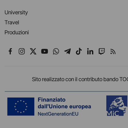
University
Travel
Produzioni
Seguici su Facebook
Seguici su Instagram
Seguici su X
Seguici su YouTube
Seguici su WhatsApp
Seguici su Telegr
Seguici su TikT
Seguici su L
Seguici 
Segui
Sito realizzato con il contributo band