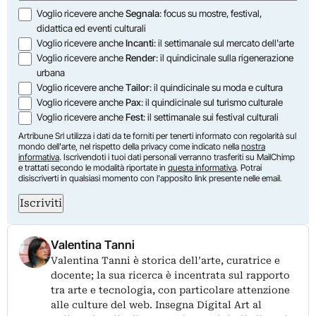
Opzioni
Voglio ricevere anche
Segnala
: focus su mostre, festival,
didattica ed eventi culturali
Voglio ricevere anche
Incanti
: il settimanale sul mercato dell'arte
Voglio ricevere anche
Render
: il quindicinale sulla rigenerazione
urbana
Voglio ricevere anche
Tailor
: il quindicinale su moda e cultura
Voglio ricevere anche
Pax
: il quindicinale sul turismo culturale
Voglio ricevere anche
Fest
: il settimanale sui festival culturali
Artribune Srl utilizza i dati da te forniti per tenerti informato con regolarità sul
mondo dell'arte, nel rispetto della privacy come indicato nella
nostra
informativa
. Iscrivendoti i tuoi dati personali verranno trasferiti su MailChimp
e trattati secondo le modalità riportate in
questa informativa
. Potrai
disiscriverti in qualsiasi momento con l'apposito link presente nelle email.
Iscriviti
Valentina Tanni
Valentina Tanni è storica dell’arte, curatrice e
docente; la sua ricerca è incentrata sul rapporto
tra arte e tecnologia, con particolare attenzione
alle culture del web. Insegna Digital Art al