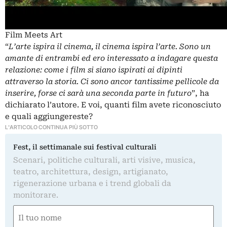
Film Meets Art
“
L’arte ispira il cinema, il cinema ispira l’arte. Sono un
amante di entrambi ed ero interessato a indagare questa
relazione: come i film si siano ispirati ai dipinti
attraverso la storia. Ci sono ancor tantissime pellicole da
inserire, forse ci sarà una seconda parte in futuro
”, ha
dichiarato l’autore. E voi, quanti film avete riconosciuto
e quali aggiungereste?
L'ARTICOLO CONTINUA PIÙ SOTTO
Fest, il settimanale sui festival culturali
Scenari, politiche culturali, arti visive, musica,
teatro, architettura, design, artigianato,
rigenerazione urbana e i trend globali da
monitorare.
Nome
(Obbligatorio)