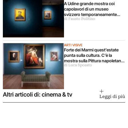
A Udine grande mostra coi
capolavori di un museo
svizzero temporaneamente
di Fausto Politino
chiuso
ARTI VISIVE
Forte dei Marmi quest’estate
punta sulla cultura. C’è la
mostra sulla Pittura napoletana
di Luca Sposato
del Seicento “dopo
Caravaggio”
Altri articoli di: cinema & tv
Leggi di più