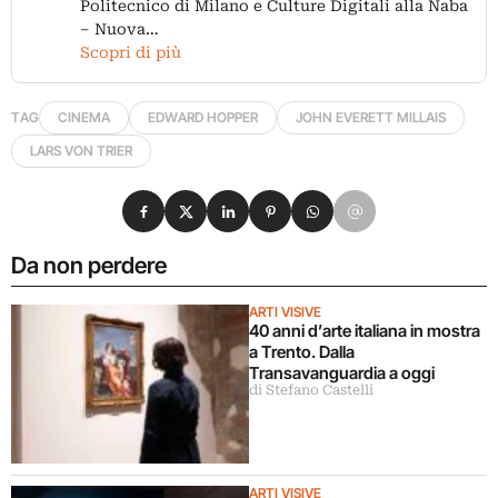
Politecnico di Milano e Culture Digitali alla Naba
– Nuova…
Scopri di più
TAG
CINEMA
EDWARD HOPPER
JOHN EVERETT MILLAIS
LARS VON TRIER
Condividi su Facebook
Condividi su X
Condividi su LinkedIn
Condividi su Pinterest
Condividi su WhatsApp
Condividi su Email
Da non perdere
ARTI VISIVE
40 anni d’arte italiana in mostra
a Trento. Dalla
Transavanguardia a oggi
di Stefano Castelli
ARTI VISIVE