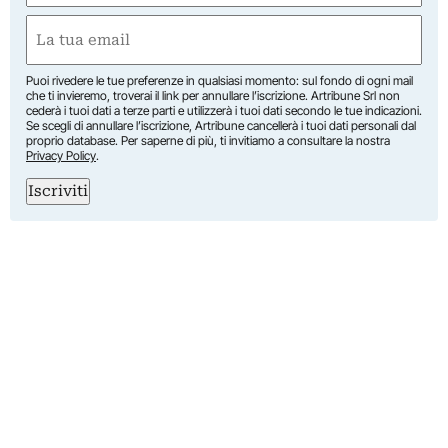
Nome
Email
(Obbligatorio)
Puoi rivedere le tue preferenze in qualsiasi momento: sul fondo di ogni mail
che ti invieremo, troverai il link per annullare l’iscrizione. Artribune Srl non
cederà i tuoi dati a terze parti e utilizzerà i tuoi dati secondo le tue indicazioni.
Se scegli di annullare l’iscrizione, Artribune cancellerà i tuoi dati personali dal
proprio database. Per saperne di più, ti invitiamo a consultare la nostra
Privacy Policy
.
Iscriviti