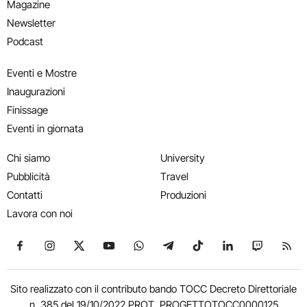
Magazine
Newsletter
Podcast
Eventi e Mostre
Inaugurazioni
Finissage
Eventi in giornata
Chi siamo
University
Pubblicità
Travel
Contatti
Produzioni
Lavora con noi
Seguici su Facebook
Seguici su Instagram
Seguici su X
Seguici su YouTube
Seguici su WhatsApp
Seguici su Telegram
Seguici su TikTok
Seguici su Link
Seguici su
Segui
Sito realizzato con il contributo bando TOCC Decreto Direttoriale
n. 385 del 19/10/2022 PROT. PROGETTOTOCC0000125