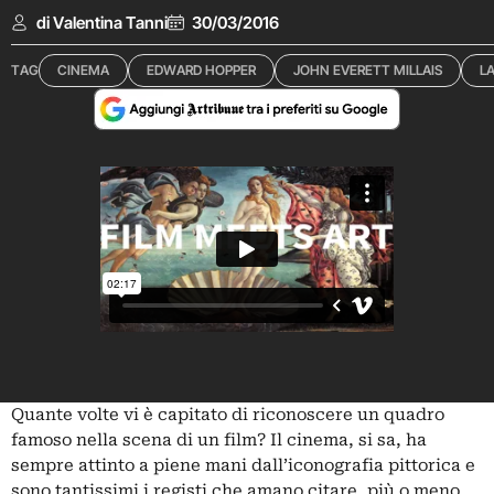
di Valentina Tanni
30/03/2016
TAG
CINEMA
EDWARD HOPPER
JOHN EVERETT MILLAIS
L
Quante volte vi è capitato di riconoscere un quadro
famoso nella scena di un film? Il cinema, si sa, ha
sempre attinto a piene mani dall’iconografia pittorica e
sono tantissimi i registi che amano citare, più o meno