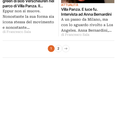
green di Bob Verscheuren nel
ATTUALITÀ
parco di Villa Panza. Il
Villa Panza. E luce fu.
baluardo FAI rinnova la liaison
Eppur non si muove.
Intervista ad Anna Bernardini
con Arte Sella
Nonostante la sua forma sia
A un passo da Milano, ma
icona stessa del movimento
con lo sguardo rivolto a Los
e nonostante…
Angeles. Anna Bernardini,…
di Francesco Sala
di Francesco Sala
Paginazione degli articoli
1
2
Pagina successiva