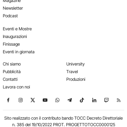
Magazine
Newsletter
Podcast
Eventi e Mostre
Inaugurazioni
Finissage
Eventi in giornata
Chi siamo
University
Pubblicità
Travel
Contatti
Produzioni
Lavora con noi
Seguici su Facebook
Seguici su Instagram
Seguici su X
Seguici su YouTube
Seguici su WhatsApp
Seguici su Telegram
Seguici su TikTok
Seguici su Link
Seguici su
Segui
Sito realizzato con il contributo bando TOCC Decreto Direttoriale
n. 385 del 19/10/2022 PROT. PROGETTOTOCC0000125