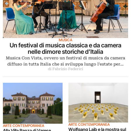
MUSICA
Un festival di musica classica e da camera
nelle dimore storiche d’Italia
Musica Con Vista, ovvero un festival di musica da camera
diffuso in tutta Italia che si sviluppa lungo l'estate per…
di Fabrizio Federici
ARTE CONTEMPORANEA
ARTE CONTEMPORANEA
Wolfgang Laib e la mostra sul
Alla Villa Panza di Varese