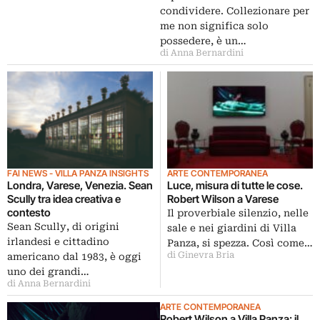
condividere. Collezionare per
me non significa solo
possedere, è un…
di Anna Bernardini
FAI NEWS - VILLA PANZA INSIGHTS
ARTE CONTEMPORANEA
Londra, Varese, Venezia. Sean
Luce, misura di tutte le cose.
Scully tra idea creativa e
Robert Wilson a Varese
contesto
Il proverbiale silenzio, nelle
Sean Scully, di origini
sale e nei giardini di Villa
irlandesi e cittadino
Panza, si spezza. Così come…
di Ginevra Bria
americano dal 1983, è oggi
uno dei grandi…
di Anna Bernardini
ARTE CONTEMPORANEA
Robert Wilson a Villa Panza: il