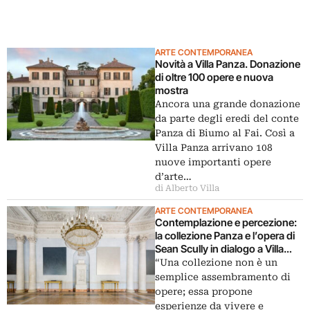
ARTE CONTEMPORANEA
Novità a Villa Panza. Donazione
di oltre 100 opere e nuova
mostra
Ancora una grande donazione
da parte degli eredi del conte
Panza di Biumo al Fai. Così a
Villa Panza arrivano 108
nuove importanti opere
d’arte…
di Alberto Villa
ARTE CONTEMPORANEA
Contemplazione e percezione:
la collezione Panza e l’opera di
Sean Scully in dialogo a Villa
Panza
“Una collezione non è un
semplice assembramento di
opere; essa propone
esperienze da vivere e