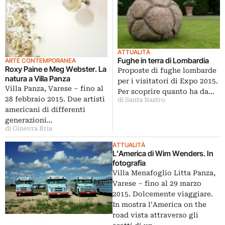
ATTUALITÀ
Fughe in terra di Lombardia
ARTE CONTEMPORANEA
Roxy Paine e Meg Webster. La
Proposte di fughe lombarde
natura a Villa Panza
per i visitatori di Expo 2015.
Villa Panza, Varese – fino al
Per scoprire quanto ha da…
28 febbraio 2015. Due artisti
di Santa Nastro
americani di differenti
generazioni…
di Ginevra Bria
ATTUALITÀ
L’America di Wim Wenders. In
fotografia
Villa Menafoglio Litta Panza,
Varese – fino al 29 marzo
2015. Dolcemente viaggiare.
In mostra l’America on the
road vista attraverso gli