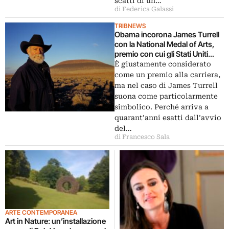
scatti di un…
di Federica Galassi
TRIBNEWS
Obama incorona James Turrell
con la National Medal of Arts,
premio con cui gli Stati Uniti
riconoscono i loro artisti più
È giustamente considerato
importanti
come un premio alla carriera,
ma nel caso di James Turrell
suona come particolarmente
simbolico. Perché arriva a
quarant’anni esatti dall’avvio
del…
di Francesco Sala
ARTE CONTEMPORANEA
Art in Nature: un’installazione