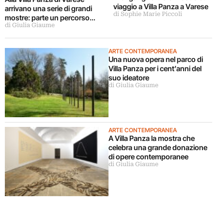
viaggio a Villa Panza a Varese
arrivano una serie di grandi
di Sophie Marie Piccoli
mostre: parte un percorso
di Giulia Giaume
dedicato al tempo
ARTE CONTEMPORANEA
Una nuova opera nel parco di
Villa Panza per i cent’anni del
suo ideatore
di Giulia Giaume
ARTE CONTEMPORANEA
A Villa Panza la mostra che
celebra una grande donazione
di opere contemporanee
di Giulia Giaume