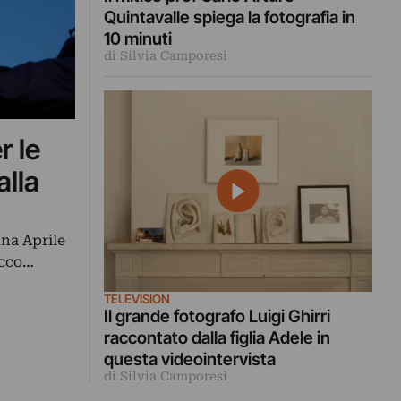
Quintavalle spiega la fotografia in
10 minuti
di Silvia Camporesi
r le
alla
nna Aprile
Ecco…
TELEVISION
Il grande fotografo Luigi Ghirri
raccontato dalla figlia Adele in
questa videointervista
di Silvia Camporesi