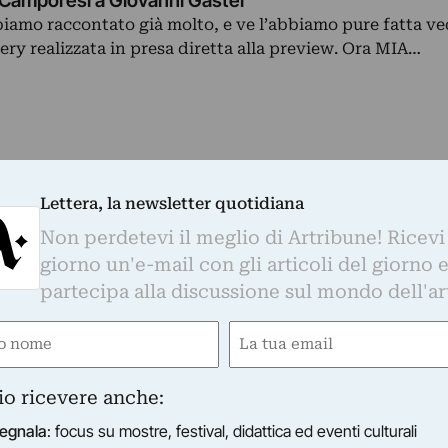
a Camporesi a Giovanni Gastel
bbiamo raccontato già molto, e ve l’abbiamo pure fatta v
lery realizzata in presa diretta alla preview. Ora MIA…
Lettera, la newsletter quotidiana
Non perdetevi il meglio di Artribune! Ricevi
giorno un'e-mail con gli articoli del giorno 
partecipa alla discussione sul mondo dell'ar
e
Email
gatorio)
(Obbligatorio)
io ricevere anche:
egnala
: focus su mostre, festival, didattica ed eventi culturali