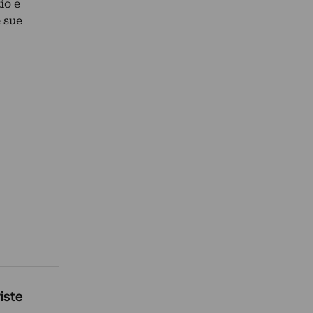
io e
e sue
viste