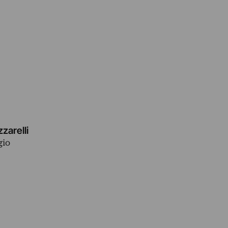
zzarelli
gio