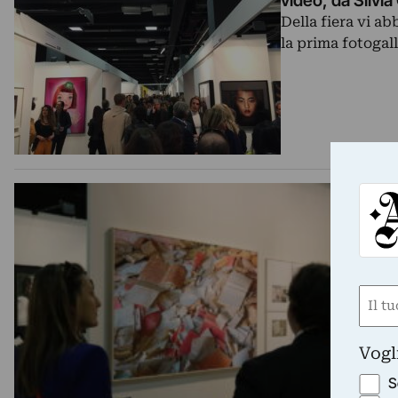
video, da Silvi
Della fiera vi a
la prima fotogal
Nom
(Obbli
Nome
Vogl
S