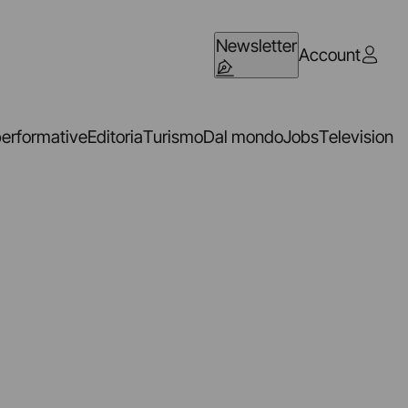
Newsletter
Account
performative
Editoria
Turismo
Dal mondo
Jobs
Television