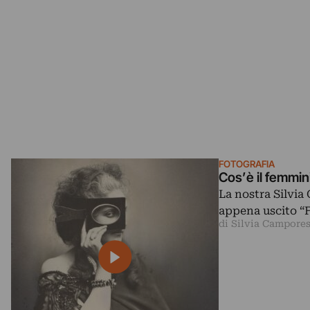
FOTOGRAFIA
Cos’è il femmin
La nostra Silvia
appena uscito “F
di Silvia Campores