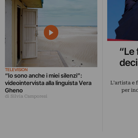
“Le 
deci
TELEVISION
“Io sono anche i miei silenzi”:
videointervista alla linguista Vera
L’artista e
Gheno
per in
di Silvia Camporesi