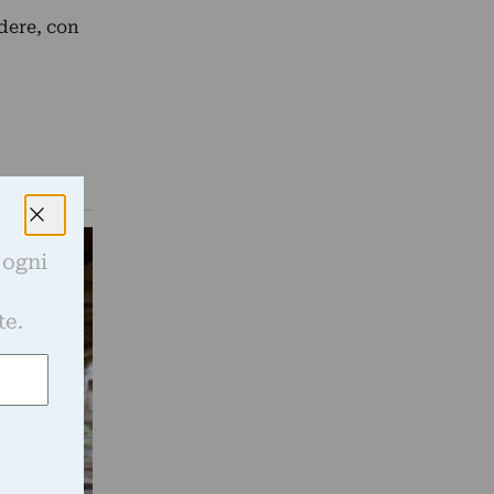
edere, con
 ogni
e
te.