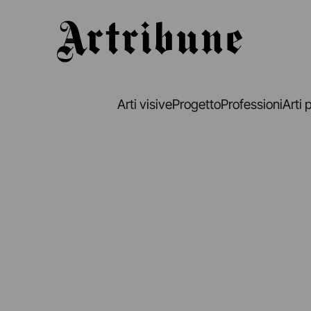
Artribune
Arti visive
Progetto
Professioni
Arti 