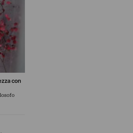
lezza con
ilosofo