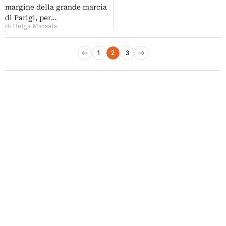
margine della grande marcia
di Parigi, per…
di Helga Marsala
Paginazione degli articoli
1
2
3
Pagina precedente
Pagina successiva