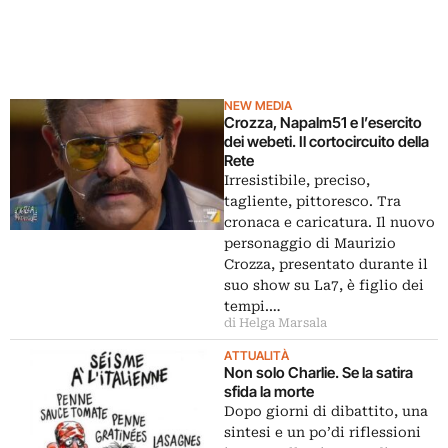
NEW MEDIA
Crozza, Napalm51 e l’esercito
dei webeti. Il cortocircuito della
Rete
Irresistibile, preciso,
tagliente, pittoresco. Tra
cronaca e caricatura. Il nuovo
personaggio di Maurizio
Crozza, presentato durante il
suo show su La7, è figlio dei
tempi.…
di Helga Marsala
ATTUALITÀ
Non solo Charlie. Se la satira
sfida la morte
Dopo giorni di dibattito, una
sintesi e un po’di riflessioni