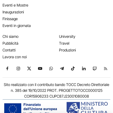
Eventi e Mostre
Inaugurazioni
Finissage
Eventi in giornata
Chi siamo
University
Pubblicità
Travel
Contatti
Produzioni
Lavora con noi
Seguici su Facebook
Seguici su Instagram
Seguici su X
Seguici su YouTube
Seguici su WhatsApp
Seguici su Telegram
Seguici su TikTok
Seguici su Link
Seguici su
Segui
Sito realizzato con il contributo bando TOCC Decreto Direttoriale
n. 385 del 19/10/2022 PROT. PROGETTOTOCC0000125
COR15906233 CUPC87J23001080008