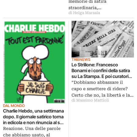
memorie di satira
straordinaria,…
di Helga Marsala
TRIBNEWS
Lo Strillone: Francesco
Bonami e i confini della satira
su La Stampa. E poi curatori
senza frontiere, privati al
“Dobbiamo abbassare il
lavoro per Pompei, antico
capo e smettere di ridere?
Egitto zoofilo
Certo che no, la libertà e la…
di Massimo Mattioli
DAL MONDO
Charlie Hebdo, una settimana
dopo. Il giornale satirico torna
in edicola e non rinuncia al suo
taglio corrosivo. Ancora
Reazione. Una delle parole
Maometto in copertina
che abbiamo usato, al