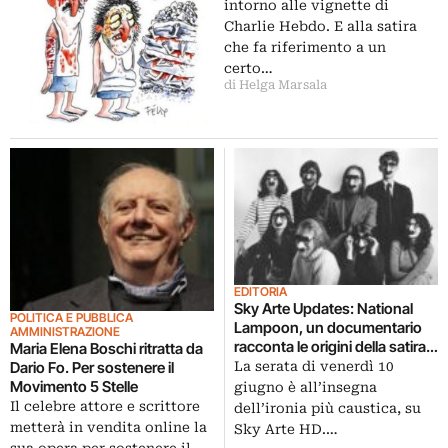
intorno alle vignette di
Charlie Hebdo. E alla satira
che fa riferimento a un
certo…
di Helga Marsala
EDITORIA
Sky Arte Updates: National
POLITICA E PUBBLICA
Lampoon, un documentario
AMMINISTRAZIONE
racconta le origini della satira
Maria Elena Boschi ritratta da
americana
Dario Fo. Per sostenere il
La serata di venerdì 10
Movimento 5 Stelle
giugno è all’insegna
Il celebre attore e scrittore
dell’ironia più caustica, su
metterà in vendita online la
Sky Arte HD.…