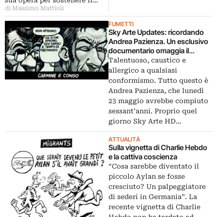
sua opera per sostenere il…
di Massimo Mattioli
FUMETTI
Sky Arte Updates: ricordando
Andrea Pazienza. Un esclusivo
documentario omaggia il
fumettista a sessant’anni dalla
Talentuoso, caustico e
nascita, ripercorrendone la
allergico a qualsiasi
leggendaria carriera
conformismo. Tutto questo è
Andrea Pazienza, che lunedì
23 maggio avrebbe compiuto
sessant’anni. Proprio quel
giorno Sky Arte HD…
ATTUALITÀ
Sulla vignetta di Charlie Hebdo
e la cattiva coscienza
“Cosa sarebbe diventato il
piccolo Aylan se fosse
cresciuto? Un palpeggiatore
di sederi in Germania”. La
recente vignetta di Charlie