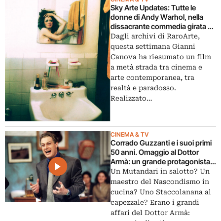
Sky Arte Updates: Tutte le
donne di Andy Warhol, nella
dissacrante commedia girata da
Paul Morrissey proprio alla
Dagli archivi di RaroArte,
Factory di New York
questa settimana Gianni
Canova ha riesumato un film
a metà strada tra cinema e
arte contemporanea, tra
realtà e paradosso.
Realizzato…
CINEMA & TV
Corrado Guzzanti e i suoi primi
50 anni. Omaggio al Dottor
Armà: un grande protagonista
del ‘900
Un Mutandari in salotto? Un
maestro del Nascondismo in
cucina? Uno Staccolanana al
capezzale? Erano i grandi
affari del Dottor Armà: