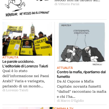
Hebdo non ha tardato ad…
di Vittorio Parisi
ATTUALITÀ
Le parole uccidono.
L’editoriale di Lorenzo Taiuti
ATTUALITÀ
Qual è lo stato
Contro la mafia, ripartiamo dal
dell’informazione nei Paesi
fumetto
Arabi? Varia e variegata,
Da Al Capone a Mafia
parlando di un mondo…
Capitale: novanta fumetti
di Lorenzo Taiuti
“daSud” raccontano la mafia
e chi l’ha…
di Marco D'Egidio
CINEMA & TV