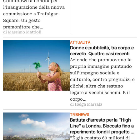
alla Brexit
Countdown a Londra per
l’inaugurazione della nuova
commissione a Trafalgar
Square. Un gesto
premonitore che…
di Massimo Mattioli
ATTUALITÀ
Donne e pubblicità, tra corpo e
cervello. Quattro casi recenti
Aziende che promuovono la
propria immagine puntando
sull’impegno sociale e
culturale, contro pregiudizi e
cliché; altre che restano
legate a vecchi schemi. E il
corpo…
di Helga Marsala
TRIBNEWS
Battuta d’arresto per la “High
Line” a Londra. Bloccato fino a
reperimento fondi il progetto del
Garden Bridge di Thomas
“È già costato 60 milioni di