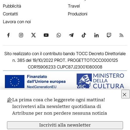
Pubblicità
Travel
Contatti
Produzioni
Lavora con noi
Seguici su Facebook
Seguici su Instagram
Seguici su X
Seguici su YouTube
Seguici su WhatsApp
Seguici su Telegram
Seguici su TikTok
Seguici su Link
Seguici su
Segui
Sito realizzato con il contributo bando TOCC Decreto Direttoriale
n. 385 del 19/10/2022 PROT. PROGETTOTOCC0000125
COR15906233 CUPC87J23001080008
La prima cosa che leggerete ogni mattina!
© 2011-2026 ARTRIBUNE srl – Corso Vittorio Emanuele II, 287 –
Iscrivetevi alla newsletter quotidiana di
00186 Roma - P.I. 11381581005
Artribune per non perdere nessuna notizia
Privacy: Responsabile della protezione dei dati personali
ARTRIBUNE srl – Corso Vittorio Emanuele II, 287 – 00186 Roma
Iscriviti alla newsletter
Termini e condizioni
Privacy Policy
Cookie Policy
Credits