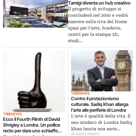
Tamigi diventa un hub creativo
Il progetto di sviluppo si
concluderà nel 2050 e vedrà
nascere sulla riva del fiume
spazi per l’arte, fonderie,
centri per la stampa 3D,
studi…
TRIBNEWS
Contro il protezionismo
culturale. Sadiq Khan allarga
l’arte alle periferie di Londra
TRIBNEWS
L’arte è qualità della vita. Il
Ecco il Fourth Plinth di David
neo sindaco di Londra Sadiq
Shrigley a Londra. Un pollice
Khan lancia una serie…
recto per dare uno schiaffo
di Santa Nastro