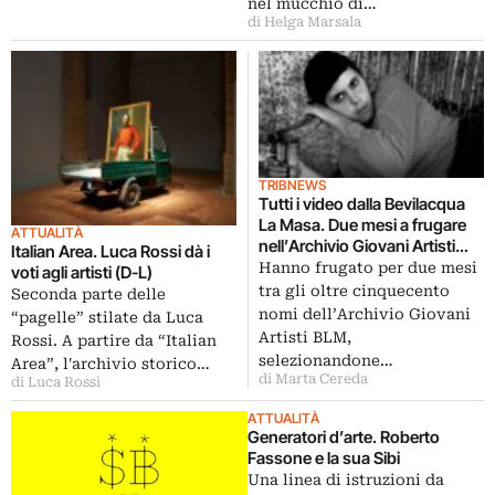
nel mucchio di…
di Helga Marsala
TRIBNEWS
Tutti i video dalla Bevilacqua
La Masa. Due mesi a frugare
ATTUALITÀ
nell’Archivio Giovani Artisti
Italian Area. Luca Rossi dà i
della Fondazione veneziana,
Hanno frugato per due mesi
voti agli artisti (D-L)
con tante scoperte: e ora i
tra gli oltre cinquecento
Seconda parte delle
Cake Away presentano i
nomi dell’Archivio Giovani
“pagelle” stilate da Luca
risultati
Artisti BLM,
Rossi. A partire da “Italian
selezionandone…
Area”, l'archivio storico…
di Marta Cereda
di Luca Rossi
ATTUALITÀ
Generatori d’arte. Roberto
Fassone e la sua Sibi
Una linea di istruzioni da