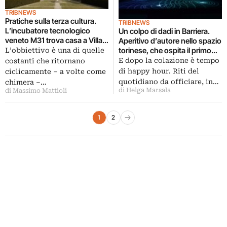
TRIBNEWS
Pratiche sulla terza cultura.
TRIBNEWS
L’incubatore tecnologico
Un colpo di dadi in Barriera.
veneto M31 trova casa a Villa
Aperitivo d’autore nello spazio
Duodo di Monselice, di
torinese, che ospita il primo
L’obbiettivo è una di quelle
Vincenzo Scamozzi. E celebra
progetto di Resò Meet Up per
E dopo la colazione è tempo
costanti che ritornano
l’evento mettendo i suoi
CRT. Gli artisti raccontano la
di happy hour. Riti del
ciclicamente – a volte come
ingegneri al lavoro con i
mostra
quotidiano da officiare, in…
chimera –…
giovani artisti
di Helga Marsala
di Massimo Mattioli
Paginazione degli articoli
1
2
Pagina successiva