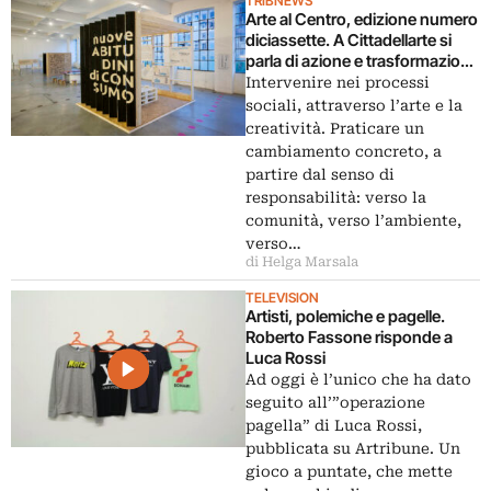
TRIBNEWS
Arte al Centro, edizione numero
diciassette. A Cittadellarte si
parla di azione e trasformazione
sociale, mediate dalla creatività.
Intervenire nei processi
Mostre, premi, dibattiti: tutte le
sociali, attraverso l’arte e la
foto
creatività. Praticare un
cambiamento concreto, a
partire dal senso di
responsabilità: verso la
comunità, verso l’ambiente,
verso…
di Helga Marsala
TELEVISION
Artisti, polemiche e pagelle.
Roberto Fassone risponde a
Luca Rossi
Ad oggi è l’unico che ha dato
seguito all’”operazione
pagella” di Luca Rossi,
pubblicata su Artribune. Un
gioco a puntate, che mette