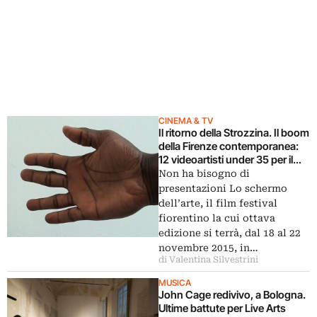
CINEMA & TV
Il ritorno della Strozzina. Il boom
della Firenze contemporanea:
12 videoartisti under 35 per il
progetto europeo Visio
Non ha bisogno di
prodotto da Lo schermo
presentazioni Lo schermo
dell’arte
dell’arte, il film festival
fiorentino la cui ottava
edizione si terrà, dal 18 al 22
novembre 2015, in…
di Valentina Silvestrini
MUSICA
John Cage redivivo, a Bologna.
Ultime battute per Live Arts