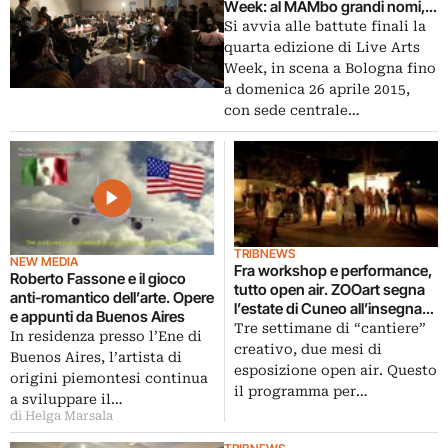
Week: al MAMbo grandi nomi,
da Seth Price a Ben Vickers, da
Si avvia alle battute finali la
Carola Spadoni a Riccardo
quarta edizione di Live Arts
Benassi
Week, in scena a Bologna fino
a domenica 26 aprile 2015,
con sede centrale…
TRIBNEWS
NEW MEDIA
Fra workshop e performance,
Roberto Fassone e il gioco
tutto open air. ZOOart segna
anti-romantico dell’arte. Opere
l’estate di Cuneo all’insegna
e appunti da Buenos Aires
della creatività: ecco le
Tre settimane di “cantiere”
In residenza presso l’Ene di
immagini
creativo, due mesi di
Buenos Aires, l’artista di
esposizione open air. Questo
origini piemontesi continua
il programma per…
a sviluppare il…
di Helga Marsala