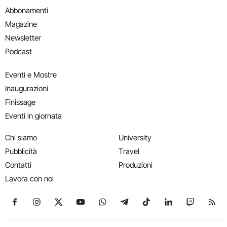
Abbonamenti
Magazine
Newsletter
Podcast
Eventi e Mostre
Inaugurazioni
Finissage
Eventi in giornata
Chi siamo
University
Pubblicità
Travel
Contatti
Produzioni
Lavora con noi
Seguici su Facebook
Seguici su Instagram
Seguici su X
Seguici su YouTube
Seguici su WhatsApp
Seguici su Telegram
Seguici su TikTok
Seguici su Link
Seguici su
Segui