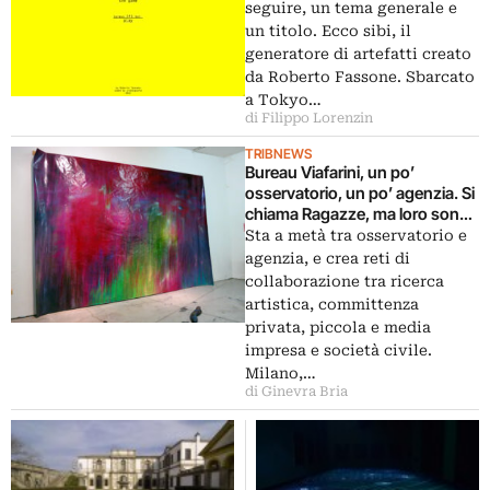
seguire, un tema generale e
un titolo. Ecco sibi, il
generatore di artefatti creato
da Roberto Fassone. Sbarcato
a Tokyo…
di Filippo Lorenzin
TRIBNEWS
Bureau Viafarini, un po’
osservatorio, un po’ agenzia. Si
chiama Ragazze, ma loro sono
otto artisti italiani emergenti:
Sta a metà tra osservatorio e
ecco le immagini della
agenzia, e crea reti di
presentazione milanese
collaborazione tra ricerca
artistica, committenza
privata, piccola e media
impresa e società civile.
Milano,…
di Ginevra Bria