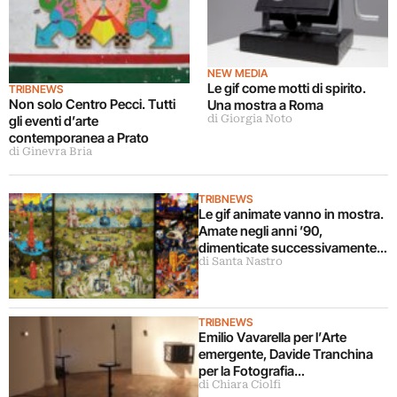
NEW MEDIA
Le gif come motti di spirito.
TRIBNEWS
Non solo Centro Pecci. Tutti
Una mostra a Roma
gli eventi d’arte
di Giorgia Noto
contemporanea a Prato
di Ginevra Bria
TRIBNEWS
Le gif animate vanno in mostra.
Amate negli anni ’90,
dimenticate successivamente,
di Santa Nastro
oggi di nuovo star. Allo smART
di Roma, le fanno gli artisti
TRIBNEWS
Emilio Vavarella per l’Arte
emergente, Davide Tranchina
per la Fotografia
di Chiara Ciolfi
contemporanea. Ecco i vincitori