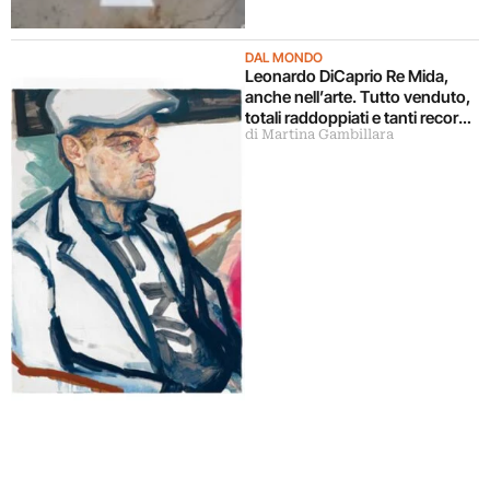
DAL MONDO
Leonardo DiCaprio Re Mida,
anche nell’arte. Tutto venduto,
totali raddoppiati e tanti record
di Martina Gambillara
d’artista nella “sua” asta
Christie’s a New York: e alla
fondazione benefica vanno
oltre 33 milioni di dollari