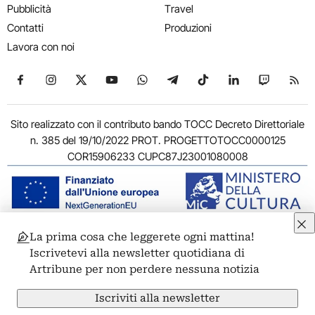
Pubblicità
Travel
Contatti
Produzioni
Lavora con noi
Seguici su Facebook
Seguici su Instagram
Seguici su X
Seguici su YouTube
Seguici su WhatsApp
Seguici su Telegram
Seguici su TikTok
Seguici su Link
Seguici su
Segui
Sito realizzato con il contributo bando TOCC Decreto Direttoriale
n. 385 del 19/10/2022 PROT. PROGETTOTOCC0000125
COR15906233 CUPC87J23001080008
La prima cosa che leggerete ogni mattina!
© 2011-2026 ARTRIBUNE srl – Corso Vittorio Emanuele II, 287 –
Iscrivetevi alla newsletter quotidiana di
00186 Roma - P.I. 11381581005
Artribune per non perdere nessuna notizia
Privacy: Responsabile della protezione dei dati personali
ARTRIBUNE srl – Corso Vittorio Emanuele II, 287 – 00186 Roma
Iscriviti alla newsletter
Termini e condizioni
Privacy Policy
Cookie Policy
Credits