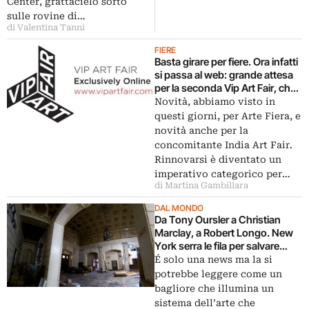
Center, grattacielo sorto
Trade Center
sulle rovine di…
di Valentina Tanni
FIERE
Basta girare per fiere. Ora infatti
si passa al web: grande attesa
per la seconda Vip Art Fair, che
mette sul piatto tante novità. E
Novità, abbiamo visto in
corre ai ripari contro il rischio
questi giorni, per Arte Fiera, e
sovraccarico…
novità anche per la
concomitante India Art Fair.
Rinnovarsi è diventato un
imperativo categorico per…
di Martina Gambillara
DAL MONDO
Da Tony Oursler a Christian
Marclay, a Robert Longo. New
York serra le fila per salvare
(con un’asta) lo spazio
É solo una news ma la si
alternativo Issue Project Room
potrebbe leggere come un
bagliore che illumina un
sistema dell’arte che