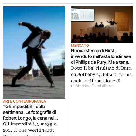
MERCATO
Nuova stecca di Hirst,
invenduto nell’asta londinese
di Phillips de Pury. Ma a tenere
alto il morale ci pensa il
Dopo il bel risultato di Burri
Fontana appartenuto ad Andy
da Sotheby’s, Italia in forma
Warhol
anche nella sessione di…
di Martina Gambillara
ARTE CONTEMPORANEA
“Gli Imperdibili” della
settimana. Le fotografie di
Robert Longo, la cena nel
parco e l’uomo che ha
Gli Imperdibili, 5 maggio
rinunciato al denaro. E uno
2012 Il One World Trade
sguardo sul nuovo World