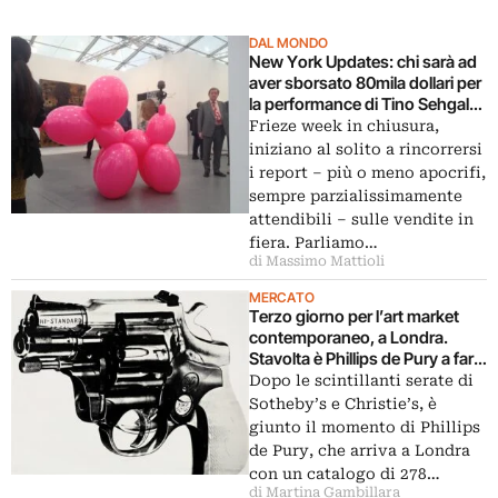
DAL MONDO
New York Updates: chi sarà ad
aver sborsato 80mila dollari per
la performance di Tino Sehgal?
Ecco i primi rumors sulle
Frieze week in chiusura,
vendite a Frieze NY
iniziano al solito a rincorrersi
i report – più o meno apocrifi,
sempre parzialissimamente
attendibili – sulle vendite in
fiera. Parliamo…
di Massimo Mattioli
MERCATO
Terzo giorno per l’art market
contemporaneo, a Londra.
Stavolta è Phillips de Pury a fare
incetta di artisti blue-chip.
Dopo le scintillanti serate di
Grandi nomi, per buongustai:
Sotheby’s e Christie’s, è
da Andy Warhol a Glenn Brown,
giunto il momento di Phillips
da Anselm Kiefer a Carsten
de Pury, che arriva a Londra
Holler
con un catalogo di 278…
di Martina Gambillara