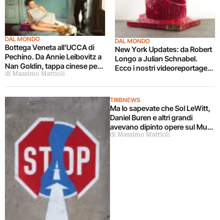
DAL MONDO
DAL MONDO
Bottega Veneta all’UCCA di
New York Updates: da Robert
Pechino. Da Annie Leibovitz a
Longo a Julian Schnabel.
Nan Goldin, tappa cinese per
Ecco i nostri videoreportage
di Massimo Mattioli
la mostra delle campagne
dalle super galleries del
pubblicitarie artsy
distretto di Chelsea: volume
due…
TRIBNEWS
Ma lo sapevate che Sol LeWitt,
Daniel Buren e altri grandi
avevano dipinto opere sul Muro
di Massimo Mattioli
di Berlino? Infatti non è vero, o è
vero solo a metà…