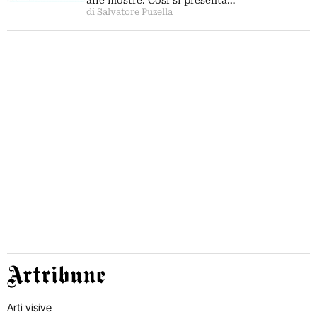
alle mostre. Così si presenta…
di Salvatore Puzella
Artribune
Arti visive