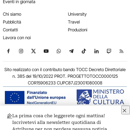
Eventi in giornata
Chi siamo
University
Pubblicità
Travel
Contatti
Produzioni
Lavora con noi
Seguici su Facebook
Seguici su Instagram
Seguici su X
Seguici su YouTube
Seguici su WhatsApp
Seguici su Telegram
Seguici su TikTok
Seguici su Link
Seguici su
Segui
Sito realizzato con il contributo bando TOCC Decreto Direttoriale
n. 385 del 19/10/2022 PROT. PROGETTOTOCC0000125
COR15906233 CUPC87J23001080008
La prima cosa che leggerete ogni mattina!
© 2011-2026 ARTRIBUNE srl – Corso Vittorio Emanuele II, 287 –
Iscrivetevi alla newsletter quotidiana di
00186 Roma - P.I. 11381581005
Artribune per non perdere nessuna notizia