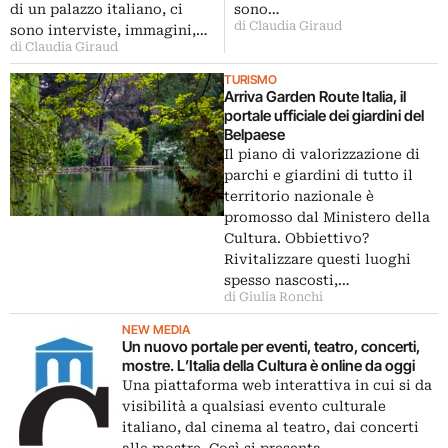
sono…
di un palazzo italiano, ci
di Claudia Giraud
sono interviste, immagini,…
di Claudia Giraud
TURISMO
Arriva Garden Route Italia, il
portale ufficiale dei giardini del
Belpaese
Il piano di valorizzazione di
parchi e giardini di tutto il
territorio nazionale è
promosso dal Ministero della
Cultura. Obbiettivo?
Rivitalizzare questi luoghi
spesso nascosti,…
di Giulia Ronchi
NEW MEDIA
Un nuovo portale per eventi, teatro, concerti,
mostre. L’Italia della Cultura è online da oggi
Una piattaforma web interattiva in cui si da
visibilità a qualsiasi evento culturale
italiano, dal cinema al teatro, dai concerti