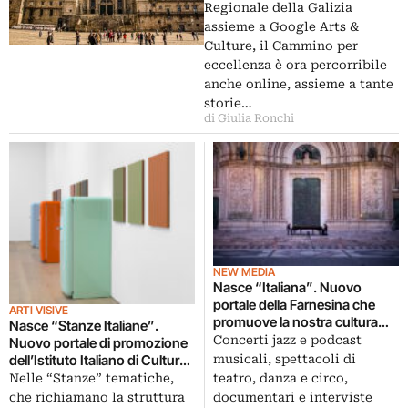
Regionale della Galizia
assieme a Google Arts &
Culture, il Cammino per
eccellenza è ora percorribile
anche online, assieme a tante
storie…
di Giulia Ronchi
NEW MEDIA
Nasce “Italiana”. Nuovo
portale della Farnesina che
ARTI VISIVE
promuove la nostra cultura
Nasce “Stanze Italiane”.
all’estero
Concerti jazz e podcast
Nuovo portale di promozione
musicali, spettacoli di
dell’Istituto Italiano di Cultura
di New York
teatro, danza e circo,
Nelle “Stanze” tematiche,
documentari e interviste
che richiamano la struttura