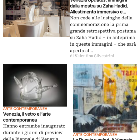
dalla mostra su Zaha Hadid.
Allestimento immersivo e
sguardo verso l’avvenire dello
Non cede alle lusinghe della
studio dell’archistar
commemorazione la prima
recentemente scomparsa
grande retrospettiva postuma
su Zaha Hadid – in anteprima
in queste immagini – che sarà
aperta al…
di Valentina Silvestrini
ARTE CONTEMPORANEA
Venezia, il vetro e l’arte
contemporanea
Hanno entrambe inaugurato
durante i giorni di preview
ARTE CONTEMPORANEA
della Biennale di Venezia.
La Russia a colori. A Venezia,