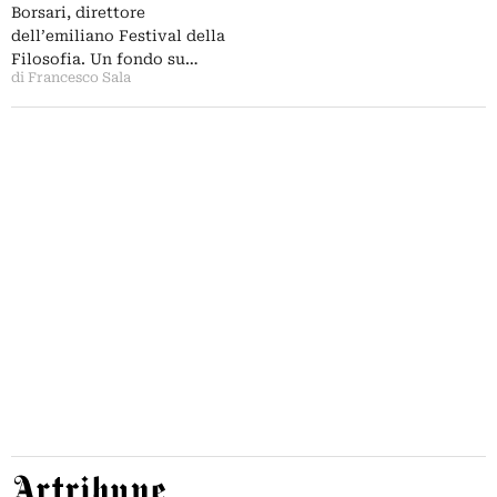
Picasso e Vollard a Venezia, i
Borsari, direttore
quadri di don Lorenzo Milani…
dell’emiliano Festival della
Filosofia. Un fondo su…
di Francesco Sala
Artribune