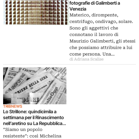
fotografie di Galimberti a
Venezia
Materico, dirompente,
centrifugo, ondivago, solare.
Sono gli aggettivi che
connotano il lavoro di
Maurizio Galimberti, gli stessi
che possiamo attribuire a lui
come persona. Una…
di Adriana Scalise
TRIBNEWS
Lo Strillone: quindicimila a
settimana per il Rinascimento
nell’aretino su La Repubblica.
E poi il salvataggio de
“Siamo un popolo
L’assunzione di Guido Reni,
resistente”: così Michelina