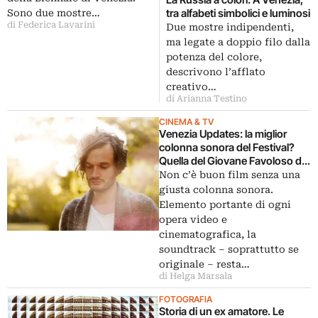
tra alfabeti simbolici e luminosi
Sono due mostre…
di Federica Lavarini
Due mostre indipendenti,
ma legate a doppio filo dalla
potenza del colore,
descrivono l’afflato
creativo…
di Arianna Testino
CINEMA & TV
Venezia Updates: la miglior
colonna sonora del Festival?
Quella del Giovane Favoloso di
Martone. Va ad Apparat la prima
Non c’è buon film senza una
edizione del Premio Piero
giusta colonna sonora.
Piccioni
Elemento portante di ogni
opera video e
cinematografica, la
soundtrack – soprattutto se
originale – resta…
di Helga Marsala
FOTOGRAFIA
Storia di un ex amatore. Le