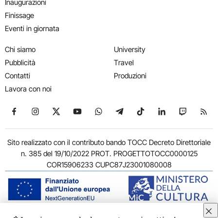
Inaugurazioni
Finissage
Eventi in giornata
Chi siamo
University
Pubblicità
Travel
Contatti
Produzioni
Lavora con noi
Seguici su Facebook
Seguici su Instagram
Seguici su X
Seguici su YouTube
Seguici su WhatsApp
Seguici su Telegram
Seguici su TikTok
Seguici su Link
Seguici su
Segui
Sito realizzato con il contributo bando TOCC Decreto Direttoriale
n. 385 del 19/10/2022 PROT. PROGETTOTOCC0000125
COR15906233 CUPC87J23001080008