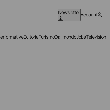
Newsletter
Account
performative
Editoria
Turismo
Dal mondo
Jobs
Television