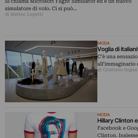
Si chiama Microsoft Flight Simulator ed è un nuovo
simulatore di volo. Ci si può…
di Matteo Lupetti
MODA
Voglia di italia
C’è una sensazio
all’immaginario 
di Cristiano Sega
MODA
Hillary Clinton 
Facebook e Goog
Clinton. Insieme