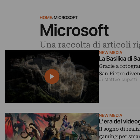
HOME
›
MICROSOFT
Microsoft
Una raccolta di articoli r
NEW MEDIA
La Basilica di S
Grazie a fotogram
San Pietro divent
di Matteo Lupetti
NEW MEDIA
L’era dei video
Il sogno di reali
gaming per smar