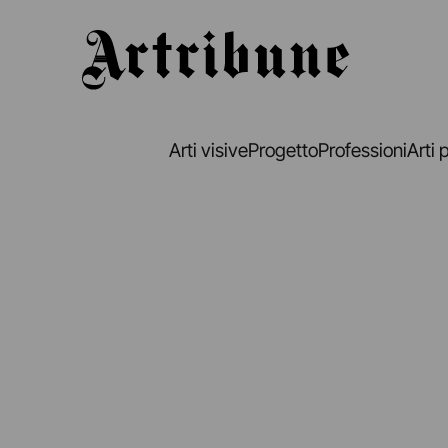
Artribune
Arti visive
Progetto
Professioni
Arti 