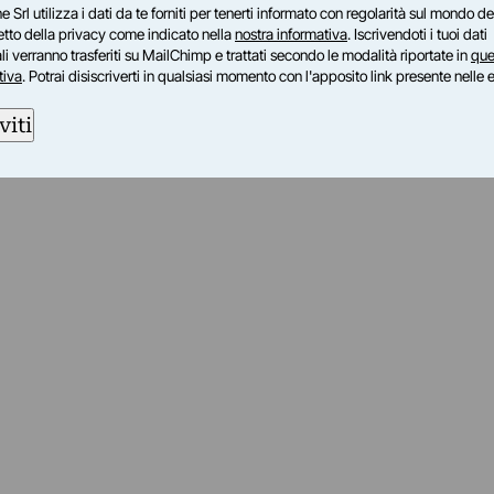
e Srl utilizza i dati da te forniti per tenerti informato con regolarità sul mondo del
petto della privacy come indicato nella
nostra informativa
. Iscrivendoti i tuoi dati
i verranno trasferiti su MailChimp e trattati secondo le modalità riportate in
que
tiva
. Potrai disiscriverti in qualsiasi momento con l'apposito link presente nelle 
viti