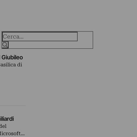
Cerca
l Giubileo
asilica di
liardi
del
Microsoft…