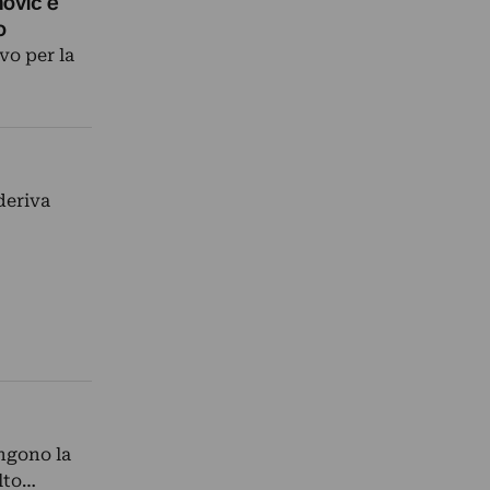
mović e
o
vo per la
deriva
ngono la
olto…