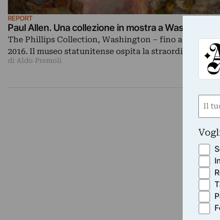
REPORT
Paul Allen. Una collezione in mostra a Washington
The Phillips Collection, Washington – fino all’8 magg
2016. Il museo statunitense ospita la straordinaria…
di Aldo Premoli
Nom
(Obbli
Nome
Vogl
S
I
R
T
P
F