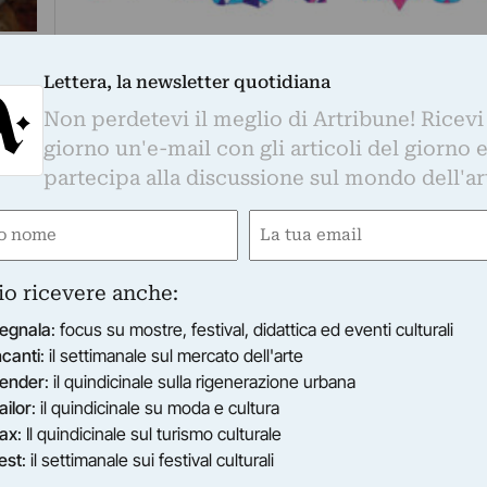
DESIGN
Mouse da museo per Microsoft: nuovi arrivi ne
Lettera, la newsletter quotidiana
Edition dell’accessorio wireless, galleria con 
io
venti esemplari diversi. E che accoglie da ogg
Non perdetevi il meglio di Artribune! Ricevi
creazioni Si Scott e Matt Lyon.
Pochi euro e sulla scrivania ti metti un Van Gog
giorno un'e-mail con gli articoli del giorno 
Monet o un Degas:…
partecipa alla discussione sul mondo dell'ar
di Francesco Sala
e
Email
gatorio)
(Obbligatorio)
io ricevere anche:
egnala
: focus su mostre, festival, didattica ed eventi culturali
ncanti
: il settimanale sul mercato dell'arte
ender
: il quindicinale sulla rigenerazione urbana
ailor
: il quindicinale su moda e cultura
ax
: Il quindicinale sul turismo culturale
est
: il settimanale sui festival culturali