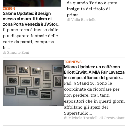
“Word Design Capital”,
da quando Torino è stata
celebrando il World Industrial
DESIGN
insignita del titolo di
Design Day
Salone Updates: il design
prima…
messo al muro. Il fulcro di
di Valia Barriello
zona Porta Venezia è JVStore,
il concept store del brand di
Il piano terra è invaso dalle
carte da parati Jannelli & Volpi
più disparate fantasie delle
carte da parati, compresa
la…
di Simone Zeni
TRIBNEWS
Milano Updates: un caffè con
Elliott Erwitt. A MIA Fair Lavazza
in campo al fianco del grande
maestro per un progetto
Pad. 5 Stand 10. Sono le
benefico a favore dei bambini
coordinate da ricordare per
non perdere, tra i tanti
espositori che in questi giorni
affollano gli spazi del
Superstudio…
di Michela Tornielli di Crestvolant