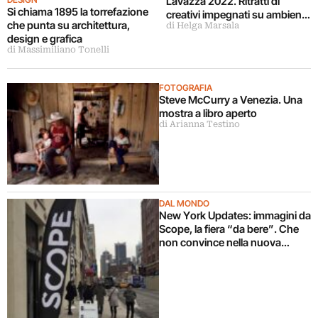
Lavazza 2022. Ritratti di
Si chiama 1895 la torrefazione
creativi impegnati su ambiente
che punta su architettura,
di Helga Marsala
e sociale
design e grafica
di Massimiliano Tonelli
FOTOGRAFIA
Steve McCurry a Venezia. Una
mostra a libro aperto
di Arianna Testino
DAL MONDO
New York Updates: immagini da
Scope, la fiera “da bere”. Che
non convince nella nuova
location al Metropolitan Pavilion