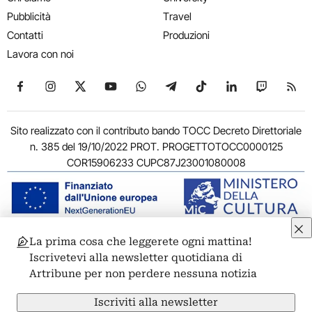
Pubblicità
Travel
Contatti
Produzioni
Lavora con noi
Seguici su Facebook
Seguici su Instagram
Seguici su X
Seguici su YouTube
Seguici su WhatsApp
Seguici su Telegram
Seguici su TikTok
Seguici su Link
Seguici su
Segui
Sito realizzato con il contributo bando TOCC Decreto Direttoriale
n. 385 del 19/10/2022 PROT. PROGETTOTOCC0000125
COR15906233 CUPC87J23001080008
La prima cosa che leggerete ogni mattina!
© 2011-2026 ARTRIBUNE srl – Corso Vittorio Emanuele II, 287 –
Iscrivetevi alla newsletter quotidiana di
00186 Roma - P.I. 11381581005
Artribune per non perdere nessuna notizia
Privacy: Responsabile della protezione dei dati personali
ARTRIBUNE srl – Corso Vittorio Emanuele II, 287 – 00186 Roma
Iscriviti alla newsletter
Termini e condizioni
Privacy Policy
Cookie Policy
Credits