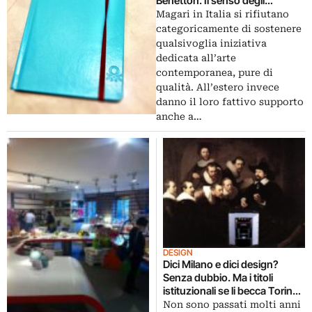
Benetton. Il senso degli
sponsor italiani per le fiere
Magari in Italia si rifiutano
collaterali di Art Basel Miami
categoricamente di sostenere
Beach
qualsivoglia iniziativa
dedicata all’arte
contemporanea, pure di
qualità. All’estero invece
danno il loro fattivo supporto
anche a…
DESIGN
Dici Milano e dici design?
Senza dubbio. Ma i titoli
istituzionali se li becca Torino.
Che torna ad essere una
Non sono passati molti anni