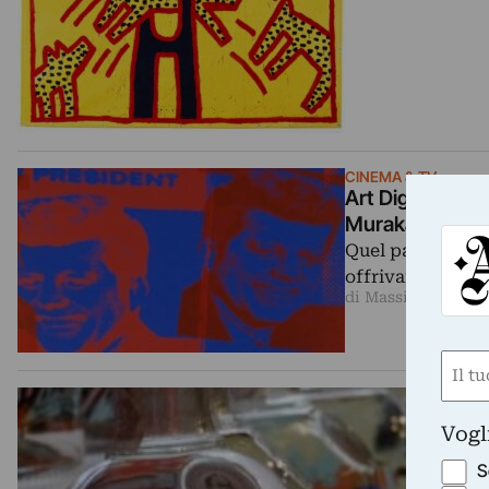
CINEMA & TV
Art Digest: Kei
Murakami. Andy
Quel party organ
offrivano champa
di Massimo Mattio
Nom
(Requ
First
Vogl
S