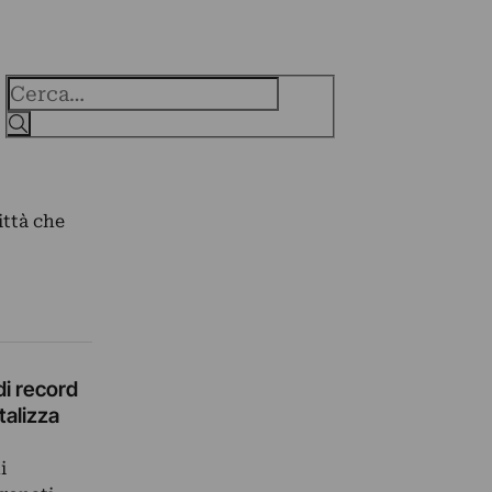
Cerca
ittà che
di record
talizza
i