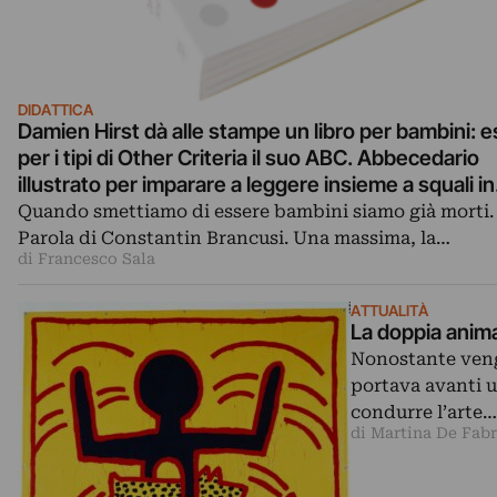
DIDATTICA
Damien Hirst dà alle stampe un libro per bambini: 
per i tipi di Other Criteria il suo ABC. Abbecedario
illustrato per imparare a leggere insieme a squali in
formaldeide, teschi diamantati…
Quando smettiamo di essere bambini siamo già morti.
Parola di Constantin Brancusi. Una massima, la…
di Francesco Sala
ATTUALITÀ
La doppia anima
Nonostante veng
portava avanti un
condurre l’arte…
di Martina De Fabr