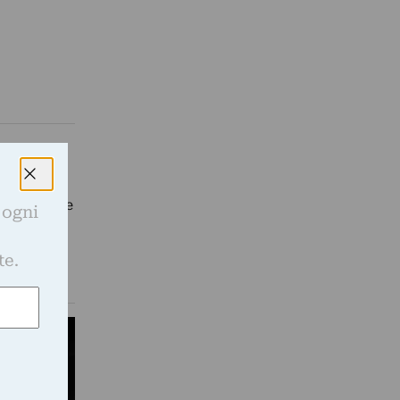
ashi
merieri che
 ogni
e
te.