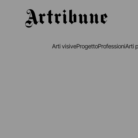
Artribune
Arti visive
Progetto
Professioni
Arti 