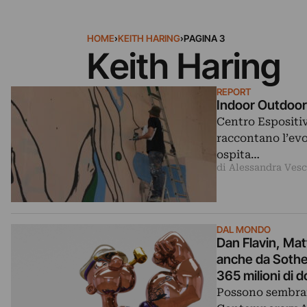
HOME
›
KEITH HARING
›
PAGINA 3
Keith Haring
REPORT
Indoor Outdoor:
Centro Espositiv
raccontano l’evol
ospita…
di Alessandra Vesc
DAL MONDO
Dan Flavin, Mat
anche da Sothe
365 milioni di do
Possono sembrare 