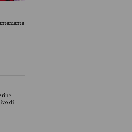
ecentemente
aring
tivo di