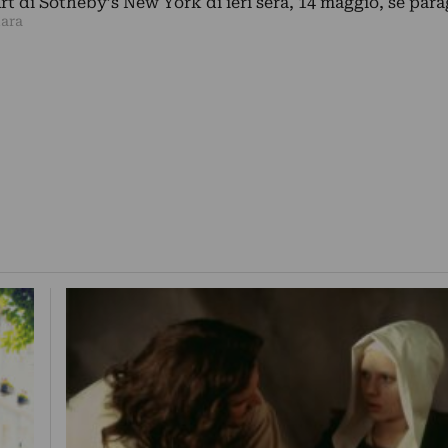
 di Sotheby’s New York di ieri sera, 14 maggio, se par
lara