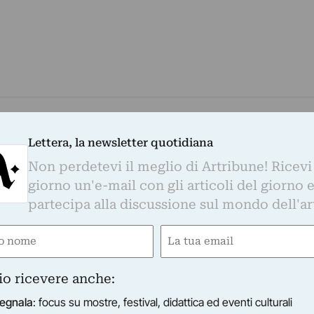
th & Kenny, gradisce coca o ero? Film directed by Tak
Lettera, la newsletter quotidiana
 Warhol “eletto” al Parlamento scozzese
izzato nel 1983 da Keith Haring e Kenny Scharf, con ca
Non perdetevi il meglio di Artribune! Ricevi
gne una scelta di cocaina o eroina. E altri eccessi:…
giorno un'e-mail con gli articoli del giorno 
li
partecipa alla discussione sul mondo dell'ar
e
Email
ired)
(Required)
io ricevere anche:
egnala
: focus su mostre, festival, didattica ed eventi culturali