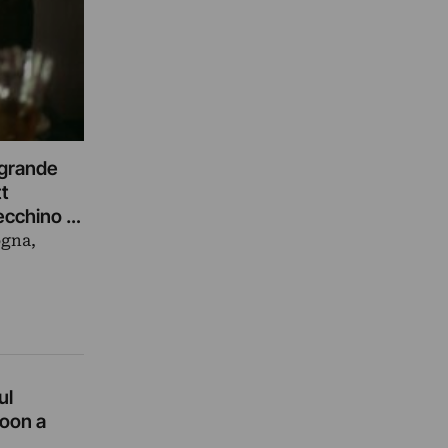
 grande
tt
ecchino di
ogna,
ul
woon a