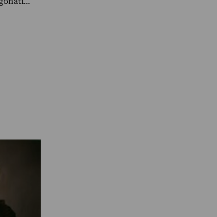
agonati…