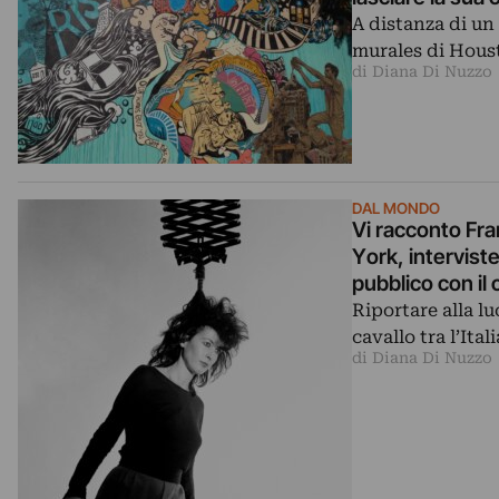
A distanza di un
murales di Houst
di Diana Di Nuzzo
DAL MONDO
Vi racconto Fra
York, intervist
pubblico con i
Riportare alla l
cavallo tra l’Ita
di Diana Di Nuzzo