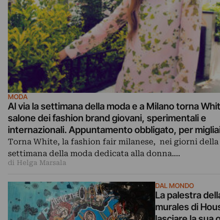
MODA
Al via la settimana della moda e a Milano torna White
salone dei fashion brand giovani, sperimentali e
internazionali. Appuntamento obbligato, per migliai
fashion addict
Torna White, la fashion fair milanese, nei giorni della
settimana della moda dedicata alla donna.…
di Helga Marsala
DAL MONDO
La palestra dell
murales di Hou
lasciare la sua