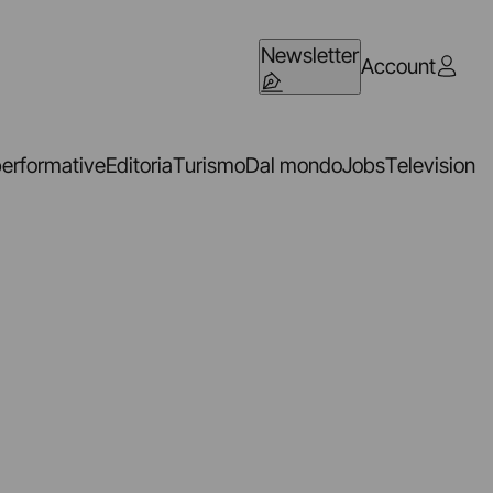
Newsletter
Account
performative
Editoria
Turismo
Dal mondo
Jobs
Television