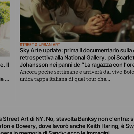
STREET & URBAN ART
Sky Arte update: prima il documentario sulla
retrospettiva alla National Gallery, poi Scarle
Johansson nei panni de “La ragazza con l’or
. Il
perla”. Una serata nel segno di Vermeer
Ancora poche settimane e arriverà dal vivo Bol
a di
unica tappa italiana di quel tour che…
a Street Art di NY. No, stavolta Banksy non c’entra: s
ston e Bowery, dove lavorò anche Keith Haring, è S
 opera in memoria di Sandy: ecco le immagini