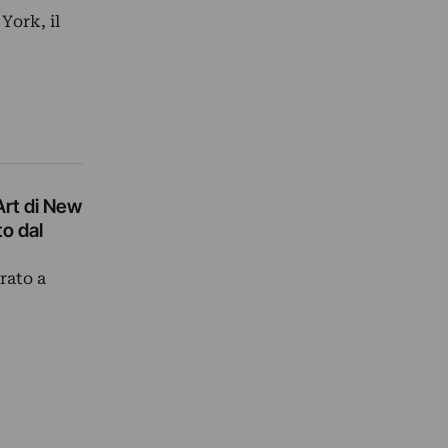
York, il
Art di New
to dal
rato a