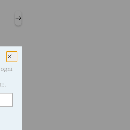
 ogni
e
te.