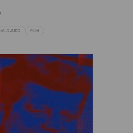
3
NALD JUDD
FILM