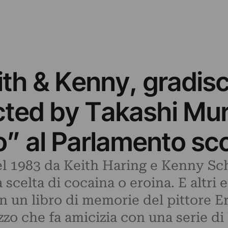
eith & Kenny, gradis
ected by Takashi M
o” al Parlamento s
el 1983 da Keith Haring e Kenny Sch
elta di cocaina o eroina. E altri ec
n un libro di memorie del pittore E
zo che fa amicizia con una serie di b