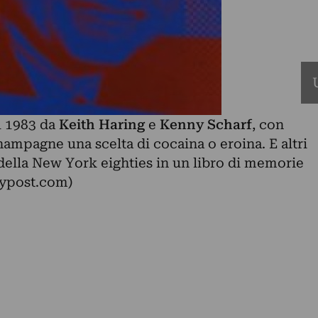
l 1983 da
Keith Haring
e
Kenny Scharf
, con
ampagne una scelta di cocaina o eroina. E altri
a della New York
eighties in un libro di memorie
nypost.com)