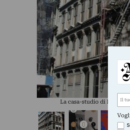
Nom
La casa-studio di Donald
(Obbli
Nome
Vogl
S