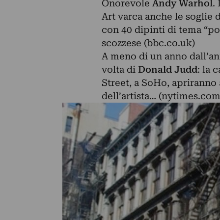
Onorevole
Andy Warhol
.
Art varca anche le soglie
d
con 40 dipinti di tema “pol
scozzese (bbc.co.uk)
A meno di un anno dall’an
volta di
Donald Judd
:
la 
Street, a SoHo, aprirann
dell’artista… (nytimes.com