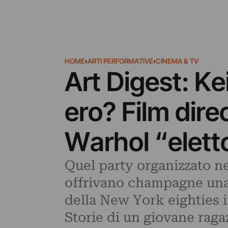
HOME
›
ARTI PERFORMATIVE
›
CINEMA & TV
Art Digest: K
ero? Film dir
Warhol “elett
Quel party organizzato n
offrivano champagne una sc
della New York eighties i
Storie di un giovane ragaz