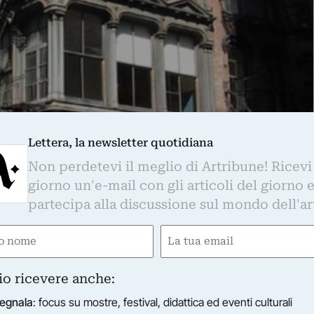
Lettera, la newsletter quotidiana
Non perdetevi il meglio di Artribune! Ricevi
giorno un'e-mail con gli articoli del giorno 
partecipa alla discussione sul mondo dell'ar
1 / 4
e
Email
 Judd
gatorio)
(Obbligatorio)
io ricevere anche:
egnala
: focus su mostre, festival, didattica ed eventi culturali