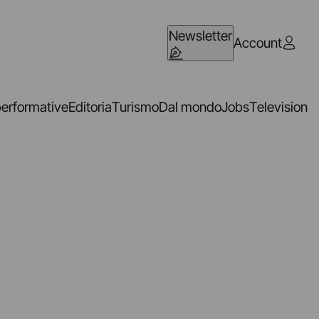
Newsletter
Account
performative
Editoria
Turismo
Dal mondo
Jobs
Television