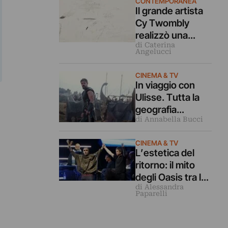
CONTEMPORANEA
Il grande artista
Cy Twombly
realizzò una
di Caterina
celebre serie di
Angelucci
opere ispirato dal
borgo di
CINEMA & TV
Sperlonga.
In viaggio con
Presto in mostra
Ulisse. Tutta la
a Parigi
geografia
di Annabella Bucci
dell’Odissea di
Christopher
CINEMA & TV
Nolan
L’estetica del
ritorno: il mito
degli Oasis tra la
di Alessandra
premiere di
Paparelli
Londra e Venezia
2026