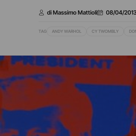
di Massimo Mattioli
08/04/201
TAG
ANDY WARHOL
CY TWOMBLY
DO