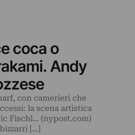
ce coca o
urakami. Andy
cozzese
arf, con camerieri che
cessi: la scena artistica
ric Fischl… (nypost.com)
izzarri […]