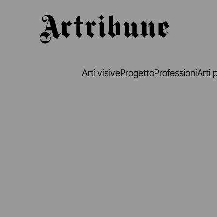
Artribune
Arti visive
Progetto
Professioni
Arti 