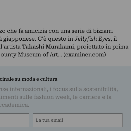
zo che fa amicizia con una serie di bizzarri
tà giapponese. C’è questo in
Jellyfish Eyes
,
il
l’artista
Takashi Murakami
, proiettato in prima
County Museum of Art… (examiner.com)
dicinale su moda e cultura
e internazionali, i focus sulla sostenibilità,
imenti sulle fashion week, le carriere e la
ccademica.
Email
(Obbligatorio)