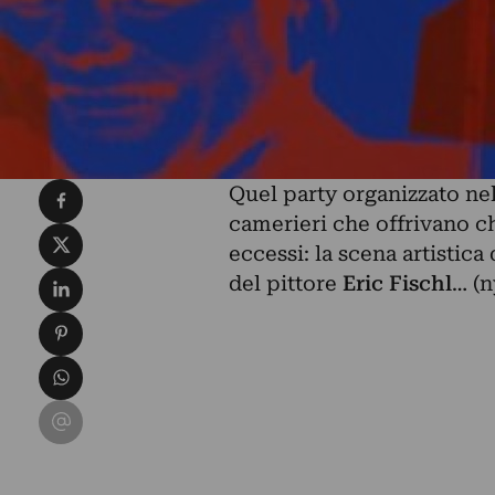
Condividi su Facebook
Quel party organizzato ne
camerieri che offrivano ch
Condividi su X
eccessi:
la scena artistic
Condividi su LinkedIn
del pittore
Eric Fischl
… (
Condividi su Pinterest
Condividi su WhatsApp
Condividi su Email