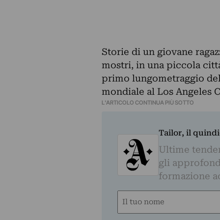
Storie di un giovane ragaz
mostri, in una piccola cit
primo lungometraggio
del
mondiale al Los Angeles 
L'ARTICOLO CONTINUA PIÙ SOTTO
Tailor, il quin
Ultime tendenz
gli approfond
formazione a
Nome
(Obbligatorio)