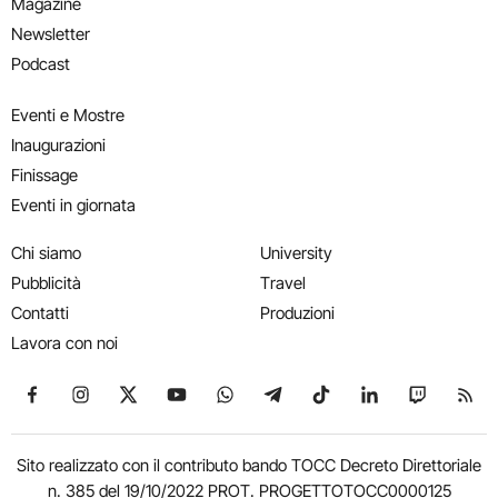
Magazine
Newsletter
Podcast
Eventi e Mostre
Inaugurazioni
Finissage
Eventi in giornata
Chi siamo
University
Pubblicità
Travel
Contatti
Produzioni
Lavora con noi
Seguici su Facebook
Seguici su Instagram
Seguici su X
Seguici su YouTube
Seguici su WhatsApp
Seguici su Telegram
Seguici su TikTok
Seguici su Link
Seguici su
Segui
Sito realizzato con il contributo bando TOCC Decreto Direttoriale
n. 385 del 19/10/2022 PROT. PROGETTOTOCC0000125